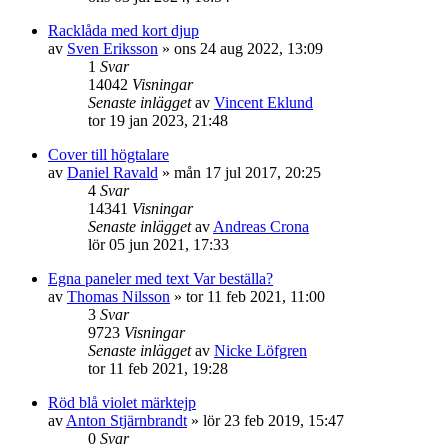
Racklåda med kort djup
av
Sven Eriksson
»
ons 24 aug 2022, 13:09
1
Svar
14042
Visningar
Senaste inlägget
av
Vincent Eklund
tor 19 jan 2023, 21:48
Cover till högtalare
av
Daniel Ravald
»
mån 17 jul 2017, 20:25
4
Svar
14341
Visningar
Senaste inlägget
av
Andreas Crona
lör 05 jun 2021, 17:33
Egna paneler med text Var beställa?
av
Thomas Nilsson
»
tor 11 feb 2021, 11:00
3
Svar
9723
Visningar
Senaste inlägget
av
Nicke Löfgren
tor 11 feb 2021, 19:28
Röd blå violet märktejp
av
Anton Stjärnbrandt
»
lör 23 feb 2019, 15:47
0
Svar