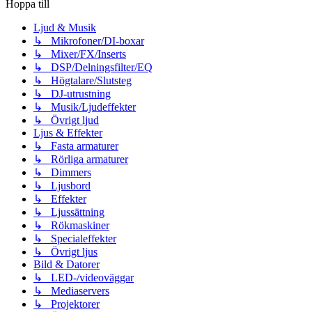
Hoppa till
Ljud & Musik
↳ Mikrofoner/DI-boxar
↳ Mixer/FX/Inserts
↳ DSP/Delningsfilter/EQ
↳ Högtalare/Slutsteg
↳ DJ-utrustning
↳ Musik/Ljudeffekter
↳ Övrigt ljud
Ljus & Effekter
↳ Fasta armaturer
↳ Rörliga armaturer
↳ Dimmers
↳ Ljusbord
↳ Effekter
↳ Ljussättning
↳ Rökmaskiner
↳ Specialeffekter
↳ Övrigt ljus
Bild & Datorer
↳ LED-/videoväggar
↳ Mediaservers
↳ Projektorer