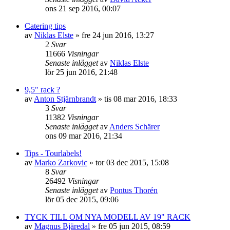
ons 21 sep 2016, 00:07
Catering tips
av
Niklas Elste
»
fre 24 jun 2016, 13:27
2
Svar
11666
Visningar
Senaste inlägget
av
Niklas Elste
lör 25 jun 2016, 21:48
9,5" rack ?
av
Anton Stjärnbrandt
»
tis 08 mar 2016, 18:33
3
Svar
11382
Visningar
Senaste inlägget
av
Anders Schärer
ons 09 mar 2016, 21:34
Tips - Tourlabels!
av
Marko Zarkovic
»
tor 03 dec 2015, 15:08
8
Svar
26492
Visningar
Senaste inlägget
av
Pontus Thorén
lör 05 dec 2015, 09:06
TYCK TILL OM NYA MODELL AV 19" RACK
av
Magnus Bjäredal
»
fre 05 jun 2015, 08:59