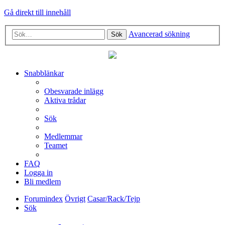
Gå direkt till innehåll
Avancerad sökning
Sök
Snabblänkar
Obesvarade inlägg
Aktiva trådar
Sök
Medlemmar
Teamet
FAQ
Logga in
Bli medlem
Forumindex
Övrigt
Casar/Rack/Tejp
Sök