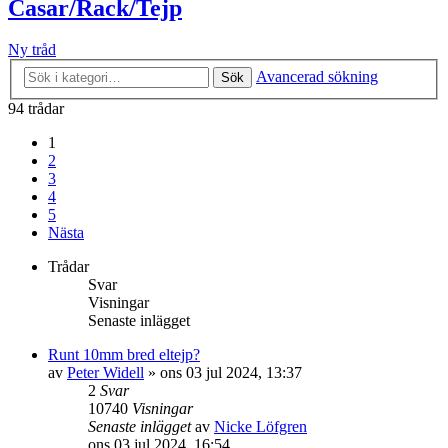
Casar/Rack/Tejp
Ny tråd
Avancerad sökning
Sök
94 trådar
1
2
3
4
5
Nästa
Trådar
Svar
Visningar
Senaste inlägget
Runt 10mm bred eltejp?
av
Peter Widell
»
ons 03 jul 2024, 13:37
2
Svar
10740
Visningar
Senaste inlägget
av
Nicke Löfgren
ons 03 jul 2024, 16:54