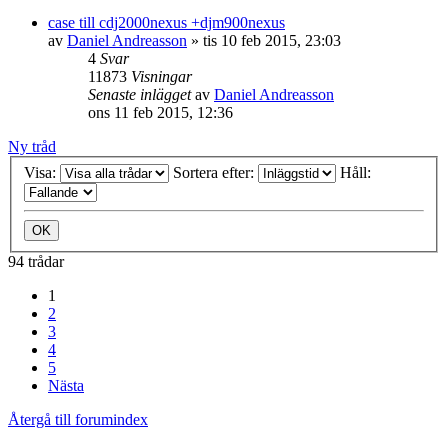
case till cdj2000nexus +djm900nexus
av
Daniel Andreasson
»
tis 10 feb 2015, 23:03
4
Svar
11873
Visningar
Senaste inlägget
av
Daniel Andreasson
ons 11 feb 2015, 12:36
Ny tråd
Visa:
Sortera efter:
Håll:
94 trådar
1
2
3
4
5
Nästa
Återgå till forumindex