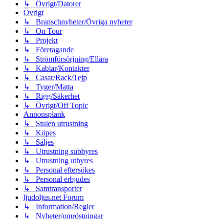
↳ Övrigt/Datorer
Övrigt
↳ Branschnyheter/Övriga nyheter
↳ On Tour
↳ Projekt
↳ Företagande
↳ Strömförsörjning/Ellära
↳ Kablar/Kontakter
↳ Casar/Rack/Tejp
↳ Tyger/Matta
↳ Rigg/Säkerhet
↳ Övrigt/Off Topic
Annonsplank
↳ Stulen utrustning
↳ Köpes
↳ Säljes
↳ Utrustning subhyres
↳ Utrustning uthyres
↳ Personal eftersökes
↳ Personal erbjudes
↳ Samtransporter
ljudoljus.net Forum
↳ Information/Regler
↳ Nyheter/omröstningar