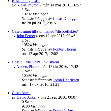
Beställa flightcase
av
Niclas Peyron
»
mån 14 mar 2016, 16:57
1
Svar
10292
Visningar
Senaste inlägget
av
Lucas Drougge
fre 28 jul 2017, 20:16
Caselösning till stor mängd "discoeffekter"
av
John Ferner
»
ons 12 apr 2017, 09:46
1
Svar
10524
Visningar
Senaste inlägget
av
Pontus Thorén
ons 12 apr 2017, 12:02
Case till Ma OnPC inkl skärm
av
Anders Plato
»
mån 17 okt 2016, 17:42
1
Svar
10598
Visningar
Senaste inlägget
av
Jacob Henriksen
mån 17 okt 2016, 21:21
Case-skum!
av
David Acker
»
ons 21 sep 2016, 00:07
0
Svar
9180
Visningar
Senaste inlägget
av
David Acker