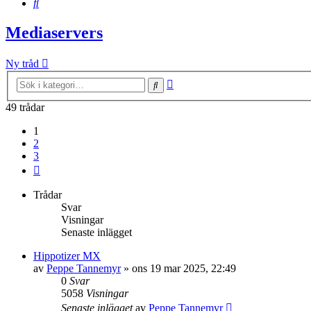
Sök
Mediaservers
Ny tråd
Avancerad
Sök
sökning
49 trådar
1
2
3
Nästa
Trådar
Svar
Visningar
Senaste inlägget
Hippotizer MX
av
Peppe Tannemyr
»
ons 19 mar 2025, 22:49
0
Svar
5058
Visningar
Senaste inlägget
av
Peppe Tannemyr