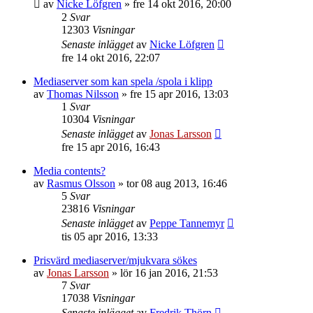
av
Nicke Löfgren
»
fre 14 okt 2016, 20:00
2
Svar
12303
Visningar
Senaste inlägget
av
Nicke Löfgren
fre 14 okt 2016, 22:07
Mediaserver som kan spela /spola i klipp
av
Thomas Nilsson
»
fre 15 apr 2016, 13:03
1
Svar
10304
Visningar
Senaste inlägget
av
Jonas Larsson
fre 15 apr 2016, 16:43
Media contents?
av
Rasmus Olsson
»
tor 08 aug 2013, 16:46
5
Svar
23816
Visningar
Senaste inlägget
av
Peppe Tannemyr
tis 05 apr 2016, 13:33
Prisvärd mediaserver/mjukvara sökes
av
Jonas Larsson
»
lör 16 jan 2016, 21:53
7
Svar
17038
Visningar
Senaste inlägget
av
Fredrik Thörn