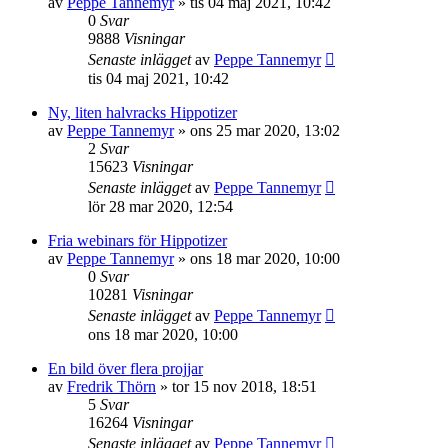
av
Peppe Tannemyr
»
tis 04 maj 2021, 10:42
0
Svar
9888
Visningar
Senaste inlägget
av
Peppe Tannemyr
tis 04 maj 2021, 10:42
Ny, liten halvracks Hippotizer
av
Peppe Tannemyr
»
ons 25 mar 2020, 13:02
2
Svar
15623
Visningar
Senaste inlägget
av
Peppe Tannemyr
lör 28 mar 2020, 12:54
Fria webinars för Hippotizer
av
Peppe Tannemyr
»
ons 18 mar 2020, 10:00
0
Svar
10281
Visningar
Senaste inlägget
av
Peppe Tannemyr
ons 18 mar 2020, 10:00
En bild över flera projjar
av
Fredrik Thörn
»
tor 15 nov 2018, 18:51
5
Svar
16264
Visningar
Senaste inlägget
av
Peppe Tannemyr