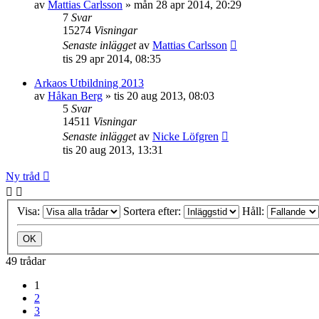
av
Mattias Carlsson
»
mån 28 apr 2014, 20:29
7
Svar
15274
Visningar
Senaste inlägget
av
Mattias Carlsson
tis 29 apr 2014, 08:35
Arkaos Utbildning 2013
av
Håkan Berg
»
tis 20 aug 2013, 08:03
5
Svar
14511
Visningar
Senaste inlägget
av
Nicke Löfgren
tis 20 aug 2013, 13:31
Ny tråd
Visa:
Sortera efter:
Håll:
49 trådar
1
2
3