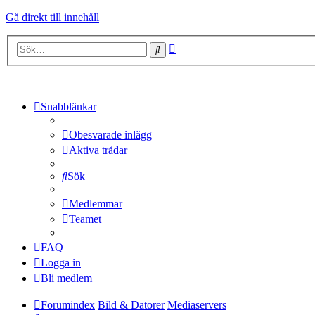
Gå direkt till innehåll
Avancerad
Sök
sökning
Snabblänkar
Obesvarade inlägg
Aktiva trådar
Sök
Medlemmar
Teamet
FAQ
Logga in
Bli medlem
Forumindex
Bild & Datorer
Mediaservers