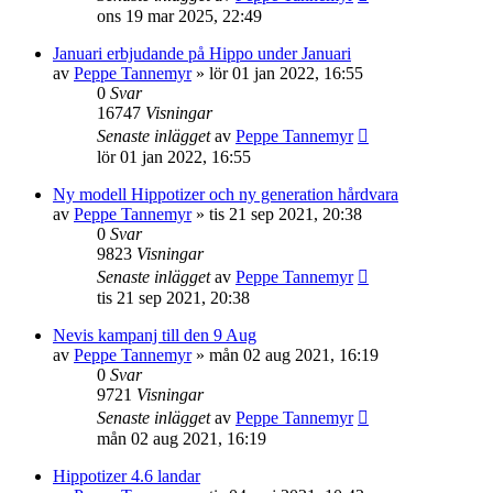
ons 19 mar 2025, 22:49
Januari erbjudande på Hippo under Januari
av
Peppe Tannemyr
»
lör 01 jan 2022, 16:55
0
Svar
16747
Visningar
Senaste inlägget
av
Peppe Tannemyr
lör 01 jan 2022, 16:55
Ny modell Hippotizer och ny generation hårdvara
av
Peppe Tannemyr
»
tis 21 sep 2021, 20:38
0
Svar
9823
Visningar
Senaste inlägget
av
Peppe Tannemyr
tis 21 sep 2021, 20:38
Nevis kampanj till den 9 Aug
av
Peppe Tannemyr
»
mån 02 aug 2021, 16:19
0
Svar
9721
Visningar
Senaste inlägget
av
Peppe Tannemyr
mån 02 aug 2021, 16:19
Hippotizer 4.6 landar