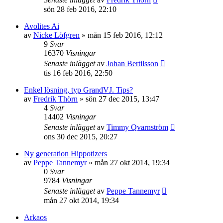
sön 28 feb 2016, 22:10
Avolites Ai
av
Nicke Löfgren
»
mån 15 feb 2016, 12:12
9
Svar
16370
Visningar
Senaste inlägget
av
Johan Bertilsson
tis 16 feb 2016, 22:50
Enkel lösning, typ GrandVJ. Tips?
av
Fredrik Thörn
»
sön 27 dec 2015, 13:47
4
Svar
14402
Visningar
Senaste inlägget
av
Timmy Qvarnström
ons 30 dec 2015, 20:27
Ny generation Hippotizers
av
Peppe Tannemyr
»
mån 27 okt 2014, 19:34
0
Svar
9784
Visningar
Senaste inlägget
av
Peppe Tannemyr
mån 27 okt 2014, 19:34
Arkaos