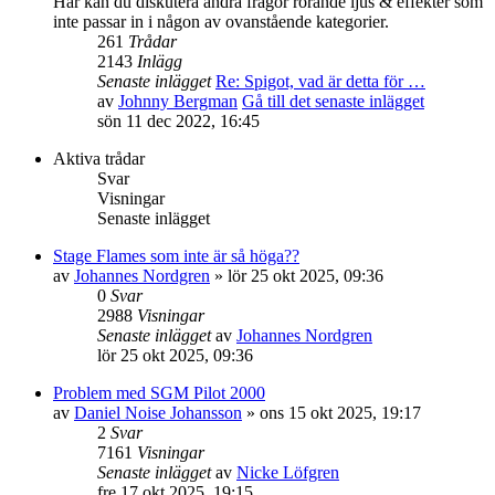
Här kan du diskutera andra frågor rörande ljus & effekter som
inte passar in i någon av ovanstående kategorier.
261
Trådar
2143
Inlägg
Senaste inlägget
Re: Spigot, vad är detta för …
av
Johnny Bergman
Gå till det senaste inlägget
sön 11 dec 2022, 16:45
Aktiva trådar
Svar
Visningar
Senaste inlägget
Stage Flames som inte är så höga??
av
Johannes Nordgren
»
lör 25 okt 2025, 09:36
0
Svar
2988
Visningar
Senaste inlägget
av
Johannes Nordgren
lör 25 okt 2025, 09:36
Problem med SGM Pilot 2000
av
Daniel Noise Johansson
»
ons 15 okt 2025, 19:17
2
Svar
7161
Visningar
Senaste inlägget
av
Nicke Löfgren
fre 17 okt 2025, 19:15