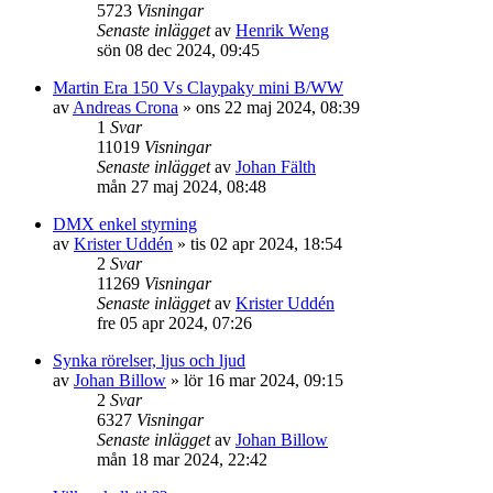
5723
Visningar
Senaste inlägget
av
Henrik Weng
sön 08 dec 2024, 09:45
Martin Era 150 Vs Claypaky mini B/WW
av
Andreas Crona
»
ons 22 maj 2024, 08:39
1
Svar
11019
Visningar
Senaste inlägget
av
Johan Fälth
mån 27 maj 2024, 08:48
DMX enkel styrning
av
Krister Uddén
»
tis 02 apr 2024, 18:54
2
Svar
11269
Visningar
Senaste inlägget
av
Krister Uddén
fre 05 apr 2024, 07:26
Synka rörelser, ljus och ljud
av
Johan Billow
»
lör 16 mar 2024, 09:15
2
Svar
6327
Visningar
Senaste inlägget
av
Johan Billow
mån 18 mar 2024, 22:42