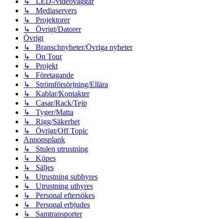
↳ LED-/videoväggar
↳ Mediaservers
↳ Projektorer
↳ Övrigt/Datorer
Övrigt
↳ Branschnyheter/Övriga nyheter
↳ On Tour
↳ Projekt
↳ Företagande
↳ Strömförsörjning/Ellära
↳ Kablar/Kontakter
↳ Casar/Rack/Tejp
↳ Tyger/Matta
↳ Rigg/Säkerhet
↳ Övrigt/Off Topic
Annonsplank
↳ Stulen utrustning
↳ Köpes
↳ Säljes
↳ Utrustning subhyres
↳ Utrustning uthyres
↳ Personal eftersökes
↳ Personal erbjudes
↳ Samtransporter