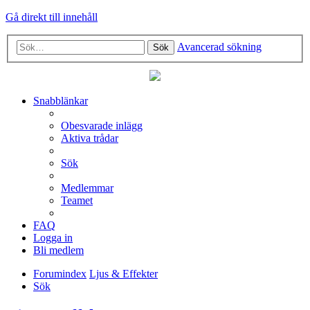
Gå direkt till innehåll
Avancerad sökning
Sök
Snabblänkar
Obesvarade inlägg
Aktiva trådar
Sök
Medlemmar
Teamet
FAQ
Logga in
Bli medlem
Forumindex
Ljus & Effekter
Sök