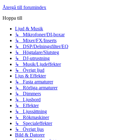
Återgå till forumindex
Hoppa till
Ljud & Musik
↳ Mikrofoner/DI-boxar
↳ Mixer/FX/Inserts
↳ DSP/Delningsfilter/EQ
↳ Högtalare/Slutsteg
↳ DJ-utrustning
↳ Musik/Ljudeffekter
↳ Övrigt ljud
Ljus & Effekter
↳ Fasta armaturer
↳ Rörliga armaturer
↳ Dimmers
↳ Ljusbord
↳ Effekter
↳ Ljussättning
↳ Rökmaskiner
↳ Specialeffekter
↳ Övrigt ljus
Bild & Datorer