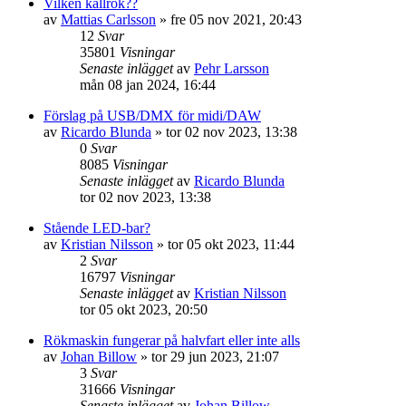
Vilken kallrök??
av
Mattias Carlsson
»
fre 05 nov 2021, 20:43
12
Svar
35801
Visningar
Senaste inlägget
av
Pehr Larsson
mån 08 jan 2024, 16:44
Förslag på USB/DMX för midi/DAW
av
Ricardo Blunda
»
tor 02 nov 2023, 13:38
0
Svar
8085
Visningar
Senaste inlägget
av
Ricardo Blunda
tor 02 nov 2023, 13:38
Stående LED-bar?
av
Kristian Nilsson
»
tor 05 okt 2023, 11:44
2
Svar
16797
Visningar
Senaste inlägget
av
Kristian Nilsson
tor 05 okt 2023, 20:50
Rökmaskin fungerar på halvfart eller inte alls
av
Johan Billow
»
tor 29 jun 2023, 21:07
3
Svar
31666
Visningar
Senaste inlägget
av
Johan Billow