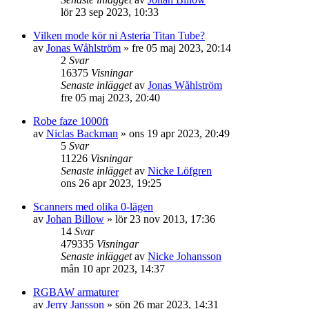
lör 23 sep 2023, 10:33
Vilken mode kör ni Asteria Titan Tube?
av
Jonas Wåhlström
»
fre 05 maj 2023, 20:14
2
Svar
16375
Visningar
Senaste inlägget
av
Jonas Wåhlström
fre 05 maj 2023, 20:40
Robe faze 1000ft
av
Niclas Backman
»
ons 19 apr 2023, 20:49
5
Svar
11226
Visningar
Senaste inlägget
av
Nicke Löfgren
ons 26 apr 2023, 19:25
Scanners med olika 0-lägen
av
Johan Billow
»
lör 23 nov 2013, 17:36
14
Svar
479335
Visningar
Senaste inlägget
av
Nicke Johansson
mån 10 apr 2023, 14:37
RGBAW armaturer
av
Jerry Jansson
»
sön 26 mar 2023, 14:31