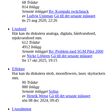
68
Trådar
814
Inlägg
Senaste inlägget
Re: Kompakt switchpack
av
Ludvig Uppman
Gå till det senaste inlägget
tis 25 aug 2020, 22:26
Ljusbord
Här kan du diskutera analoga, digitala, hårdvarubord,
mjukvarubord mm.
612
Trådar
4912
Inlägg
Senaste inlägget
Re: Problem med SGM Pilot 2000
av
Nicke Löfgren
Gå till det senaste inlägget
fre 17 okt 2025, 19:15
Effekter
Har kan du diskutera strob, moonflowers, laser, skytrackers
mm.
90
Trådar
880
Inlägg
Senaste inlägget
Soljus
av
Henrik Weng
Gå till det senaste inlägget
sön 08 dec 2024, 09:45
Ljussättning