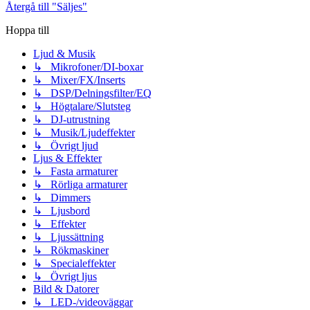
Återgå till "Säljes"
Hoppa till
Ljud & Musik
↳ Mikrofoner/DI-boxar
↳ Mixer/FX/Inserts
↳ DSP/Delningsfilter/EQ
↳ Högtalare/Slutsteg
↳ DJ-utrustning
↳ Musik/Ljudeffekter
↳ Övrigt ljud
Ljus & Effekter
↳ Fasta armaturer
↳ Rörliga armaturer
↳ Dimmers
↳ Ljusbord
↳ Effekter
↳ Ljussättning
↳ Rökmaskiner
↳ Specialeffekter
↳ Övrigt ljus
Bild & Datorer
↳ LED-/videoväggar