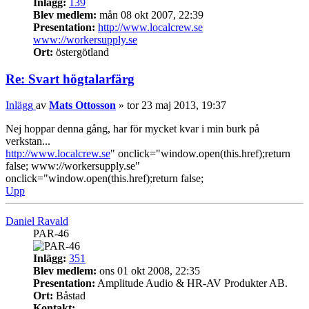
Inlägg:
139
Blev medlem:
mån 08 okt 2007, 22:39
Presentation:
http://www.localcrew.se
www://workersupply.se
Ort:
östergötland
Re: Svart högtalarfärg
Inlägg
av
Mats Ottosson
»
tor 23 maj 2013, 19:37
Nej hoppar denna gång, har för mycket kvar i min burk på
verkstan...
http://www.localcrew.se
" onclick="window.open(this.href);return
false; www://workersupply.se"
onclick="window.open(this.href);return false;
Upp
Daniel Ravald
PAR-46
Inlägg:
351
Blev medlem:
ons 01 okt 2008, 22:35
Presentation:
Amplitude Audio & HR-AV Produkter AB.
Ort:
Båstad
Kontakt: