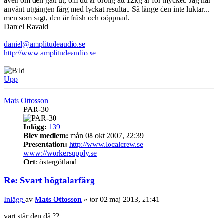
även om den gått ut, om du är orolig att 12kg är för mycket. Jag har
använt utgången färg med lyckat resultat. Så länge den inte luktar...
men som sagt, den är fräsh och oöppnad.
Daniel Ravald
daniel@amplitudeaudio.se
http://www.amplitudeaudio.se
Upp
Mats Ottosson
PAR-30
Inlägg:
139
Blev medlem:
mån 08 okt 2007, 22:39
Presentation:
http://www.localcrew.se
www://workersupply.se
Ort:
östergötland
Re: Svart högtalarfärg
Inlägg
av
Mats Ottosson
»
tor 02 maj 2013, 21:41
vart står den då ??