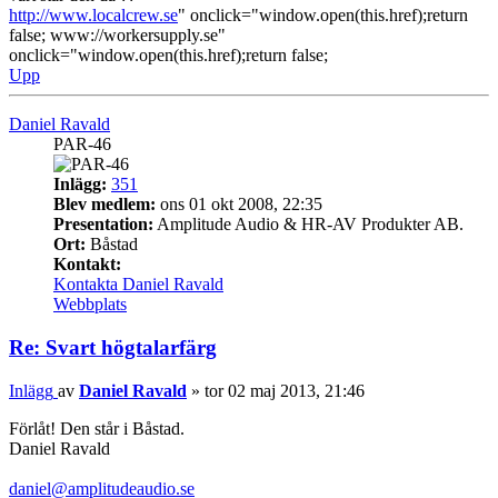
http://www.localcrew.se
" onclick="window.open(this.href);return
false; www://workersupply.se"
onclick="window.open(this.href);return false;
Upp
Daniel Ravald
PAR-46
Inlägg:
351
Blev medlem:
ons 01 okt 2008, 22:35
Presentation:
Amplitude Audio & HR-AV Produkter AB.
Ort:
Båstad
Kontakt:
Kontakta Daniel Ravald
Webbplats
Re: Svart högtalarfärg
Inlägg
av
Daniel Ravald
»
tor 02 maj 2013, 21:46
Förlåt! Den står i Båstad.
Daniel Ravald
daniel@amplitudeaudio.se