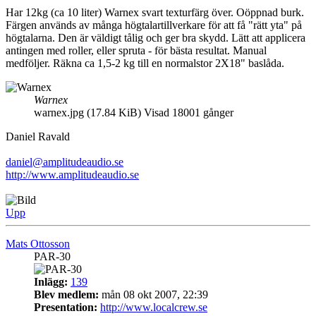
Har 12kg (ca 10 liter) Warnex svart texturfärg över. Oöppnad burk.
Färgen används av många högtalartillverkare för att få "rätt yta" på
högtalarna. Den är väldigt tålig och ger bra skydd. Lätt att applicera
antingen med roller, eller spruta - för bästa resultat. Manual
medföljer. Räkna ca 1,5-2 kg till en normalstor 2X18" baslåda.
Warnex
warnex.jpg (17.84 KiB) Visad 18001 gånger
Daniel Ravald
daniel@amplitudeaudio.se
http://www.amplitudeaudio.se
Upp
Mats Ottosson
PAR-30
Inlägg:
139
Blev medlem:
mån 08 okt 2007, 22:39
Presentation:
http://www.localcrew.se