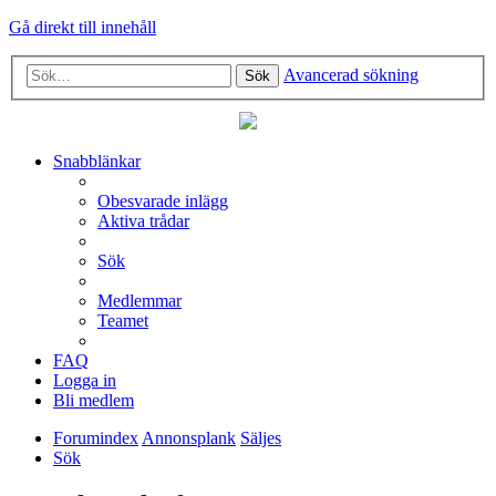
Gå direkt till innehåll
Avancerad sökning
Sök
Snabblänkar
Obesvarade inlägg
Aktiva trådar
Sök
Medlemmar
Teamet
FAQ
Logga in
Bli medlem
Forumindex
Annonsplank
Säljes
Sök