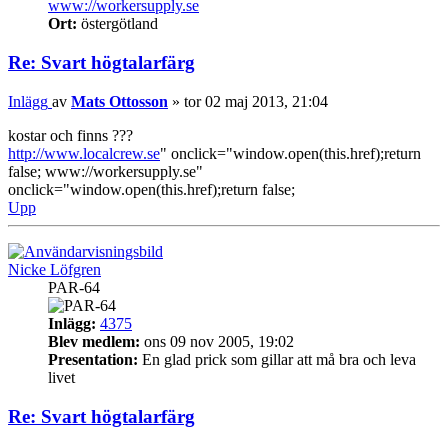
www://workersupply.se
Ort:
östergötland
Re: Svart högtalarfärg
Inlägg
av
Mats Ottosson
»
tor 02 maj 2013, 21:04
kostar och finns ???
http://www.localcrew.se
" onclick="window.open(this.href);return
false; www://workersupply.se"
onclick="window.open(this.href);return false;
Upp
Nicke Löfgren
PAR-64
Inlägg:
4375
Blev medlem:
ons 09 nov 2005, 19:02
Presentation:
En glad prick som gillar att må bra och leva
livet
Re: Svart högtalarfärg