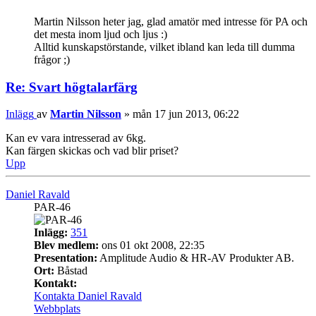
Martin Nilsson heter jag, glad amatör med intresse för PA och
det mesta inom ljud och ljus :)
Alltid kunskapstörstande, vilket ibland kan leda till dumma
frågor ;)
Re: Svart högtalarfärg
Inlägg
av
Martin Nilsson
»
mån 17 jun 2013, 06:22
Kan ev vara intresserad av 6kg.
Kan färgen skickas och vad blir priset?
Upp
Daniel Ravald
PAR-46
Inlägg:
351
Blev medlem:
ons 01 okt 2008, 22:35
Presentation:
Amplitude Audio & HR-AV Produkter AB.
Ort:
Båstad
Kontakt:
Kontakta Daniel Ravald
Webbplats