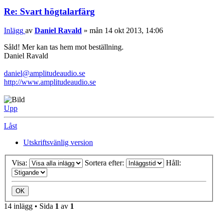
Re: Svart högtalarfärg
Inlägg
av
Daniel Ravald
»
mån 14 okt 2013, 14:06
Såld! Mer kan tas hem mot beställning.
Daniel Ravald
daniel@amplitudeaudio.se
http://www.amplitudeaudio.se
Upp
Låst
Utskriftsvänlig version
Visa:
Sortera efter:
Håll:
14 inlägg • Sida
1
av
1