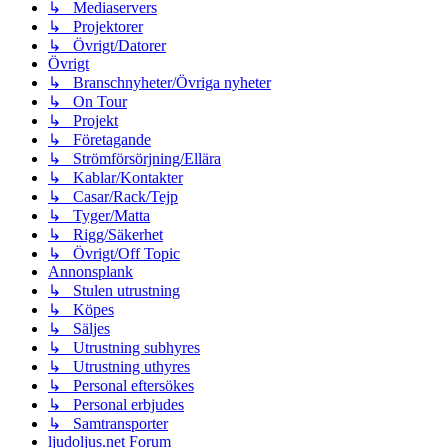
↳ Mediaservers
↳ Projektorer
↳ Övrigt/Datorer
Övrigt
↳ Branschnyheter/Övriga nyheter
↳ On Tour
↳ Projekt
↳ Företagande
↳ Strömförsörjning/Ellära
↳ Kablar/Kontakter
↳ Casar/Rack/Tejp
↳ Tyger/Matta
↳ Rigg/Säkerhet
↳ Övrigt/Off Topic
Annonsplank
↳ Stulen utrustning
↳ Köpes
↳ Säljes
↳ Utrustning subhyres
↳ Utrustning uthyres
↳ Personal eftersökes
↳ Personal erbjudes
↳ Samtransporter
ljudoljus.net Forum