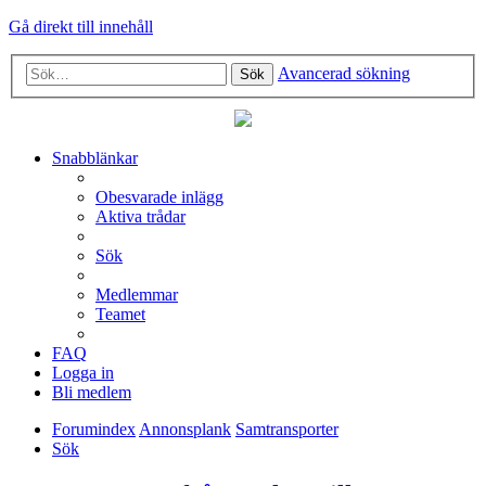
Gå direkt till innehåll
Avancerad sökning
Sök
Snabblänkar
Obesvarade inlägg
Aktiva trådar
Sök
Medlemmar
Teamet
FAQ
Logga in
Bli medlem
Forumindex
Annonsplank
Samtransporter
Sök