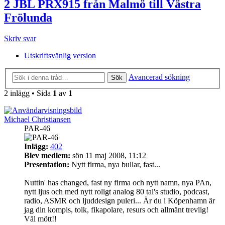
2 JBL PRX915 från Malmö till Västra
Frölunda
Skriv svar
Utskriftsvänlig version
Avancerad sökning
Sök
2 inlägg • Sida
1
av
1
Michael Christiansen
PAR-46
Inlägg:
402
Blev medlem:
sön 11 maj 2008, 11:12
Presentation:
Nytt firma, nya bullar, fast...
Nuttin' has changed, fast ny firma och nytt namn, nya PAn,
nytt ljus och med nytt roligt analog 80 tal's studio, podcast,
radio, ASMR och ljuddesign puleri... Är du i Köpenhamn är
jag din kompis, tolk, fikapolare, resurs och allmänt trevlig!
Väl mött!!