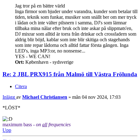
Jag tror på en bättre värld
Inga firmor som bjuder under varandra, kunder som betalar till
tiden, teknik som funkar, musiker som snällt ber om mer tryck
i lådan och inte välter pilsnern i samma, DJ's som lämnar
tillbaka mina nålar efter bruk och inte askar på slippmats'en,
DJ mixrar som alltid är torra från drinkar och crossfadern som
aldrig blir böjd, kablar som inte blir skitiga och stagehands
som inte repar lådorna och alltid fattar första gången. Inga
LED's, inga MP3:or, no nonsense...
YES - WE CAN!
Ort:
København - sydsverige
Re: 2 JBL PRX915 från Malmö till Västra Frölunda
Citera
Inlägg
av
Michael Christiansen
»
mån 04 nov 2024, 17:03
*LÖST*
maximum bass -
on
all
frequencies
Upp