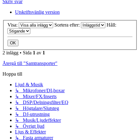
Skriv svar
Utskriftsvänlig version
Visa:
Sortera efter:
Håll:
2 inlägg • Sida
1
av
1
Återgå till "Samtransporter"
Hoppa till
Ljud & Musik
↳ Mikrofoner/DI-boxar
↳ Mixer/FX/Inserts
↳ DSP/Delningsfilter/EQ
↳ Högtalare/Slutsteg
↳ DJ-utrustning
↳ Musik/Ljudeffekter
↳ Övrigt ljud
Ljus & Effekter
↳ Fasta armaturer