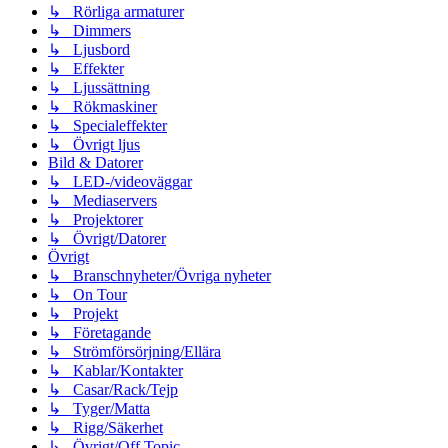
↳ Rörliga armaturer
↳ Dimmers
↳ Ljusbord
↳ Effekter
↳ Ljussättning
↳ Rökmaskiner
↳ Specialeffekter
↳ Övrigt ljus
Bild & Datorer
↳ LED-/videoväggar
↳ Mediaservers
↳ Projektorer
↳ Övrigt/Datorer
Övrigt
↳ Branschnyheter/Övriga nyheter
↳ On Tour
↳ Projekt
↳ Företagande
↳ Strömförsörjning/Ellära
↳ Kablar/Kontakter
↳ Casar/Rack/Tejp
↳ Tyger/Matta
↳ Rigg/Säkerhet
↳ Övrigt/Off Topic