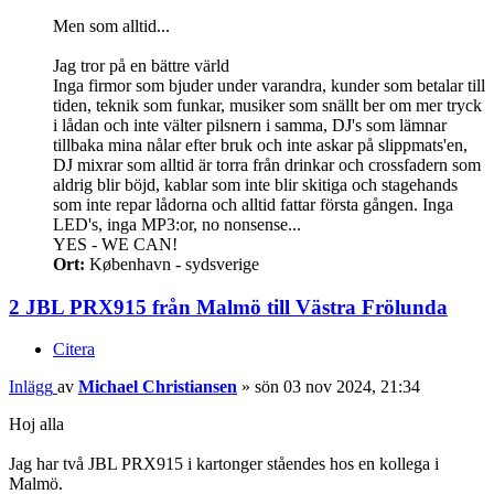
Men som alltid...
Jag tror på en bättre värld
Inga firmor som bjuder under varandra, kunder som betalar till
tiden, teknik som funkar, musiker som snällt ber om mer tryck
i lådan och inte välter pilsnern i samma, DJ's som lämnar
tillbaka mina nålar efter bruk och inte askar på slippmats'en,
DJ mixrar som alltid är torra från drinkar och crossfadern som
aldrig blir böjd, kablar som inte blir skitiga och stagehands
som inte repar lådorna och alltid fattar första gången. Inga
LED's, inga MP3:or, no nonsense...
YES - WE CAN!
Ort:
København - sydsverige
2 JBL PRX915 från Malmö till Västra Frölunda
Citera
Inlägg
av
Michael Christiansen
»
sön 03 nov 2024, 21:34
Hoj alla
Jag har två JBL PRX915 i kartonger ståendes hos en kollega i
Malmö.