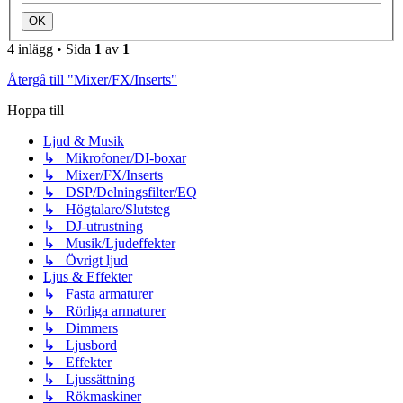
4 inlägg • Sida
1
av
1
Återgå till "Mixer/FX/Inserts"
Hoppa till
Ljud & Musik
↳ Mikrofoner/DI-boxar
↳ Mixer/FX/Inserts
↳ DSP/Delningsfilter/EQ
↳ Högtalare/Slutsteg
↳ DJ-utrustning
↳ Musik/Ljudeffekter
↳ Övrigt ljud
Ljus & Effekter
↳ Fasta armaturer
↳ Rörliga armaturer
↳ Dimmers
↳ Ljusbord
↳ Effekter
↳ Ljussättning
↳ Rökmaskiner