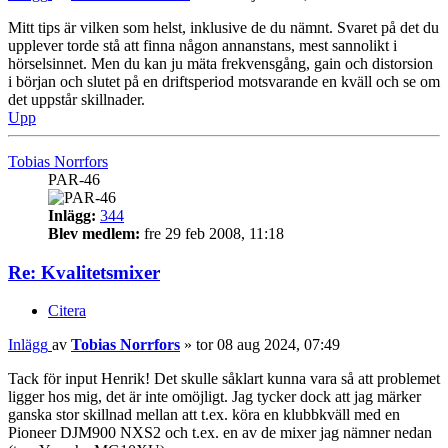
Mitt tips är vilken som helst, inklusive de du nämnt. Svaret på det du
upplever torde stå att finna någon annanstans, mest sannolikt i
hörselsinnet. Men du kan ju mäta frekvensgång, gain och distorsion
i början och slutet på en driftsperiod motsvarande en kväll och se om
det uppstår skillnader.
Upp
Tobias Norrfors
PAR-46
Inlägg:
344
Blev medlem:
fre 29 feb 2008, 11:18
Re: Kvalitetsmixer
Citera
Inlägg
av
Tobias Norrfors
»
tor 08 aug 2024, 07:49
Tack för input Henrik! Det skulle såklart kunna vara så att problemet
ligger hos mig, det är inte omöjligt. Jag tycker dock att jag märker
ganska stor skillnad mellan att t.ex. köra en klubbkväll med en
Pioneer DJM900 NXS2 och t.ex. en av de mixer jag nämner nedan