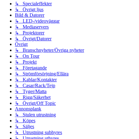
↳ Specialeffekter
↳ Övrigt ljus
Bild & Datorer
↳ LED-/videoväggar
↳ Mediaservers
↳ Projektorer
↳ Övrigt/Datorer
Övrigt
↳ Branschnyheter/Övriga nyheter
↳ On Tour
↳ Projekt
↳ Företagande
↳ Strömförsörjning/Ellära
↳ Kablar/Kontakter
↳ Casar/Rack/Tejp
↳ Tyger/Matta
↳ Rigg/Säkerhet
↳ Övrigt/Off Topic
Annonsplank
↳ Stulen utrustning
↳ Köpes
↳ Säljes
↳ Utrustning subhyres
↳ Utrustning uthyres