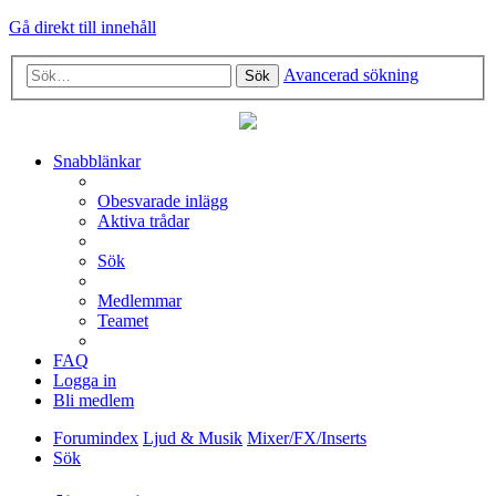
Gå direkt till innehåll
Avancerad sökning
Sök
Snabblänkar
Obesvarade inlägg
Aktiva trådar
Sök
Medlemmar
Teamet
FAQ
Logga in
Bli medlem
Forumindex
Ljud & Musik
Mixer/FX/Inserts
Sök