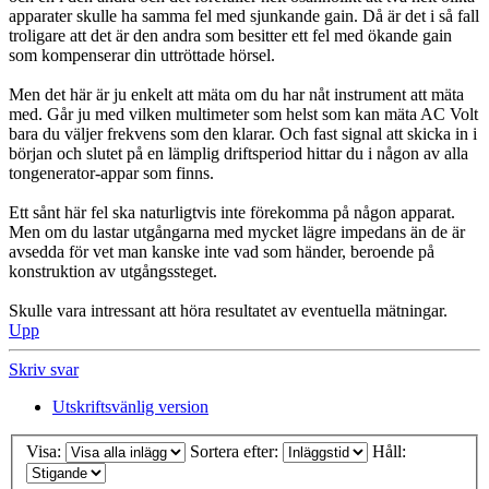
apparater skulle ha samma fel med sjunkande gain. Då är det i så fall
troligare att det är den andra som besitter ett fel med ökande gain
som kompenserar din uttröttade hörsel.
Men det här är ju enkelt att mäta om du har nåt instrument att mäta
med. Går ju med vilken multimeter som helst som kan mäta AC Volt
bara du väljer frekvens som den klarar. Och fast signal att skicka in i
början och slutet på en lämplig driftsperiod hittar du i någon av alla
tongenerator-appar som finns.
Ett sånt här fel ska naturligtvis inte förekomma på någon apparat.
Men om du lastar utgångarna med mycket lägre impedans än de är
avsedda för vet man kanske inte vad som händer, beroende på
konstruktion av utgångssteget.
Skulle vara intressant att höra resultatet av eventuella mätningar.
Upp
Skriv svar
Utskriftsvänlig version
Visa:
Sortera efter:
Håll: