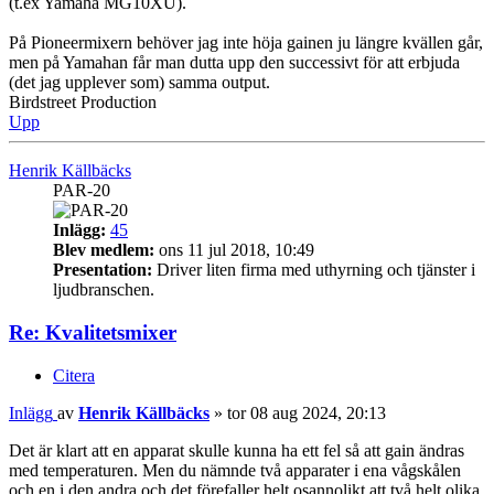
(t.ex Yamaha MG10XU).
På Pioneermixern behöver jag inte höja gainen ju längre kvällen går,
men på Yamahan får man dutta upp den successivt för att erbjuda
(det jag upplever som) samma output.
Birdstreet Production
Upp
Henrik Källbäcks
PAR-20
Inlägg:
45
Blev medlem:
ons 11 jul 2018, 10:49
Presentation:
Driver liten firma med uthyrning och tjänster i
ljudbranschen.
Re: Kvalitetsmixer
Citera
Inlägg
av
Henrik Källbäcks
»
tor 08 aug 2024, 20:13
Det är klart att en apparat skulle kunna ha ett fel så att gain ändras
med temperaturen. Men du nämnde två apparater i ena vågskålen
och en i den andra och det förefaller helt osannolikt att två helt olika