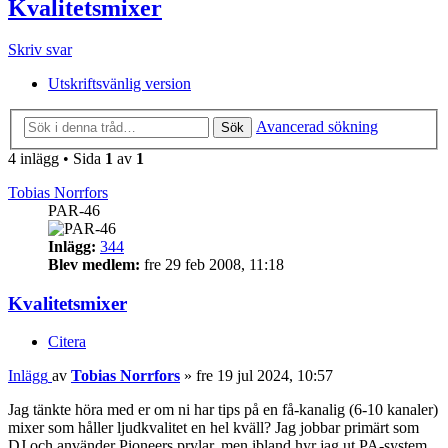
Kvalitetsmixer
Skriv svar
Utskriftsvänlig version
Avancerad sökning
Sök
4 inlägg • Sida
1
av
1
Tobias Norrfors
PAR-46
Inlägg:
344
Blev medlem:
fre 29 feb 2008, 11:18
Kvalitetsmixer
Citera
Inlägg
av
Tobias Norrfors
»
fre 19 jul 2024, 10:57
Jag tänkte höra med er om ni har tips på en få-kanalig (6-10 kanaler)
mixer som håller ljudkvalitet en hel kväll? Jag jobbar primärt som
DJ och använder Pioneers prylar, men ibland hyr jag ut PA-system