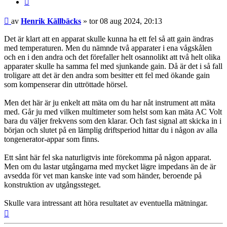
Inlägg
av
Henrik Källbäcks
»
tor 08 aug 2024, 20:13
Det är klart att en apparat skulle kunna ha ett fel så att gain ändras
med temperaturen. Men du nämnde två apparater i ena vågskålen
och en i den andra och det förefaller helt osannolikt att två helt olika
apparater skulle ha samma fel med sjunkande gain. Då är det i så fall
troligare att det är den andra som besitter ett fel med ökande gain
som kompenserar din uttröttade hörsel.
Men det här är ju enkelt att mäta om du har nåt instrument att mäta
med. Går ju med vilken multimeter som helst som kan mäta AC Volt
bara du väljer frekvens som den klarar. Och fast signal att skicka in i
början och slutet på en lämplig driftsperiod hittar du i någon av alla
tongenerator-appar som finns.
Ett sånt här fel ska naturligtvis inte förekomma på någon apparat.
Men om du lastar utgångarna med mycket lägre impedans än de är
avsedda för vet man kanske inte vad som händer, beroende på
konstruktion av utgångssteget.
Skulle vara intressant att höra resultatet av eventuella mätningar.
Upp