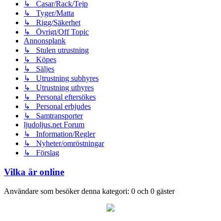
↳ Casar/Rack/Tejp
↳ Tyger/Matta
↳ Rigg/Säkerhet
↳ Övrigt/Off Topic
Annonsplank
↳ Stulen utrustning
↳ Köpes
↳ Säljes
↳ Utrustning subhyres
↳ Utrustning uthyres
↳ Personal eftersökes
↳ Personal erbjudes
↳ Samtransporter
ljudoljus.net Forum
↳ Information/Regler
↳ Nyheter/omröstningar
↳ Förslag
Vilka är online
Användare som besöker denna kategori: 0 och 0 gäster