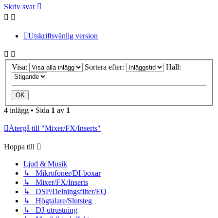
Skriv svar
Utskriftsvänlig version
Visa:
Sortera efter:
Håll:
4 inlägg • Sida
1
av
1
Återgå till "Mixer/FX/Inserts"
Hoppa till
Ljud & Musik
↳ Mikrofoner/DI-boxar
↳ Mixer/FX/Inserts
↳ DSP/Delningsfilter/EQ
↳ Högtalare/Slutsteg
↳ DJ-utrustning