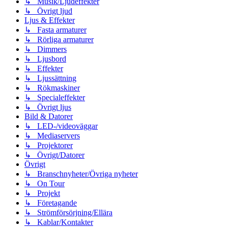
↳ Musik/Ljudeffekter
↳ Övrigt ljud
Ljus & Effekter
↳ Fasta armaturer
↳ Rörliga armaturer
↳ Dimmers
↳ Ljusbord
↳ Effekter
↳ Ljussättning
↳ Rökmaskiner
↳ Specialeffekter
↳ Övrigt ljus
Bild & Datorer
↳ LED-/videoväggar
↳ Mediaservers
↳ Projektorer
↳ Övrigt/Datorer
Övrigt
↳ Branschnyheter/Övriga nyheter
↳ On Tour
↳ Projekt
↳ Företagande
↳ Strömförsörjning/Ellära
↳ Kablar/Kontakter