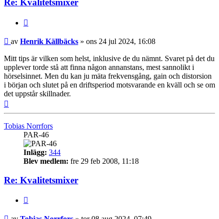
Re: Kvalitetsmixer
Citera
Inlägg
av
Henrik Källbäcks
»
ons 24 jul 2024, 16:08
Mitt tips är vilken som helst, inklusive de du nämnt. Svaret på det du
upplever torde stå att finna någon annanstans, mest sannolikt i
hörselsinnet. Men du kan ju mäta frekvensgång, gain och distorsion
i början och slutet på en driftsperiod motsvarande en kväll och se om
det uppstår skillnader.
Upp
Tobias Norrfors
PAR-46
Inlägg:
344
Blev medlem:
fre 29 feb 2008, 11:18
Re: Kvalitetsmixer
Citera
Inlägg
av
Tobias Norrfors
»
tor 08 aug 2024, 07:49