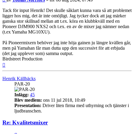
Tack för input Henrik! Det skulle såklart kunna vara så att problemet
ligger hos mig, det är inte omöjligt. Jag tycker dock att jag märker
ganska stor skillnad mellan att t.ex. köra en klubbkväll med en
Pioneer DJM900 NXS2 och t.ex. en av de mixer jag nämner nedan
(t.ex Yamaha MG10XU).
På Pioneermixern behöver jag inte höja gainen ju längre kvällen går,
men på Yamahan får man dutta upp den successivt för att erbjuda
(det jag upplever som) samma output.
Birdstreet Production
Upp
Henrik Källbäcks
PAR-20
Inlägg:
45
Blev medlem:
ons 11 jul 2018, 10:49
Presentation:
Driver liten firma med uthyrning och tjänster i
ljudbranschen.
Re: Kvalitetsmixer
Citera