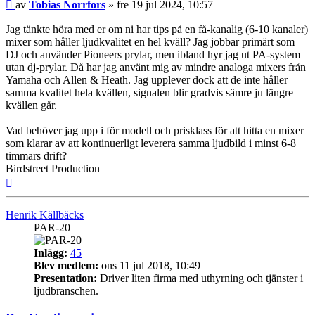
Inlägg
av
Tobias Norrfors
»
fre 19 jul 2024, 10:57
Jag tänkte höra med er om ni har tips på en få-kanalig (6-10 kanaler)
mixer som håller ljudkvalitet en hel kväll? Jag jobbar primärt som
DJ och använder Pioneers prylar, men ibland hyr jag ut PA-system
utan dj-prylar. Då har jag använt mig av mindre analoga mixers från
Yamaha och Allen & Heath. Jag upplever dock att de inte håller
samma kvalitet hela kvällen, signalen blir gradvis sämre ju längre
kvällen går.
Vad behöver jag upp i för modell och prisklass för att hitta en mixer
som klarar av att kontinuerligt leverera samma ljudbild i minst 6-8
timmars drift?
Birdstreet Production
Upp
Henrik Källbäcks
PAR-20
Inlägg:
45
Blev medlem:
ons 11 jul 2018, 10:49
Presentation:
Driver liten firma med uthyrning och tjänster i
ljudbranschen.