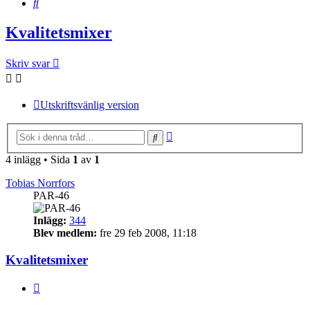
Sök
Kvalitetsmixer
Skriv svar
Utskriftsvänlig version
Avancerad
Sök
sökning
4 inlägg • Sida
1
av
1
Tobias Norrfors
PAR-46
Inlägg:
344
Blev medlem:
fre 29 feb 2008, 11:18
Kvalitetsmixer
Citera