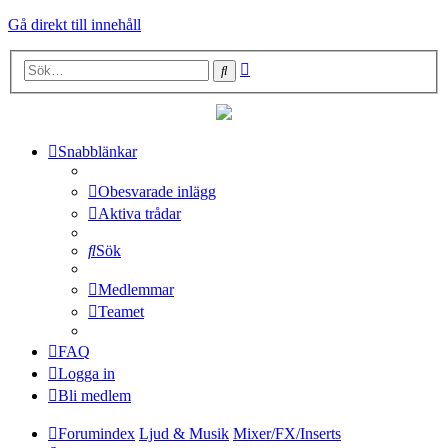
Gå direkt till innehåll
Avancerad
Sök
sökning
Snabblänkar
Obesvarade inlägg
Aktiva trådar
Sök
Medlemmar
Teamet
FAQ
Logga in
Bli medlem
Forumindex
Ljud & Musik
Mixer/FX/Inserts