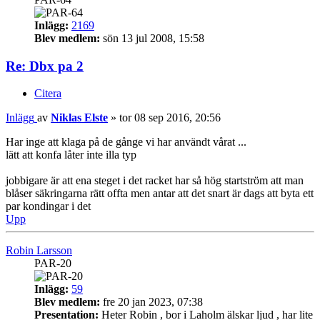
Inlägg:
2169
Blev medlem:
sön 13 jul 2008, 15:58
Re: Dbx pa 2
Citera
Inlägg
av
Niklas Elste
»
tor 08 sep 2016, 20:56
Har inge att klaga på de gånge vi har användt vårat ...
lätt att konfa låter inte illa typ
jobbigare är att ena steget i det racket har så hög startström att man
blåser säkringarna rätt offta men antar att det snart är dags att byta ett
par kondingar i det
Upp
Robin Larsson
PAR-20
Inlägg:
59
Blev medlem:
fre 20 jan 2023, 07:38
Presentation:
Heter Robin , bor i Laholm älskar ljud , har lite