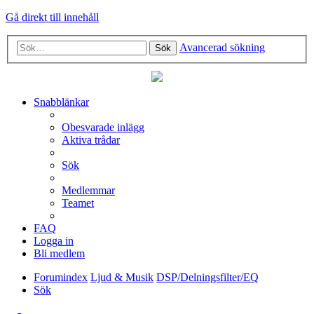
Gå direkt till innehåll
Avancerad sökning
Sök
Snabblänkar
Obesvarade inlägg
Aktiva trådar
Sök
Medlemmar
Teamet
FAQ
Logga in
Bli medlem
Forumindex
Ljud & Musik
DSP/Delningsfilter/EQ
Sök