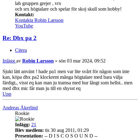
lab gruppen grejer , vrx
och srx högtalare och spelar för skoj skull som hobby!
Kontakt:
Kontakta Robin Larsson
YouTube
Re: Dbx pa 2
Citera
Inlägg
av
Robin Larsson
»
sön 03 mar 2024, 09:52
Sjukt lätt använt ! hade pa1 men var lite svårt för någon som inte
kan, köpa dbx pa2 klockrent många högtalare med bara välja
färdigt,, visst eq kan man ju tramsa med hur långt som hellst.. men
med dbx mic får man ju till en shysst eq
Upp
Andreas Åkerlind
Rookie
Inlägg:
21
Blev medlem:
tis 30 aug 2011, 01:29
Presentation:
-- D I S C O S O U N D --