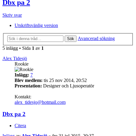
Dbx pa 2
Skriv svar
Utskriftsvänlig version
Avancerad sökning
Sök
5 inlägg • Sida
1
av
1
Alex Tidesjö
Rookie
Inlägg:
7
Blev medlem:
tis 25 nov 2014, 20:52
Presentation:
Designer och Ljusoperatör
Kontakt:
alex_tidesjo@hotmail.com
Dbx pa 2
Citera
Inlägg
av
Alex Tidesjö
»
fre 31 jul 2015, 20:37