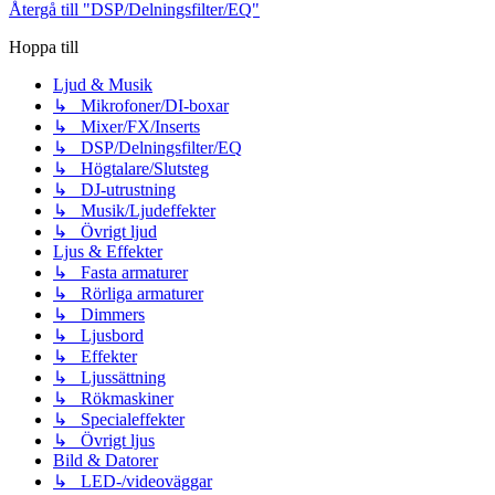
Återgå till "DSP/Delningsfilter/EQ"
Hoppa till
Ljud & Musik
↳ Mikrofoner/DI-boxar
↳ Mixer/FX/Inserts
↳ DSP/Delningsfilter/EQ
↳ Högtalare/Slutsteg
↳ DJ-utrustning
↳ Musik/Ljudeffekter
↳ Övrigt ljud
Ljus & Effekter
↳ Fasta armaturer
↳ Rörliga armaturer
↳ Dimmers
↳ Ljusbord
↳ Effekter
↳ Ljussättning
↳ Rökmaskiner
↳ Specialeffekter
↳ Övrigt ljus
Bild & Datorer
↳ LED-/videoväggar