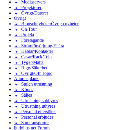
↳ Mediaservers
↳ Projektorer
↳ Övrigt/Datorer
Övrigt
↳ Branschnyheter/Övriga nyheter
↳ On Tour
↳ Projekt
↳ Företagande
↳ Strömförsörjning/Ellära
↳ Kablar/Kontakter
↳ Casar/Rack/Tejp
↳ Tyger/Matta
↳ Rigg/Säkerhet
↳ Övrigt/Off Topic
Annonsplank
↳ Stulen utrustning
↳ Köpes
↳ Säljes
↳ Utrustning subhyres
↳ Utrustning uthyres
↳ Personal eftersökes
↳ Personal erbjudes
↳ Samtransporter
ljudoljus.net Forum