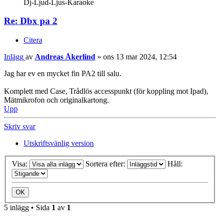
Dj-Ljud-Ljus-Karaoke
Re: Dbx pa 2
Citera
Inlägg
av
Andreas Åkerlind
»
ons 13 mar 2024, 12:54
Jag har ev en mycket fin PA2 till salu.
Komplett med Case, Trådlös accesspunkt (för koppling mot Ipad),
Mätmikrofon och originalkartong.
Upp
Skriv svar
Utskriftsvänlig version
Visa:
Sortera efter:
Håll:
5 inlägg • Sida
1
av
1