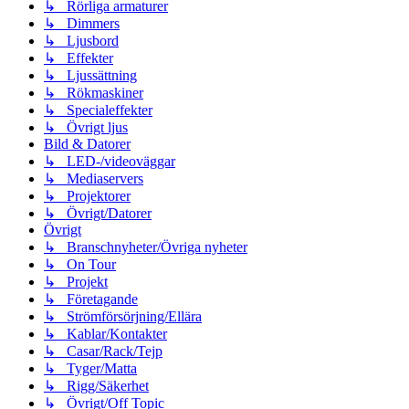
↳ Rörliga armaturer
↳ Dimmers
↳ Ljusbord
↳ Effekter
↳ Ljussättning
↳ Rökmaskiner
↳ Specialeffekter
↳ Övrigt ljus
Bild & Datorer
↳ LED-/videoväggar
↳ Mediaservers
↳ Projektorer
↳ Övrigt/Datorer
Övrigt
↳ Branschnyheter/Övriga nyheter
↳ On Tour
↳ Projekt
↳ Företagande
↳ Strömförsörjning/Ellära
↳ Kablar/Kontakter
↳ Casar/Rack/Tejp
↳ Tyger/Matta
↳ Rigg/Säkerhet
↳ Övrigt/Off Topic