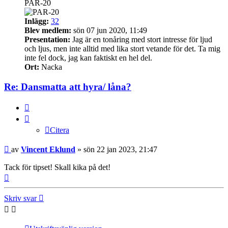
PAR-20
Inlägg:
32
Blev medlem:
sön 07 jun 2020, 11:49
Presentation:
Jag är en tonåring med stort intresse för ljud
och ljus, men inte alltid med lika stort vetande för det. Ta mig
inte fel dock, jag kan faktiskt en hel del.
Ort:
Nacka
Re: Dansmatta att hyra/ låna?
Citera
Citera
Inlägg
av
Vincent Eklund
»
sön 22 jan 2023, 21:47
Tack för tipset! Skall kika på det!
Upp
Skriv svar