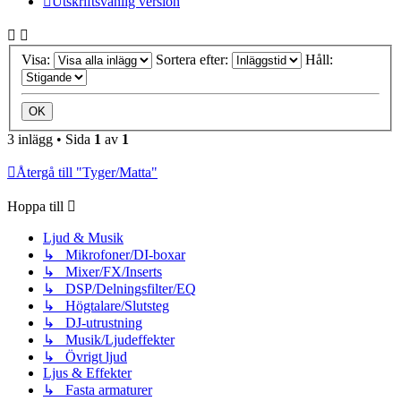
Utskriftsvänlig version
Visa:
Sortera efter:
Håll:
3 inlägg • Sida
1
av
1
Återgå till "Tyger/Matta"
Hoppa till
Ljud & Musik
↳ Mikrofoner/DI-boxar
↳ Mixer/FX/Inserts
↳ DSP/Delningsfilter/EQ
↳ Högtalare/Slutsteg
↳ DJ-utrustning
↳ Musik/Ljudeffekter
↳ Övrigt ljud
Ljus & Effekter
↳ Fasta armaturer