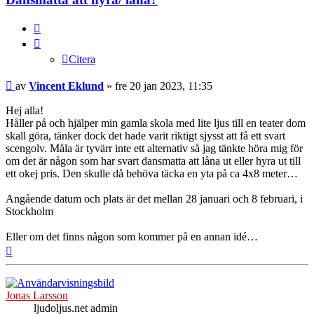
Citera
Citera
Inlägg
av
Vincent Eklund
»
fre 20 jan 2023, 11:35
Hej alla!
Håller på och hjälper min gamla skola med lite ljus till en teater dom
skall göra, tänker dock det hade varit riktigt sjysst att få ett svart
scengolv. Måla är tyvärr inte ett alternativ så jag tänkte höra mig för
om det är någon som har svart dansmatta att låna ut eller hyra ut till
ett okej pris. Den skulle då behöva täcka en yta på ca 4x8 meter…
Angående datum och plats är det mellan 28 januari och 8 februari, i
Stockholm
Eller om det finns någon som kommer på en annan idé…
Upp
Jonas Larsson
ljudoljus.net admin