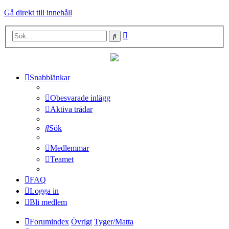
Gå direkt till innehåll
Avancerad
Sök
sökning
Snabblänkar
Obesvarade inlägg
Aktiva trådar
Sök
Medlemmar
Teamet
FAQ
Logga in
Bli medlem
Forumindex
Övrigt
Tyger/Matta