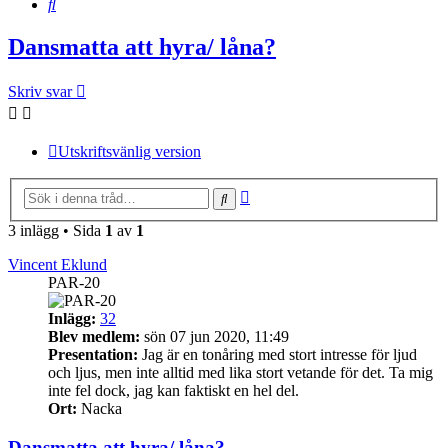
Sök
Dansmatta att hyra/ låna?
Skriv svar
Utskriftsvänlig version
Avancerad
Sök
sökning
3 inlägg • Sida
1
av
1
Vincent Eklund
PAR-20
Inlägg:
32
Blev medlem:
sön 07 jun 2020, 11:49
Presentation:
Jag är en tonåring med stort intresse för ljud
och ljus, men inte alltid med lika stort vetande för det. Ta mig
inte fel dock, jag kan faktiskt en hel del.
Ort:
Nacka
Dansmatta att hyra/ låna?