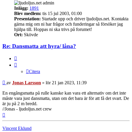
Inlägg:
1891
Blev medlem:
tis 15 jul 2003, 01:00
Presentation:
Startade upp och driver ljudoljus.net. Kontakta
gärna mig om ni har frågor och funderingar så försöker jag
hjälpa till. Hoppas ni ska trivs på forumet!
Ort:
Skövde
Re: Dansmatta att hyra/ låna?
Citera
Citera
Inlägg
av
Jonas Larsson
»
lör 21 jan 2023, 11:39
En engångsmatta på rulle kanske kan vara ett alternativ om det inte
måste vara just dansmatta, utan om det bara är för att få det svart. De
är ju på 2 m bredd.
//Jonas - ljudoljus.net crew
Upp
Vincent Eklund