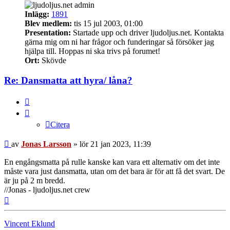
Inlägg:
1891
Blev medlem:
tis 15 jul 2003, 01:00
Presentation:
Startade upp och driver ljudoljus.net. Kontakta
gärna mig om ni har frågor och funderingar så försöker jag
hjälpa till. Hoppas ni ska trivs på forumet!
Ort:
Skövde
Re: Dansmatta att hyra/ låna?
Citera
Citera
Inlägg
av
Jonas Larsson
»
lör 21 jan 2023, 11:39
En engångsmatta på rulle kanske kan vara ett alternativ om det inte
måste vara just dansmatta, utan om det bara är för att få det svart. De
är ju på 2 m bredd.
//Jonas - ljudoljus.net crew
Upp
Vincent Eklund