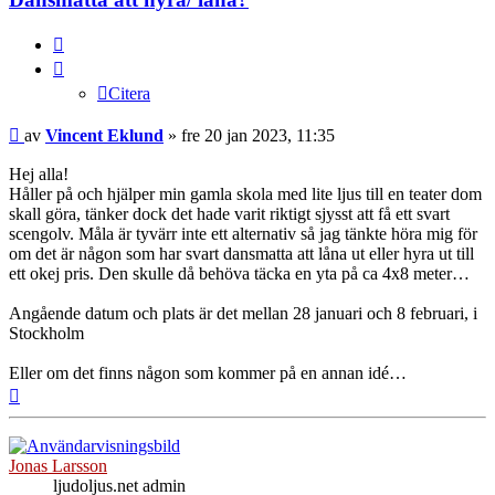
Citera
Citera
Inlägg
av
Vincent Eklund
»
fre 20 jan 2023, 11:35
Hej alla!
Håller på och hjälper min gamla skola med lite ljus till en teater dom
skall göra, tänker dock det hade varit riktigt sjysst att få ett svart
scengolv. Måla är tyvärr inte ett alternativ så jag tänkte höra mig för
om det är någon som har svart dansmatta att låna ut eller hyra ut till
ett okej pris. Den skulle då behöva täcka en yta på ca 4x8 meter…
Angående datum och plats är det mellan 28 januari och 8 februari, i
Stockholm
Eller om det finns någon som kommer på en annan idé…
Upp
Jonas Larsson
ljudoljus.net admin