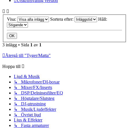
Utskriftsvänlig version
Visa:
Sortera efter:
Håll:
3 inlägg • Sida
1
av
1
Återgå till "Tyger/Matta"
Hoppa till
Ljud & Musik
↳ Mikrofoner/DI-boxar
↳ Mixer/FX/Inserts
↳ DSP/Delningsfilter/EQ
↳ Högtalare/Slutsteg
↳ DJ-utrustning
↳ Musik/Ljudeffekter
↳ Övrigt ljud
Ljus & Effekter
↳ Fasta armaturer