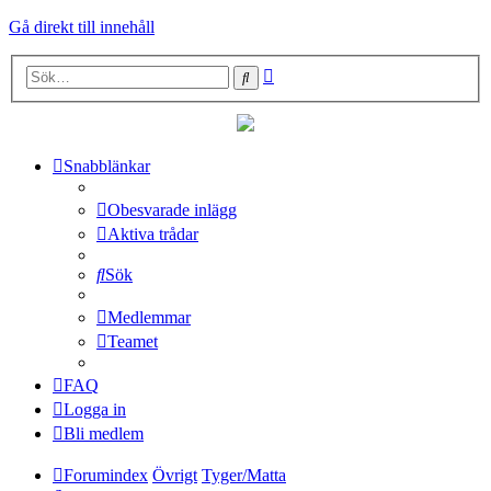
Gå direkt till innehåll
Avancerad
Sök
sökning
Snabblänkar
Obesvarade inlägg
Aktiva trådar
Sök
Medlemmar
Teamet
FAQ
Logga in
Bli medlem
Forumindex
Övrigt
Tyger/Matta