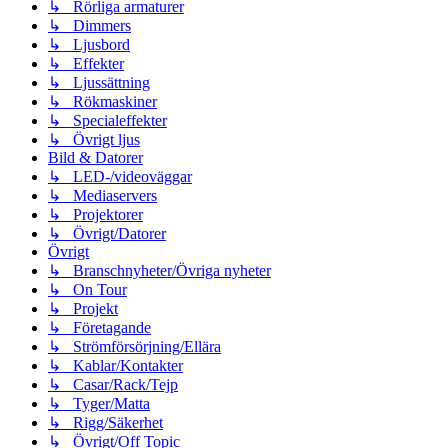
↳ Rörliga armaturer
↳ Dimmers
↳ Ljusbord
↳ Effekter
↳ Ljussättning
↳ Rökmaskiner
↳ Specialeffekter
↳ Övrigt ljus
Bild & Datorer
↳ LED-/videoväggar
↳ Mediaservers
↳ Projektorer
↳ Övrigt/Datorer
Övrigt
↳ Branschnyheter/Övriga nyheter
↳ On Tour
↳ Projekt
↳ Företagande
↳ Strömförsörjning/Ellära
↳ Kablar/Kontakter
↳ Casar/Rack/Tejp
↳ Tyger/Matta
↳ Rigg/Säkerhet
↳ Övrigt/Off Topic