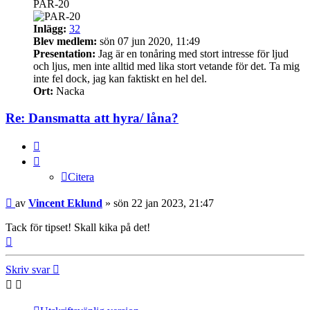
PAR-20
Inlägg:
32
Blev medlem:
sön 07 jun 2020, 11:49
Presentation:
Jag är en tonåring med stort intresse för ljud
och ljus, men inte alltid med lika stort vetande för det. Ta mig
inte fel dock, jag kan faktiskt en hel del.
Ort:
Nacka
Re: Dansmatta att hyra/ låna?
Citera
Citera
Inlägg
av
Vincent Eklund
»
sön 22 jan 2023, 21:47
Tack för tipset! Skall kika på det!
Upp
Skriv svar