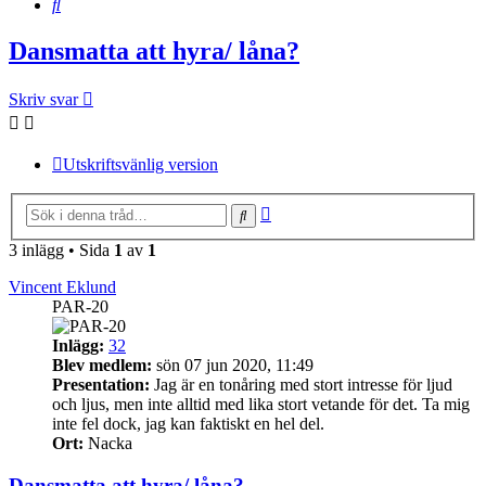
Sök
Dansmatta att hyra/ låna?
Skriv svar
Utskriftsvänlig version
Avancerad
Sök
sökning
3 inlägg • Sida
1
av
1
Vincent Eklund
PAR-20
Inlägg:
32
Blev medlem:
sön 07 jun 2020, 11:49
Presentation:
Jag är en tonåring med stort intresse för ljud
och ljus, men inte alltid med lika stort vetande för det. Ta mig
inte fel dock, jag kan faktiskt en hel del.
Ort:
Nacka
Dansmatta att hyra/ låna?