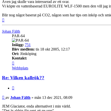
Även jag skulle vara intresserad av ett svar.
Vi köpte en vattenbaserad EUROLITE WLF-1500 men den vill jag inte 
Blir nog något baserat på CO2, någon som har tips om inköp och smi
Upp
Johan Fälth
PAR-64
Inlägg:
751
Blev medlem:
tis 18 okt 2005, 12:17
Ort:
Jönköping
Kontakt:
Kontakta
Johan
Webbplats
Fälth
Re: Vilken kallrök??
Citera
Inlägg
av
Johan Fälth
»
mån 13 dec 2021, 08:09
JEM Glaciator, enda alternativet i min värld.
"Det är aldrig för sent att ge upp"