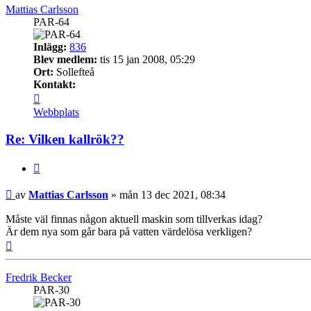
Mattias Carlsson
PAR-64
Inlägg:
836
Blev medlem:
tis 15 jan 2008, 05:29
Ort:
Sollefteå
Kontakt:
Kontakta
Mattias
Webbplats
Carlsson
Re: Vilken kallrök??
Citera
Inlägg
av
Mattias Carlsson
»
mån 13 dec 2021, 08:34
Måste väl finnas någon aktuell maskin som tillverkas idag?
Är dem nya som går bara på vatten värdelösa verkligen?
Upp
Fredrik Becker
PAR-30