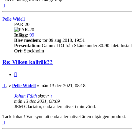
Upp
Pelle Widell
PAR-20
Inlägg:
99
Blev medlem:
tor 09 aug 2018, 19:51
Presentation:
Gammal DJ från Skåne under 80-90 talet. Installera
Ort:
Stockholm
Re: Vilken kallrök??
Citera
Inlägg
av
Pelle Widell
»
mån 13 dec 2021, 08:18
Johan Fälth
skrev:
↑
mån 13 dec 2021, 08:09
JEM Glaciator, enda alternativet i min värld.
Tack Johan! Vad synd att enda alternativet är en utgången produkt.
Upp