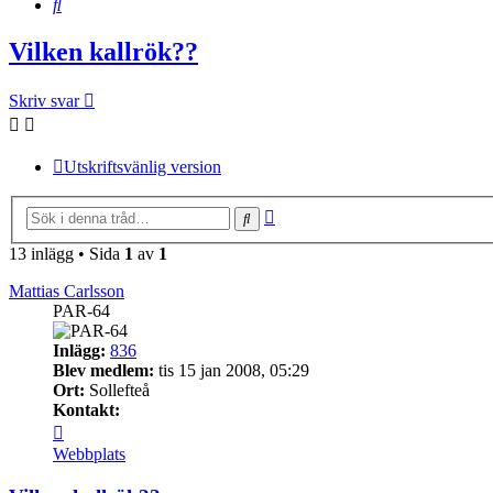
Sök
Vilken kallrök??
Skriv svar
Utskriftsvänlig version
Avancerad
Sök
sökning
13 inlägg • Sida
1
av
1
Mattias Carlsson
PAR-64
Inlägg:
836
Blev medlem:
tis 15 jan 2008, 05:29
Ort:
Sollefteå
Kontakt:
Kontakta
Mattias
Webbplats
Carlsson