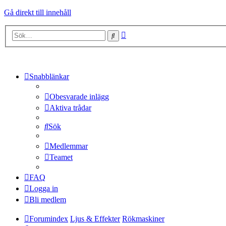
Gå direkt till innehåll
Avancerad
Sök
sökning
Snabblänkar
Obesvarade inlägg
Aktiva trådar
Sök
Medlemmar
Teamet
FAQ
Logga in
Bli medlem
Forumindex
Ljus & Effekter
Rökmaskiner