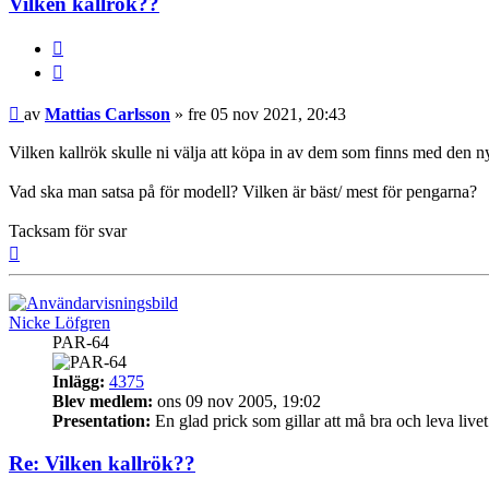
Vilken kallrök??
Citera
Inlägg
av
Mattias Carlsson
»
fre 05 nov 2021, 20:43
Vilken kallrök skulle ni välja att köpa in av dem som finns med den n
Vad ska man satsa på för modell? Vilken är bäst/ mest för pengarna?
Tacksam för svar
Upp
Nicke Löfgren
PAR-64
Inlägg:
4375
Blev medlem:
ons 09 nov 2005, 19:02
Presentation:
En glad prick som gillar att må bra och leva livet
Re: Vilken kallrök??