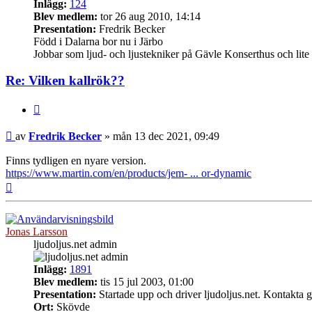
Inlägg:
124
Blev medlem:
tor 26 aug 2010, 14:14
Presentation:
Fredrik Becker
Född i Dalarna bor nu i Järbo
Jobbar som ljud- och ljustekniker på Gävle Konserthus och lite f
Re: Vilken kallrök??
Citera
Inlägg
av
Fredrik Becker
»
mån 13 dec 2021, 09:49
Finns tydligen en nyare version.
https://www.martin.com/en/products/jem- ... or-dynamic
Upp
Jonas Larsson
ljudoljus.net admin
Inlägg:
1891
Blev medlem:
tis 15 jul 2003, 01:00
Presentation:
Startade upp och driver ljudoljus.net. Kontakta g
Ort:
Skövde