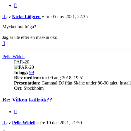
Citera
Inlägg
av
Nicke Löfgren
»
fre 05 nov 2021, 22:35
Mycket bra fråga?
Jag är ute efter en maskin oxo
Upp
Pelle Widell
PAR-20
Inlägg:
99
Blev medlem:
tor 09 aug 2018, 19:51
Presentation:
Gammal DJ från Skåne under 80-90 talet. Installera
Ort:
Stockholm
Re: Vilken kallrök??
Citera
Inlägg
av
Pelle Widell
»
fre 10 dec 2021, 21:59