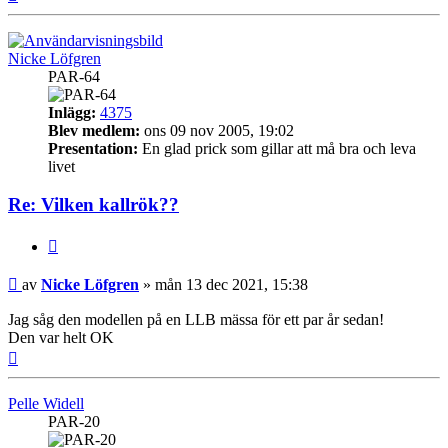
Nicke Löfgren
PAR-64
Inlägg:
4375
Blev medlem:
ons 09 nov 2005, 19:02
Presentation:
En glad prick som gillar att må bra och leva
livet
Re: Vilken kallrök??
Citera
Inlägg
av
Nicke Löfgren
»
mån 13 dec 2021, 15:38
Jag såg den modellen på en LLB mässa för ett par år sedan!
Den var helt OK
Upp
Pelle Widell
PAR-20