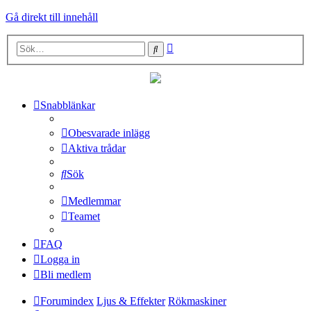
Gå direkt till innehåll
Avancerad
Sök
sökning
Snabblänkar
Obesvarade inlägg
Aktiva trådar
Sök
Medlemmar
Teamet
FAQ
Logga in
Bli medlem
Forumindex
Ljus & Effekter
Rökmaskiner