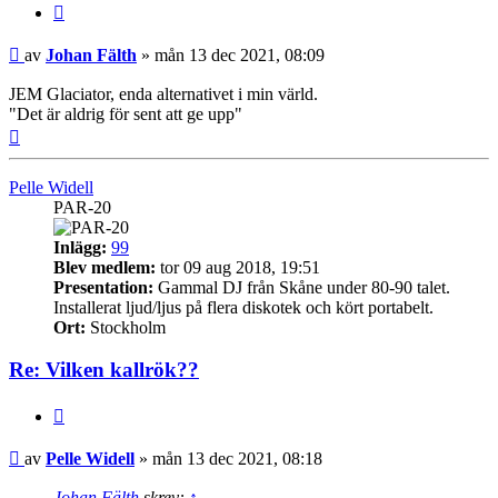
Citera
Inlägg
av
Johan Fälth
»
mån 13 dec 2021, 08:09
JEM Glaciator, enda alternativet i min värld.
"Det är aldrig för sent att ge upp"
Upp
Pelle Widell
PAR-20
Inlägg:
99
Blev medlem:
tor 09 aug 2018, 19:51
Presentation:
Gammal DJ från Skåne under 80-90 talet.
Installerat ljud/ljus på flera diskotek och kört portabelt.
Ort:
Stockholm
Re: Vilken kallrök??
Citera
Inlägg
av
Pelle Widell
»
mån 13 dec 2021, 08:18
Johan Fälth
skrev:
↑