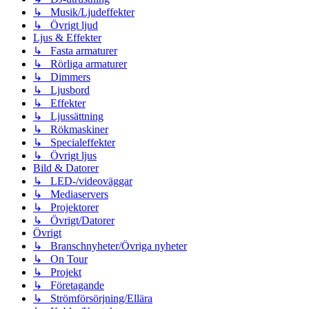
↳ Musik/Ljudeffekter
↳ Övrigt ljud
Ljus & Effekter
↳ Fasta armaturer
↳ Rörliga armaturer
↳ Dimmers
↳ Ljusbord
↳ Effekter
↳ Ljussättning
↳ Rökmaskiner
↳ Specialeffekter
↳ Övrigt ljus
Bild & Datorer
↳ LED-/videoväggar
↳ Mediaservers
↳ Projektorer
↳ Övrigt/Datorer
Övrigt
↳ Branschnyheter/Övriga nyheter
↳ On Tour
↳ Projekt
↳ Företagande
↳ Strömförsörjning/Ellära