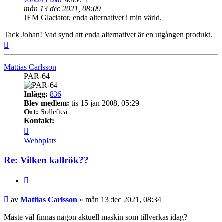
mån 13 dec 2021, 08:09
JEM Glaciator, enda alternativet i min värld.
Tack Johan! Vad synd att enda alternativet är en utgången produkt.
Upp
Mattias Carlsson
PAR-64
Inlägg:
836
Blev medlem:
tis 15 jan 2008, 05:29
Ort:
Sollefteå
Kontakt:
Kontakta
Mattias
Webbplats
Carlsson
Re: Vilken kallrök??
Citera
Inlägg
av
Mattias Carlsson
»
mån 13 dec 2021, 08:34
Måste väl finnas någon aktuell maskin som tillverkas idag?