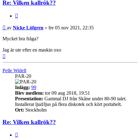
Re: Vilken kallrök??
Citera
Inlägg
av
Nicke Löfgren
»
fre 05 nov 2021, 22:35
Mycket bra fråga?
Jag är ute efter en maskin oxo
Upp
Pelle Widell
PAR-20
Inlägg:
99
Blev medlem:
tor 09 aug 2018, 19:51
Presentation:
Gammal DJ från Skåne under 80-90 talet.
Installerat ljud/ljus på flera diskotek och kört portabelt.
Ort:
Stockholm
Re: Vilken kallrök??
Citera