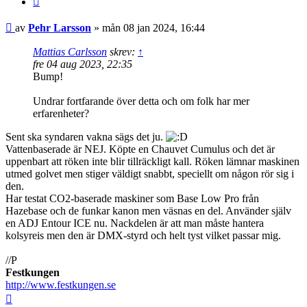
Inlägg
av
Pehr Larsson
»
mån 08 jan 2024, 16:44
Mattias Carlsson
skrev:
↑
fre 04 aug 2023, 22:35
Bump!
Undrar fortfarande över detta och om folk har mer
erfarenheter?
Sent ska syndaren vakna sägs det ju.
Vattenbaserade är NEJ. Köpte en Chauvet Cumulus och det är
uppenbart att röken inte blir tillräckligt kall. Röken lämnar maskinen
utmed golvet men stiger väldigt snabbt, speciellt om någon rör sig i
den.
Har testat CO2-baserade maskiner som Base Low Pro från
Hazebase och de funkar kanon men väsnas en del. Använder själv
en ADJ Entour ICE nu. Nackdelen är att man måste hantera
kolsyreis men den är DMX-styrd och helt tyst vilket passar mig.
//P
Festkungen
http://www.festkungen.se
Upp