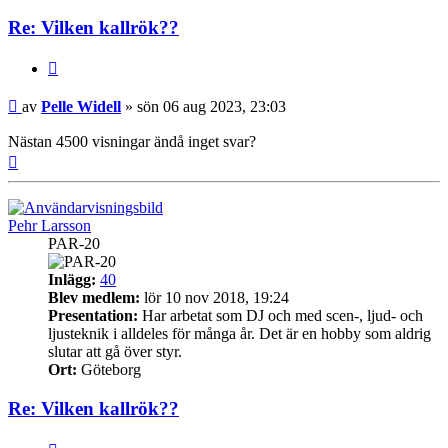
Re: Vilken kallrök??
Citera
Inlägg
av
Pelle Widell
»
sön 06 aug 2023, 23:03
Nästan 4500 visningar ändå inget svar?
Upp
Pehr Larsson
PAR-20
Inlägg:
40
Blev medlem:
lör 10 nov 2018, 19:24
Presentation:
Har arbetat som DJ och med scen-, ljud- och
ljusteknik i alldeles för många år. Det är en hobby som aldrig
slutar att gå över styr.
Ort:
Göteborg
Re: Vilken kallrök??
Citera