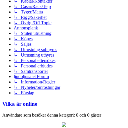
↳ Kablar/Kontakter
↳ Casar/Rack/Tejp
↳ Tyger/Matta
↳ Rigg/Säkerhet
↳ Övrigt/Off Topic
Annonsplank
↳ Stulen utrustning
↳ Köpes
↳ Säljes
↳ Utrustning subhyres
↳ Utrustning uthyres
↳ Personal eftersökes
↳ Personal erbjudes
↳ Samtransporter
ljudoljus.net Forum
↳ Information/Regler
↳ Nyheter/omröstningar
↳ Förslag
Vilka är online
Användare som besöker denna kategori: 0 och 0 gäster