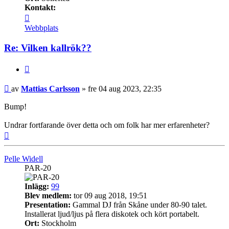
Kontakt:
Kontakta
Mattias
Webbplats
Carlsson
Re: Vilken kallrök??
Citera
Inlägg
av
Mattias Carlsson
»
fre 04 aug 2023, 22:35
Bump!
Undrar fortfarande över detta och om folk har mer erfarenheter?
Upp
Pelle Widell
PAR-20
Inlägg:
99
Blev medlem:
tor 09 aug 2018, 19:51
Presentation:
Gammal DJ från Skåne under 80-90 talet.
Installerat ljud/ljus på flera diskotek och kört portabelt.
Ort:
Stockholm