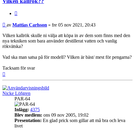
Vilken kallrök??
Citera
Inlägg
av
Mattias Carlsson
»
fre 05 nov 2021, 20:43
Vilken kallrök skulle ni välja att köpa in av dem som finns med den
nya tekniken som bara använder destillerat vatten och vanlig
rökvätska?
Vad ska man satsa på för modell? Vilken är bäst/ mest för pengarna?
Tacksam för svar
Upp
Nicke Löfgren
PAR-64
Inlägg:
4375
Blev medlem:
ons 09 nov 2005, 19:02
Presentation:
En glad prick som gillar att må bra och leva
livet