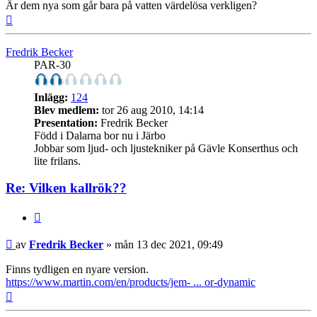
Är dem nya som går bara på vatten värdelösa verkligen?
Upp
Fredrik Becker
PAR-30
Inlägg:
124
Blev medlem:
tor 26 aug 2010, 14:14
Presentation:
Fredrik Becker
Född i Dalarna bor nu i Järbo
Jobbar som ljud- och ljustekniker på Gävle Konserthus och
lite frilans.
Re: Vilken kallrök??
Citera
Inlägg
av
Fredrik Becker
»
mån 13 dec 2021, 09:49
Finns tydligen en nyare version.
https://www.martin.com/en/products/jem- ... or-dynamic
Upp