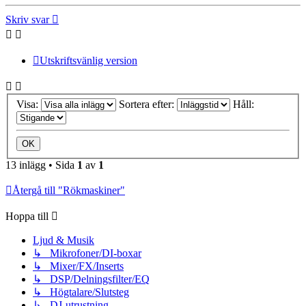
Skriv svar
Utskriftsvänlig version
Visa:
Sortera efter:
Håll:
13 inlägg • Sida
1
av
1
Återgå till "Rökmaskiner"
Hoppa till
Ljud & Musik
↳ Mikrofoner/DI-boxar
↳ Mixer/FX/Inserts
↳ DSP/Delningsfilter/EQ
↳ Högtalare/Slutsteg
↳ DJ-utrustning