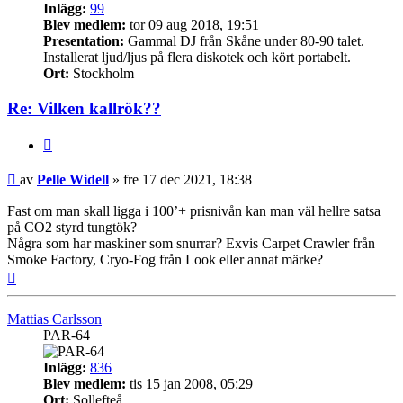
Inlägg:
99
Blev medlem:
tor 09 aug 2018, 19:51
Presentation:
Gammal DJ från Skåne under 80-90 talet.
Installerat ljud/ljus på flera diskotek och kört portabelt.
Ort:
Stockholm
Re: Vilken kallrök??
Citera
Inlägg
av
Pelle Widell
»
fre 17 dec 2021, 18:38
Fast om man skall ligga i 100’+ prisnivån kan man väl hellre satsa
på CO2 styrd tungtök?
Några som har maskiner som snurrar? Exvis Carpet Crawler från
Smoke Factory, Cryo-Fog från Look eller annat märke?
Upp
Mattias Carlsson
PAR-64
Inlägg:
836
Blev medlem:
tis 15 jan 2008, 05:29
Ort:
Sollefteå