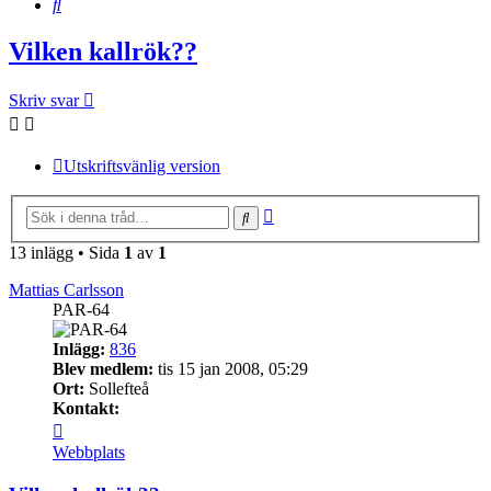
Sök
Vilken kallrök??
Skriv svar
Utskriftsvänlig version
Avancerad
Sök
sökning
13 inlägg • Sida
1
av
1
Mattias Carlsson
PAR-64
Inlägg:
836
Blev medlem:
tis 15 jan 2008, 05:29
Ort:
Sollefteå
Kontakt:
Kontakta
Mattias
Webbplats
Carlsson