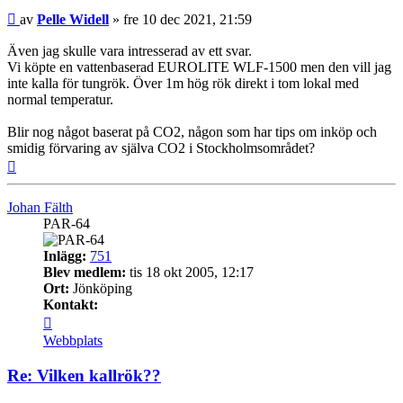
Inlägg
av
Pelle Widell
»
fre 10 dec 2021, 21:59
Även jag skulle vara intresserad av ett svar.
Vi köpte en vattenbaserad EUROLITE WLF-1500 men den vill jag
inte kalla för tungrök. Över 1m hög rök direkt i tom lokal med
normal temperatur.
Blir nog något baserat på CO2, någon som har tips om inköp och
smidig förvaring av själva CO2 i Stockholmsområdet?
Upp
Johan Fälth
PAR-64
Inlägg:
751
Blev medlem:
tis 18 okt 2005, 12:17
Ort:
Jönköping
Kontakt:
Kontakta
Johan
Webbplats
Fälth
Re: Vilken kallrök??