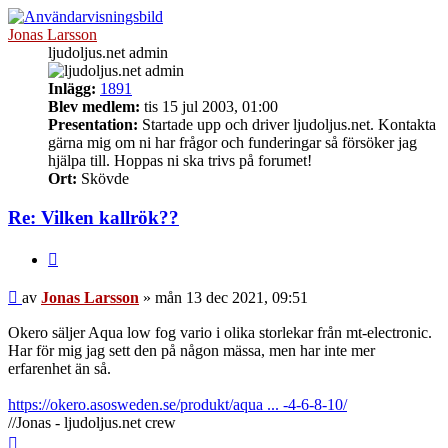
Jonas Larsson
ljudoljus.net admin
Inlägg:
1891
Blev medlem:
tis 15 jul 2003, 01:00
Presentation:
Startade upp och driver ljudoljus.net. Kontakta
gärna mig om ni har frågor och funderingar så försöker jag
hjälpa till. Hoppas ni ska trivs på forumet!
Ort:
Skövde
Re: Vilken kallrök??
Citera
Inlägg
av
Jonas Larsson
»
mån 13 dec 2021, 09:51
Okero säljer Aqua low fog vario i olika storlekar från mt-electronic.
Har för mig jag sett den på någon mässa, men har inte mer
erfarenhet än så.
https://okero.asosweden.se/produkt/aqua ... -4-6-8-10/
//Jonas - ljudoljus.net crew
Upp