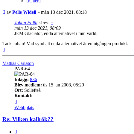
Citera
Inlägg
av
Pelle Widell
»
mån 13 dec 2021, 08:18
Johan Fälth
skrev:
↑
mån 13 dec 2021, 08:09
JEM Glaciator, enda alternativet i min värld.
Tack Johan! Vad synd att enda alternativet är en utgången produkt.
Upp
Mattias Carlsson
PAR-64
Inlägg:
836
Blev medlem:
tis 15 jan 2008, 05:29
Ort:
Sollefteå
Kontakt:
Kontakta
Mattias
Webbplats
Carlsson
Re: Vilken kallrök??
Citera