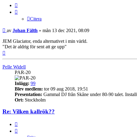
Citera
Citera
Inlägg
av
Johan Fälth
»
mån 13 dec 2021, 08:09
JEM Glaciator, enda alternativet i min värld.
"Det är aldrig för sent att ge upp"
Upp
Pelle Widell
PAR-20
Inlägg:
99
Blev medlem:
tor 09 aug 2018, 19:51
Presentation:
Gammal DJ från Skåne under 80-90 talet. Installera
Ort:
Stockholm
Re: Vilken kallrök??
Citera