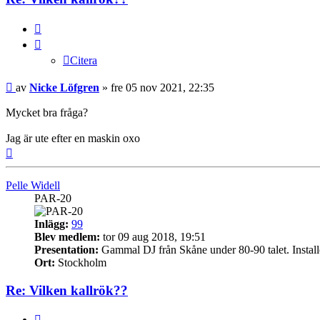
Citera
Citera
Inlägg
av
Nicke Löfgren
»
fre 05 nov 2021, 22:35
Mycket bra fråga?
Jag är ute efter en maskin oxo
Upp
Pelle Widell
PAR-20
Inlägg:
99
Blev medlem:
tor 09 aug 2018, 19:51
Presentation:
Gammal DJ från Skåne under 80-90 talet. Installera
Ort:
Stockholm
Re: Vilken kallrök??
Citera