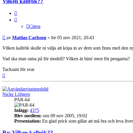
Vilken kallrök??
Citera
Citera
Inlägg
av
Mattias Carlsson
»
fre 05 nov 2021, 20:43
Vilken kallrök skulle ni välja att köpa in av dem som finns med den n
Vad ska man satsa på för modell? Vilken är bäst/ mest för pengarna?
Tacksam för svar
Upp
Nicke Löfgren
PAR-64
Inlägg:
4375
Blev medlem:
ons 09 nov 2005, 19:02
Presentation:
En glad prick som gillar att må bra och leva livet
Re: Vilken kallrök??