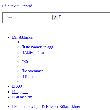
Gå direkt till innehåll
Avancerad
Sök
sökning
Snabblänkar
Obesvarade inlägg
Aktiva trådar
Sök
Medlemmar
Teamet
FAQ
Logga in
Bli medlem
Forumindex
Ljus & Effekter
Rökmaskiner