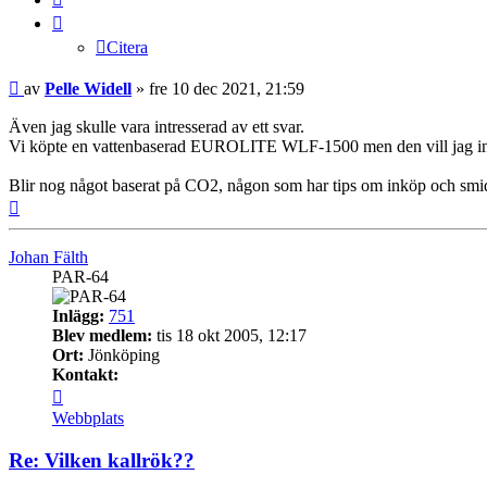
Citera
Inlägg
av
Pelle Widell
»
fre 10 dec 2021, 21:59
Även jag skulle vara intresserad av ett svar.
Vi köpte en vattenbaserad EUROLITE WLF-1500 men den vill jag inte 
Blir nog något baserat på CO2, någon som har tips om inköp och smi
Upp
Johan Fälth
PAR-64
Inlägg:
751
Blev medlem:
tis 18 okt 2005, 12:17
Ort:
Jönköping
Kontakt:
Kontakta
Johan
Webbplats
Fälth
Re: Vilken kallrök??