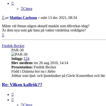
Citera
Inlägg
av
Mattias Carlsson
»
mån 13 dec 2021, 08:34
Måste väl finnas någon aktuell maskin som tillverkas idag?
Är dem nya som går bara på vatten värdelösa verkligen?
Upp
Fredrik Becker
PAR-30
Inlägg:
124
Blev medlem:
tor 26 aug 2010, 14:14
Presentation:
Fredrik Becker
Född i Dalarna bor nu i Järbo
Jobbar som ljud- och ljustekniker på Gävle Konserthus och lite f
Re: Vilken kallrök??
Citera
Citera