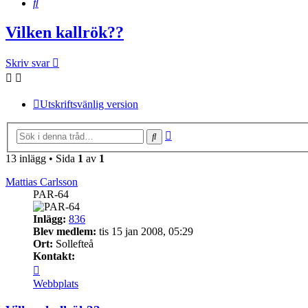
Sök
Vilken kallrök??
Skriv svar
Utskriftsvänlig version
Avancerad
Sök
sökning
13 inlägg • Sida
1
av
1
Mattias Carlsson
PAR-64
Inlägg:
836
Blev medlem:
tis 15 jan 2008, 05:29
Ort:
Sollefteå
Kontakt:
Kontakta
Mattias
Webbplats
Carlsson