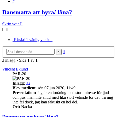
Sök
Dansmatta att hyra/ låna?
Skriv svar
Utskriftsvänlig version
Avancerad
Sök
sökning
3 inlägg • Sida
1
av
1
Vincent Eklund
PAR-20
Inlägg:
32
Blev medlem:
sön 07 jun 2020, 11:49
Presentation:
Jag är en tonåring med stort intresse för ljud
och ljus, men inte alltid med lika stort vetande för det. Ta mig
inte fel dock, jag kan faktiskt en hel del.
Ort:
Nacka
Dansmatta att hyra/ låna?