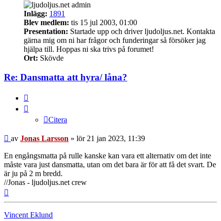
Inlägg:
1891
Blev medlem:
tis 15 jul 2003, 01:00
Presentation:
Startade upp och driver ljudoljus.net. Kontakta
gärna mig om ni har frågor och funderingar så försöker jag
hjälpa till. Hoppas ni ska trivs på forumet!
Ort:
Skövde
Re: Dansmatta att hyra/ låna?
Citera
Citera
Inlägg
av
Jonas Larsson
»
lör 21 jan 2023, 11:39
En engångsmatta på rulle kanske kan vara ett alternativ om det inte
måste vara just dansmatta, utan om det bara är för att få det svart. De
är ju på 2 m bredd.
//Jonas - ljudoljus.net crew
Upp
Vincent Eklund