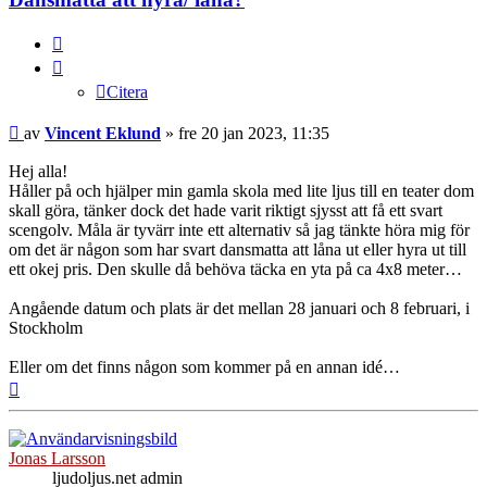
Citera
Citera
Inlägg
av
Vincent Eklund
»
fre 20 jan 2023, 11:35
Hej alla!
Håller på och hjälper min gamla skola med lite ljus till en teater dom
skall göra, tänker dock det hade varit riktigt sjysst att få ett svart
scengolv. Måla är tyvärr inte ett alternativ så jag tänkte höra mig för
om det är någon som har svart dansmatta att låna ut eller hyra ut till
ett okej pris. Den skulle då behöva täcka en yta på ca 4x8 meter…
Angående datum och plats är det mellan 28 januari och 8 februari, i
Stockholm
Eller om det finns någon som kommer på en annan idé…
Upp
Jonas Larsson
ljudoljus.net admin