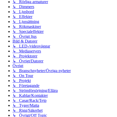
↳ Rörliga armaturer
↳ Dimmers
↳ Ljusbord
↳ Effekter
↳ Ljussättning
↳ Rökmaskiner
↳ Specialeffekter
↳ Övrigt ljus
Bild & Datorer
↳ LED-/videoväggar
↳ Mediaservers
↳ Projektorer
↳ Övrigt/Datorer
Övrigt
↳ Branschnyheter/Övriga nyheter
↳ On Tour
↳ Projekt
↳ Företagande
↳ Strömförsörjning/Ellära
↳ Kablar/Kontakter
↳ Casar/Rack/Tejp
↳ Tyger/Matta
↳ Rigg/Säkerhet
↳ Övrigt/Off Topic