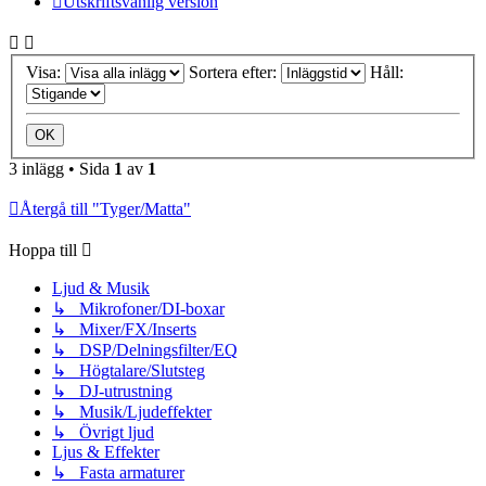
Utskriftsvänlig version
Visa:
Sortera efter:
Håll:
3 inlägg • Sida
1
av
1
Återgå till "Tyger/Matta"
Hoppa till
Ljud & Musik
↳ Mikrofoner/DI-boxar
↳ Mixer/FX/Inserts
↳ DSP/Delningsfilter/EQ
↳ Högtalare/Slutsteg
↳ DJ-utrustning
↳ Musik/Ljudeffekter
↳ Övrigt ljud
Ljus & Effekter
↳ Fasta armaturer