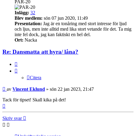
PAR-20
Inlägg:
32
Blev medlem:
sön 07 jun 2020, 11:49
Presentation:
Jag är en tonåring med stort intresse för ljud
och ljus, men inte alltid med lika stort vetande för det. Ta mig
inte fel dock, jag kan faktiskt en hel del.
Ort:
Nacka
Re: Dansmatta att hyra/ låna?
Citera
Citera
Inlägg
av
Vincent Eklund
»
sön 22 jan 2023, 21:47
Tack för tipset! Skall kika på det!
Upp
Skriv svar