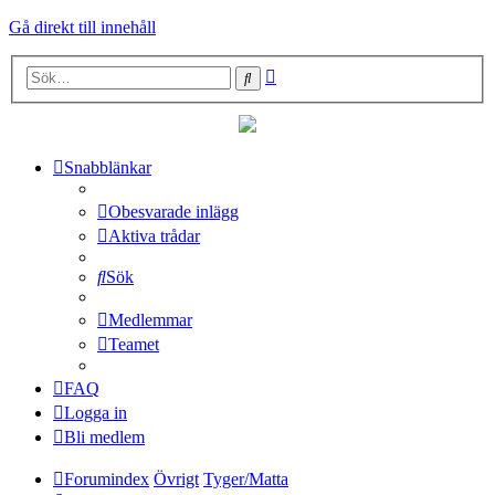
Gå direkt till innehåll
Avancerad
Sök
sökning
Snabblänkar
Obesvarade inlägg
Aktiva trådar
Sök
Medlemmar
Teamet
FAQ
Logga in
Bli medlem
Forumindex
Övrigt
Tyger/Matta