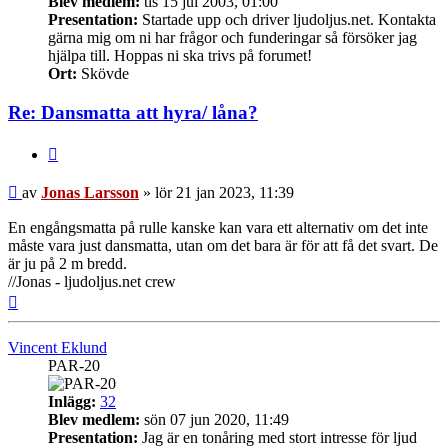
Blev medlem:
tis 15 jul 2003, 01:00
Presentation:
Startade upp och driver ljudoljus.net. Kontakta
gärna mig om ni har frågor och funderingar så försöker jag
hjälpa till. Hoppas ni ska trivs på forumet!
Ort:
Skövde
Re: Dansmatta att hyra/ låna?
Citera
Inlägg
av
Jonas Larsson
»
lör 21 jan 2023, 11:39
En engångsmatta på rulle kanske kan vara ett alternativ om det inte
måste vara just dansmatta, utan om det bara är för att få det svart. De
är ju på 2 m bredd.
//Jonas - ljudoljus.net crew
Upp
Vincent Eklund
PAR-20
Inlägg:
32
Blev medlem:
sön 07 jun 2020, 11:49
Presentation:
Jag är en tonåring med stort intresse för ljud