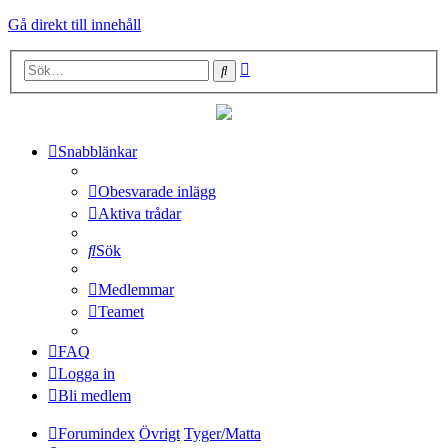
Gå direkt till innehåll
Avancerad
Sök
sökning
Snabblänkar
Obesvarade inlägg
Aktiva trådar
Sök
Medlemmar
Teamet
FAQ
Logga in
Bli medlem
Forumindex
Övrigt
Tyger/Matta