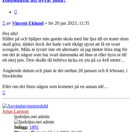
Citera
Inlägg
av
Vincent Eklund
»
fre 20 jan 2023, 11:35
Hej alla!
Håller på och hjälper min gamla skola med lite ljus till en teater dom
skall göra, tänker dock det hade varit riktigt sjysst att få ett svart
scengolv. Måla är tyvärr inte ett alternativ så jag tänkte höra mig för
om det är någon som har svart dansmatta att låna ut eller hyra ut till
ett okej pris. Den skulle då behöva täcka en yta på ca 4x8 meter…
Angående datum och plats är det mellan 28 januari och 8 februari, i
Stockholm
Eller om det finns någon som kommer på en annan idé…
Upp
Jonas Larsson
ljudoljus.net admin
Inlägg:
1891