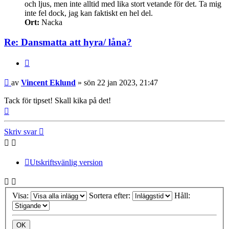
och ljus, men inte alltid med lika stort vetande för det. Ta mig
inte fel dock, jag kan faktiskt en hel del.
Ort:
Nacka
Re: Dansmatta att hyra/ låna?
Citera
Inlägg
av
Vincent Eklund
»
sön 22 jan 2023, 21:47
Tack för tipset! Skall kika på det!
Upp
Skriv svar
Utskriftsvänlig version
Visa:
Sortera efter:
Håll: