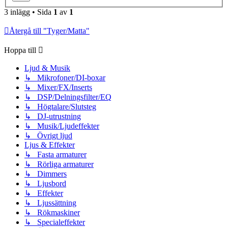
3 inlägg • Sida
1
av
1
Återgå till "Tyger/Matta"
Hoppa till
Ljud & Musik
↳ Mikrofoner/DI-boxar
↳ Mixer/FX/Inserts
↳ DSP/Delningsfilter/EQ
↳ Högtalare/Slutsteg
↳ DJ-utrustning
↳ Musik/Ljudeffekter
↳ Övrigt ljud
Ljus & Effekter
↳ Fasta armaturer
↳ Rörliga armaturer
↳ Dimmers
↳ Ljusbord
↳ Effekter
↳ Ljussättning
↳ Rökmaskiner
↳ Specialeffekter