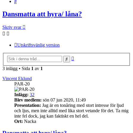
Sök
Dansmatta att hyra/ låna?
Skriv svar
Utskriftsvänlig version
Avancerad
Sök
sökning
3 inlägg • Sida
1
av
1
Vincent Eklund
PAR-20
Inlägg:
32
Blev medlem:
sön 07 jun 2020, 11:49
Presentation:
Jag är en tonåring med stort intresse för ljud
och ljus, men inte alltid med lika stort vetande för det. Ta mig
inte fel dock, jag kan faktiskt en hel del.
Ort:
Nacka
Dansmatta att hyra/ låna?