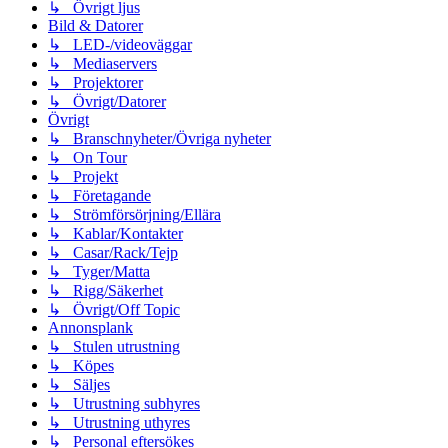
↳ Övrigt ljus
Bild & Datorer
↳ LED-/videoväggar
↳ Mediaservers
↳ Projektorer
↳ Övrigt/Datorer
Övrigt
↳ Branschnyheter/Övriga nyheter
↳ On Tour
↳ Projekt
↳ Företagande
↳ Strömförsörjning/Ellära
↳ Kablar/Kontakter
↳ Casar/Rack/Tejp
↳ Tyger/Matta
↳ Rigg/Säkerhet
↳ Övrigt/Off Topic
Annonsplank
↳ Stulen utrustning
↳ Köpes
↳ Säljes
↳ Utrustning subhyres
↳ Utrustning uthyres
↳ Personal eftersökes