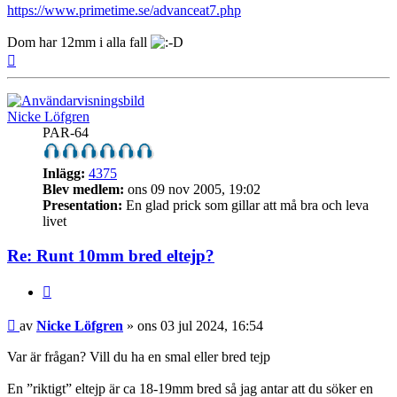
https://www.primetime.se/advanceat7.php
Dom har 12mm i alla fall
Upp
Nicke Löfgren
PAR-64
Inlägg:
4375
Blev medlem:
ons 09 nov 2005, 19:02
Presentation:
En glad prick som gillar att må bra och leva
livet
Re: Runt 10mm bred eltejp?
Citera
Inlägg
av
Nicke Löfgren
»
ons 03 jul 2024, 16:54
Var är frågan? Vill du ha en smal eller bred tejp
En ”riktigt” eltejp är ca 18-19mm bred så jag antar att du söker en