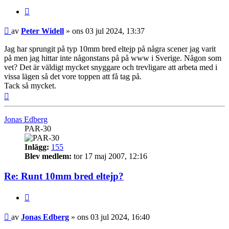
Citera
Inlägg
av
Peter Widell
»
ons 03 jul 2024, 13:37
Jag har sprungit på typ 10mm bred eltejp på några scener jag varit
på men jag hittar inte någonstans på på www i Sverige. Någon som
vet? Det är väldigt mycket snyggare och trevligare att arbeta med i
vissa lägen så det vore toppen att få tag på.
Tack så mycket.
Upp
Jonas Edberg
PAR-30
Inlägg:
155
Blev medlem:
tor 17 maj 2007, 12:16
Re: Runt 10mm bred eltejp?
Citera
Inlägg
av
Jonas Edberg
»
ons 03 jul 2024, 16:40