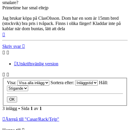
smalare?
Primetime har smal eltejp
Jag brukar köpa på ClasOlsson. Dom har en som är 15mm bred
(stockvik) bra pris i tvåpack. Finns i olika färger! Kladdar inte på
kablar när dom buntas, lätt att dela
Upp
Skriv svar
Utskriftsvänlig version
Visa:
Sortera efter:
Håll:
3 inlägg • Sida
1
av
1
Återgå till "Casar/Rack/Tejp"