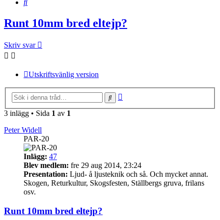
Sök
Runt 10mm bred eltejp?
Skriv svar
Utskriftsvänlig version
Avancerad
Sök
sökning
3 inlägg • Sida
1
av
1
Peter Widell
PAR-20
Inlägg:
47
Blev medlem:
fre 29 aug 2014, 23:24
Presentation:
Ljud- å ljusteknik och så. Och mycket annat.
Skogen, Returkultur, Skogsfesten, Ställbergs gruva, frilans
osv.
Runt 10mm bred eltejp?