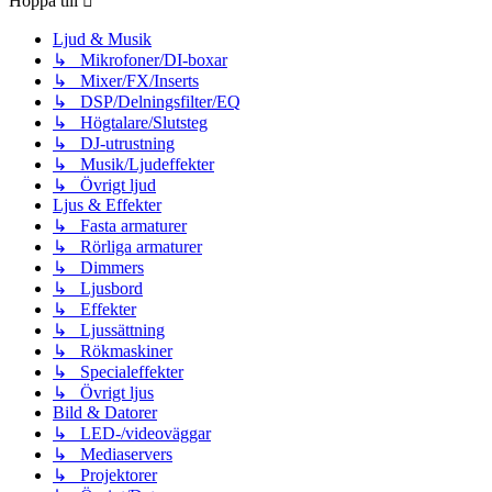
Hoppa till
Ljud & Musik
↳ Mikrofoner/DI-boxar
↳ Mixer/FX/Inserts
↳ DSP/Delningsfilter/EQ
↳ Högtalare/Slutsteg
↳ DJ-utrustning
↳ Musik/Ljudeffekter
↳ Övrigt ljud
Ljus & Effekter
↳ Fasta armaturer
↳ Rörliga armaturer
↳ Dimmers
↳ Ljusbord
↳ Effekter
↳ Ljussättning
↳ Rökmaskiner
↳ Specialeffekter
↳ Övrigt ljus
Bild & Datorer
↳ LED-/videoväggar
↳ Mediaservers
↳ Projektorer