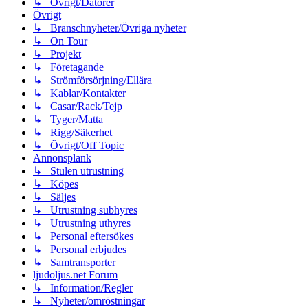
↳ Övrigt/Datorer
Övrigt
↳ Branschnyheter/Övriga nyheter
↳ On Tour
↳ Projekt
↳ Företagande
↳ Strömförsörjning/Ellära
↳ Kablar/Kontakter
↳ Casar/Rack/Tejp
↳ Tyger/Matta
↳ Rigg/Säkerhet
↳ Övrigt/Off Topic
Annonsplank
↳ Stulen utrustning
↳ Köpes
↳ Säljes
↳ Utrustning subhyres
↳ Utrustning uthyres
↳ Personal eftersökes
↳ Personal erbjudes
↳ Samtransporter
ljudoljus.net Forum
↳ Information/Regler
↳ Nyheter/omröstningar