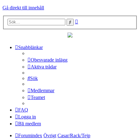
Gå direkt till innehåll
Avancerad
Sök
sökning
Snabblänkar
Obesvarade inlägg
Aktiva trådar
Sök
Medlemmar
Teamet
FAQ
Logga in
Bli medlem
Forumindex
Övrigt
Casar/Rack/Tejp