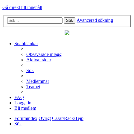
Gå direkt till innehåll
Avancerad sökning
Sök
Snabblänkar
Obesvarade inlägg
Aktiva trådar
Sök
Medlemmar
Teamet
FAQ
Logga in
Bli medlem
Forumindex
Övrigt
Casar/Rack/Tejp
Sök