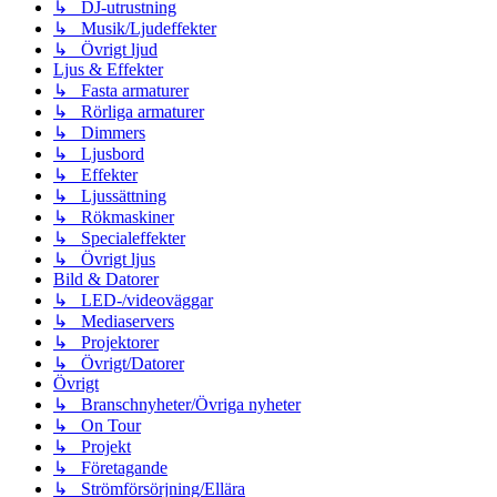
↳ DJ-utrustning
↳ Musik/Ljudeffekter
↳ Övrigt ljud
Ljus & Effekter
↳ Fasta armaturer
↳ Rörliga armaturer
↳ Dimmers
↳ Ljusbord
↳ Effekter
↳ Ljussättning
↳ Rökmaskiner
↳ Specialeffekter
↳ Övrigt ljus
Bild & Datorer
↳ LED-/videoväggar
↳ Mediaservers
↳ Projektorer
↳ Övrigt/Datorer
Övrigt
↳ Branschnyheter/Övriga nyheter
↳ On Tour
↳ Projekt
↳ Företagande
↳ Strömförsörjning/Ellära