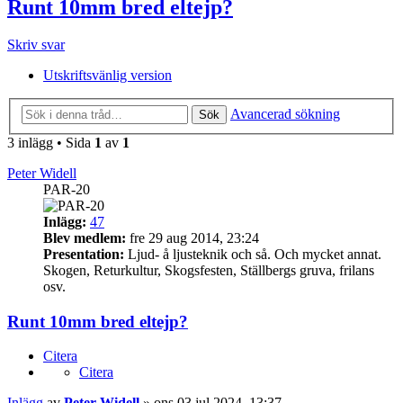
Runt 10mm bred eltejp?
Skriv svar
Utskriftsvänlig version
Avancerad sökning
Sök
3 inlägg • Sida
1
av
1
Peter Widell
PAR-20
Inlägg:
47
Blev medlem:
fre 29 aug 2014, 23:24
Presentation:
Ljud- å ljusteknik och så. Och mycket annat.
Skogen, Returkultur, Skogsfesten, Ställbergs gruva, frilans
osv.
Runt 10mm bred eltejp?
Citera
Citera
Inlägg
av
Peter Widell
»
ons 03 jul 2024, 13:37