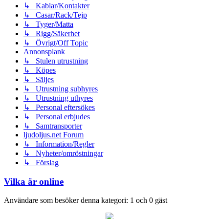
↳ Kablar/Kontakter
↳ Casar/Rack/Tejp
↳ Tyger/Matta
↳ Rigg/Säkerhet
↳ Övrigt/Off Topic
Annonsplank
↳ Stulen utrustning
↳ Köpes
↳ Säljes
↳ Utrustning subhyres
↳ Utrustning uthyres
↳ Personal eftersökes
↳ Personal erbjudes
↳ Samtransporter
ljudoljus.net Forum
↳ Information/Regler
↳ Nyheter/omröstningar
↳ Förslag
Vilka är online
Användare som besöker denna kategori: 1 och 0 gäst