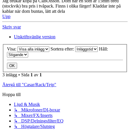
Jag brukar köpa på ClasOlsson. Dom har en som är 15mm bred
(stockvik) bra pris i tvåpack. Finns i olika färger! Kladdar inte på
kablar när dom buntas, lätt att dela
Upp
Skriv svar
Utskriftsvänlig version
Visa:
Sortera efter:
Håll:
3 inlägg • Sida
1
av
1
Återgå till "Casar/Rack/Tejp"
Hoppa till
Ljud & Musik
↳ Mikrofoner/DI-boxar
↳ Mixer/FX/Inserts
↳ DSP/Delningsfilter/EQ
↳ Högtalare/Slutsteg