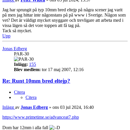
Jag har sprungit på typ 10mm bred eltejp på några scener jag varit
på men jag hittar inte någonstans på på www i Sverige. Någon som
vet? Det är väldigt mycket snyggare och trevligare att arbeta med i
vissa lägen så det vore toppen att få tag på.
Tack så mycket.
Upp
Jonas Edberg
PAR-30
Inlägg:
155
Blev medlem:
tor 17 maj 2007, 12:16
Re: Runt 10mm bred eltejp?
Citera
Citera
Inlägg
av
Jonas Edberg
»
ons 03 jul 2024, 16:40
https://www.primetime.se/advanceat7.php
Dom har 12mm i alla fall