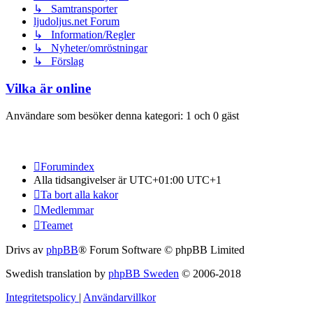
↳ Samtransporter
ljudoljus.net Forum
↳ Information/Regler
↳ Nyheter/omröstningar
↳ Förslag
Vilka är online
Användare som besöker denna kategori: 1 och 0 gäst
Forumindex
Alla tidsangivelser är UTC+01:00 UTC+1
Ta bort alla kakor
Medlemmar
Teamet
Drivs av
phpBB
® Forum Software © phpBB Limited
Swedish translation by
phpBB Sweden
© 2006-2018
Integritetspolicy
|
Användarvillkor