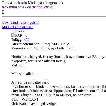
Tack å bock från Micke på taktogtone.dk
maximum bass -
on
all
frequencies
Upp
Michael Christiansen
PAR-46
Inlägg:
402
Blev medlem:
sön 11 maj 2008, 11:12
Presentation:
Nytt firma, nya bullar, fast...
Nuttin' has changed, fast ny firma och nytt namn, nya PAn, nytt
fikapolare, resurs och allmänt trevlig!
Väl mött!!
Men som alltid...
Jag tror på en bättre värld
Inga firmor som bjuder under varandra, kunder som betalar till 
efter bruk och inte askar på slippmats'en, DJ mixrar som alltid ä
första gången. Inga LED's, inga MP3:or, no nonsense...
YES - WE CAN!
Ort:
København - sydsverige