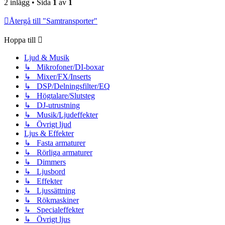
2 inlägg • Sida
1
av
1
Återgå till "Samtransporter"
Hoppa till
Ljud & Musik
↳ Mikrofoner/DI-boxar
↳ Mixer/FX/Inserts
↳ DSP/Delningsfilter/EQ
↳ Högtalare/Slutsteg
↳ DJ-utrustning
↳ Musik/Ljudeffekter
↳ Övrigt ljud
Ljus & Effekter
↳ Fasta armaturer
↳ Rörliga armaturer
↳ Dimmers
↳ Ljusbord
↳ Effekter
↳ Ljussättning
↳ Rökmaskiner
↳ Specialeffekter
↳ Övrigt ljus