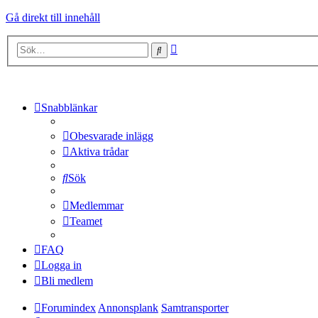
Gå direkt till innehåll
Avancerad
Sök
sökning
Snabblänkar
Obesvarade inlägg
Aktiva trådar
Sök
Medlemmar
Teamet
FAQ
Logga in
Bli medlem
Forumindex
Annonsplank
Samtransporter