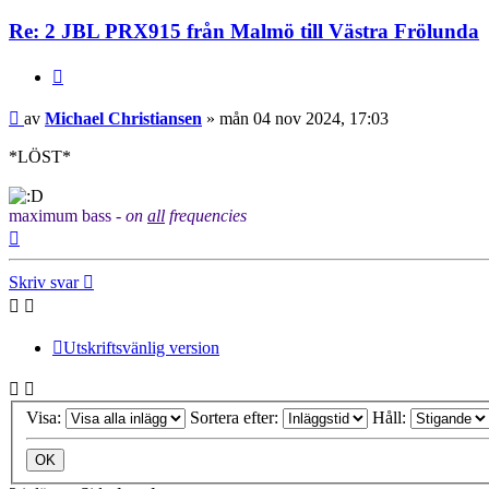
Re: 2 JBL PRX915 från Malmö till Västra Frölunda
Citera
Inlägg
av
Michael Christiansen
»
mån 04 nov 2024, 17:03
*LÖST*
maximum bass -
on
all
frequencies
Upp
Skriv svar
Utskriftsvänlig version
Visa:
Sortera efter:
Håll: