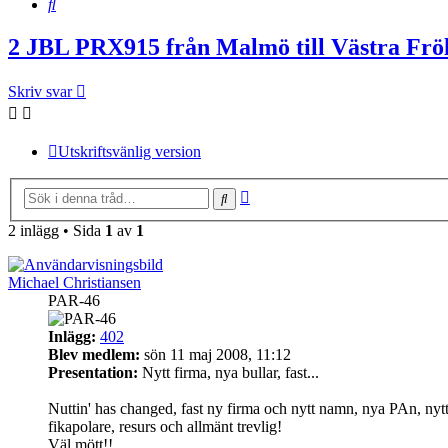
Sök
2 JBL PRX915 från Malmö till Västra Frö
Skriv svar
Utskriftsvänlig version
Avancerad
Sök
sökning
2 inlägg • Sida
1
av
1
Michael Christiansen
PAR-46
Inlägg:
402
Blev medlem:
sön 11 maj 2008, 11:12
Presentation:
Nytt firma, nya bullar, fast...
Nuttin' has changed, fast ny firma och nytt namn, nya PAn, nytt
fikapolare, resurs och allmänt trevlig!
Väl mött!!