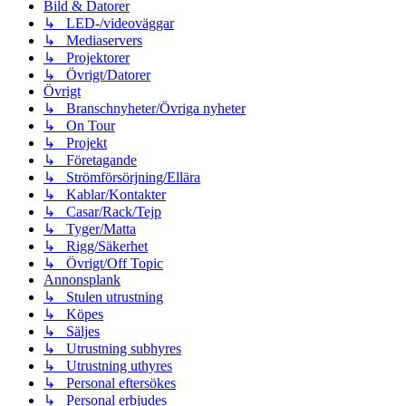
Bild & Datorer
↳ LED-/videoväggar
↳ Mediaservers
↳ Projektorer
↳ Övrigt/Datorer
Övrigt
↳ Branschnyheter/Övriga nyheter
↳ On Tour
↳ Projekt
↳ Företagande
↳ Strömförsörjning/Ellära
↳ Kablar/Kontakter
↳ Casar/Rack/Tejp
↳ Tyger/Matta
↳ Rigg/Säkerhet
↳ Övrigt/Off Topic
Annonsplank
↳ Stulen utrustning
↳ Köpes
↳ Säljes
↳ Utrustning subhyres
↳ Utrustning uthyres
↳ Personal eftersökes
↳ Personal erbjudes