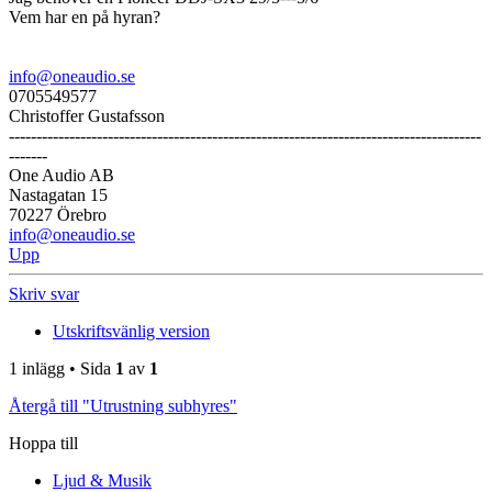
Vem har en på hyran?
info@oneaudio.se
0705549577
Christoffer Gustafsson
--------------------------------------------------------------------------------------
-------
One Audio AB
Nastagatan 15
70227 Örebro
info@oneaudio.se
Upp
Skriv svar
Utskriftsvänlig version
1 inlägg • Sida
1
av
1
Återgå till "Utrustning subhyres"
Hoppa till
Ljud & Musik