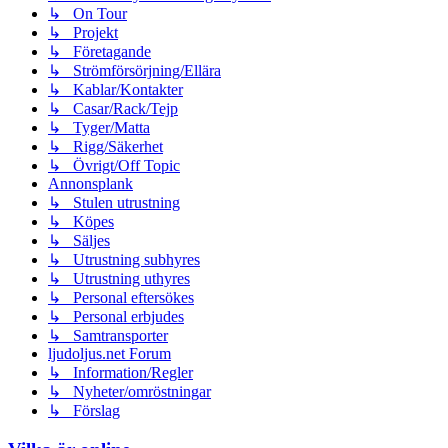
↳ On Tour
↳ Projekt
↳ Företagande
↳ Strömförsörjning/Ellära
↳ Kablar/Kontakter
↳ Casar/Rack/Tejp
↳ Tyger/Matta
↳ Rigg/Säkerhet
↳ Övrigt/Off Topic
Annonsplank
↳ Stulen utrustning
↳ Köpes
↳ Säljes
↳ Utrustning subhyres
↳ Utrustning uthyres
↳ Personal eftersökes
↳ Personal erbjudes
↳ Samtransporter
ljudoljus.net Forum
↳ Information/Regler
↳ Nyheter/omröstningar
↳ Förslag