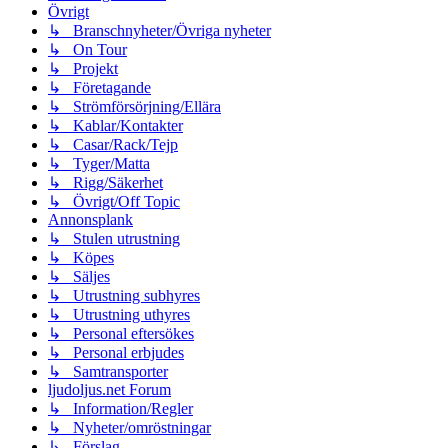
Övrigt
↳ Branschnyheter/Övriga nyheter
↳ On Tour
↳ Projekt
↳ Företagande
↳ Strömförsörjning/Ellära
↳ Kablar/Kontakter
↳ Casar/Rack/Tejp
↳ Tyger/Matta
↳ Rigg/Säkerhet
↳ Övrigt/Off Topic
Annonsplank
↳ Stulen utrustning
↳ Köpes
↳ Säljes
↳ Utrustning subhyres
↳ Utrustning uthyres
↳ Personal eftersökes
↳ Personal erbjudes
↳ Samtransporter
ljudoljus.net Forum
↳ Information/Regler
↳ Nyheter/omröstningar
↳ Förslag