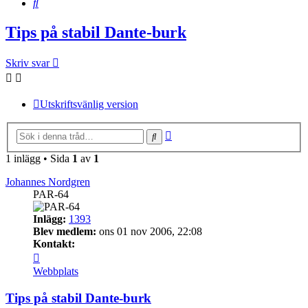
Sök
Tips på stabil Dante-burk
Skriv svar
Utskriftsvänlig version
Avancerad
Sök
sökning
1 inlägg • Sida
1
av
1
Johannes Nordgren
PAR-64
Inlägg:
1393
Blev medlem:
ons 01 nov 2006, 22:08
Kontakt:
Kontakta
Johannes
Webbplats
Nordgren
Tips på stabil Dante-burk