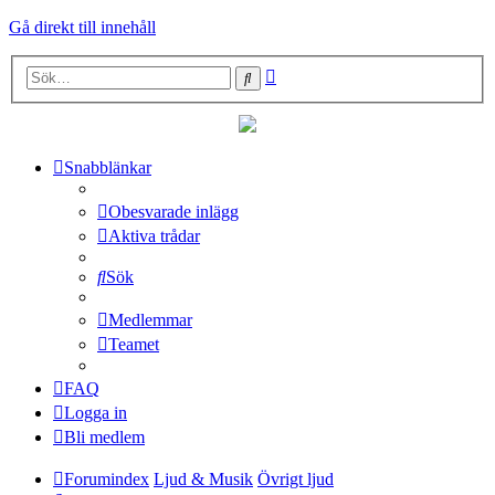
Gå direkt till innehåll
Avancerad
Sök
sökning
Snabblänkar
Obesvarade inlägg
Aktiva trådar
Sök
Medlemmar
Teamet
FAQ
Logga in
Bli medlem
Forumindex
Ljud & Musik
Övrigt ljud