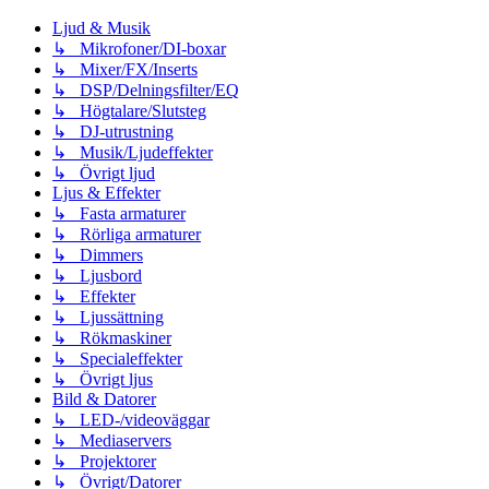
Ljud & Musik
↳ Mikrofoner/DI-boxar
↳ Mixer/FX/Inserts
↳ DSP/Delningsfilter/EQ
↳ Högtalare/Slutsteg
↳ DJ-utrustning
↳ Musik/Ljudeffekter
↳ Övrigt ljud
Ljus & Effekter
↳ Fasta armaturer
↳ Rörliga armaturer
↳ Dimmers
↳ Ljusbord
↳ Effekter
↳ Ljussättning
↳ Rökmaskiner
↳ Specialeffekter
↳ Övrigt ljus
Bild & Datorer
↳ LED-/videoväggar
↳ Mediaservers
↳ Projektorer
↳ Övrigt/Datorer