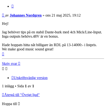
Citera
Inlägg
av
Johannes Nordgren
»
ons 21 maj 2025, 19:12
Hej!
Jag behöver tips på en stabil Dante-burk med 4ch Mick/Line-Input.
Inga outputs behövs.48V är en bonus.
Hade hoppats hitta nåt billigare än RDL på 13-14000:- i listpris.
We make good music sound great!
Upp
Skriv svar
Utskriftsvänlig version
1 inlägg • Sida
1
av
1
Återgå till "Övrigt ljud"
Hoppa till