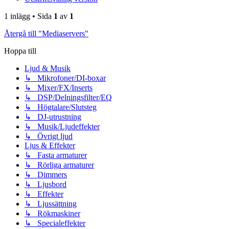
1 inlägg • Sida
1
av
1
Återgå till "Mediaservers"
Hoppa till
Ljud & Musik
↳ Mikrofoner/DI-boxar
↳ Mixer/FX/Inserts
↳ DSP/Delningsfilter/EQ
↳ Högtalare/Slutsteg
↳ DJ-utrustning
↳ Musik/Ljudeffekter
↳ Övrigt ljud
Ljus & Effekter
↳ Fasta armaturer
↳ Rörliga armaturer
↳ Dimmers
↳ Ljusbord
↳ Effekter
↳ Ljussättning
↳ Rökmaskiner
↳ Specialeffekter