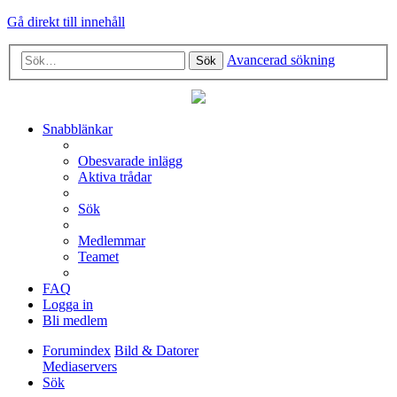
Gå direkt till innehåll
Avancerad sökning
Sök
Snabblänkar
Obesvarade inlägg
Aktiva trådar
Sök
Medlemmar
Teamet
FAQ
Logga in
Bli medlem
Forumindex
Bild & Datorer
Mediaservers
Sök