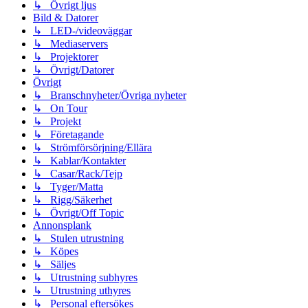
↳ Övrigt ljus
Bild & Datorer
↳ LED-/videoväggar
↳ Mediaservers
↳ Projektorer
↳ Övrigt/Datorer
Övrigt
↳ Branschnyheter/Övriga nyheter
↳ On Tour
↳ Projekt
↳ Företagande
↳ Strömförsörjning/Ellära
↳ Kablar/Kontakter
↳ Casar/Rack/Tejp
↳ Tyger/Matta
↳ Rigg/Säkerhet
↳ Övrigt/Off Topic
Annonsplank
↳ Stulen utrustning
↳ Köpes
↳ Säljes
↳ Utrustning subhyres
↳ Utrustning uthyres
↳ Personal eftersökes