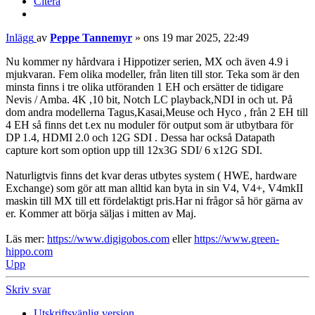
Citera
Inlägg
av
Peppe Tannemyr
»
ons 19 mar 2025, 22:49
Nu kommer ny hårdvara i Hippotizer serien, MX och även 4.9 i
mjukvaran. Fem olika modeller, från liten till stor. Teka som är den
minsta finns i tre olika utföranden 1 EH och ersätter de tidigare
Nevis / Amba. 4K ,10 bit, Notch LC playback,NDI in och ut. På
dom andra modellerna Tagus,Kasai,Meuse och Hyco , från 2 EH till
4 EH så finns det t.ex nu moduler för output som är utbytbara för
DP 1.4, HDMI 2.0 och 12G SDI . Dessa har också Datapath
capture kort som option upp till 12x3G SDI/ 6 x12G SDI.
Naturligtvis finns det kvar deras utbytes system ( HWE, hardware
Exchange) som gör att man alltid kan byta in sin V4, V4+, V4mkII
maskin till MX till ett fördelaktigt pris.Har ni frågor så hör gärna av
er. Kommer att börja säljas i mitten av Maj.
Läs mer:
https://www.digigobos.com
eller
https://www.green-
hippo.com
Upp
Skriv svar
Utskriftsvänlig version