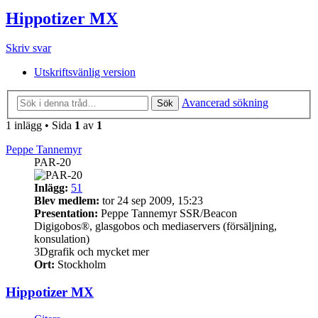
Hippotizer MX
Skriv svar
Utskriftsvänlig version
Avancerad sökning
Sök
1 inlägg • Sida
1
av
1
Peppe Tannemyr
PAR-20
Inlägg:
51
Blev medlem:
tor 24 sep 2009, 15:23
Presentation:
Peppe Tannemyr SSR/Beacon
Digigobos®, glasgobos och mediaservers (försäljning,
konsulation)
3Dgrafik och mycket mer
Ort:
Stockholm
Hippotizer MX