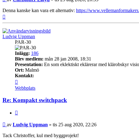
Denna kanske kan vara ett alternativ:
https://www.vellemanformakers.
Upp
Ludvig Uppman
PAR-30
Inlägg:
186
Blev medlem:
mån 28 jan 2008, 18:31
Presentation:
En som eklektiskt eklärerar med klärobskyr visi
Ort:
Malmö
Kontakt:
Kontakta
Ludvig
Webbplats
Uppman
Re: Kompakt switchpack
Citera
Inlägg
av
Ludvig Uppman
»
tis 25 aug 2020, 22:26
Tack Christoffer, kul med byggprojekt!