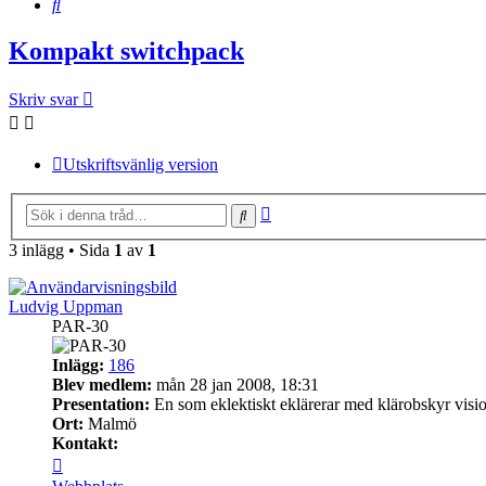
Sök
Kompakt switchpack
Skriv svar
Utskriftsvänlig version
Avancerad
Sök
sökning
3 inlägg • Sida
1
av
1
Ludvig Uppman
PAR-30
Inlägg:
186
Blev medlem:
mån 28 jan 2008, 18:31
Presentation:
En som eklektiskt eklärerar med klärobskyr visi
Ort:
Malmö
Kontakt:
Kontakta
Ludvig