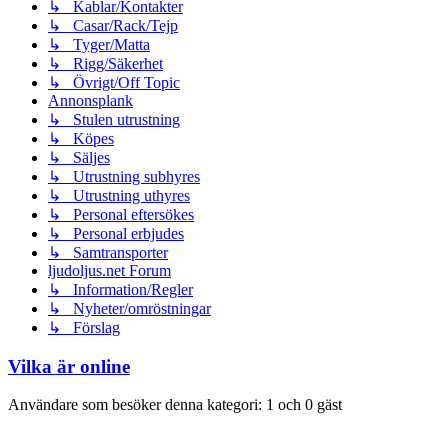
↳ Kablar/Kontakter
↳ Casar/Rack/Tejp
↳ Tyger/Matta
↳ Rigg/Säkerhet
↳ Övrigt/Off Topic
Annonsplank
↳ Stulen utrustning
↳ Köpes
↳ Säljes
↳ Utrustning subhyres
↳ Utrustning uthyres
↳ Personal eftersökes
↳ Personal erbjudes
↳ Samtransporter
ljudoljus.net Forum
↳ Information/Regler
↳ Nyheter/omröstningar
↳ Förslag
Vilka är online
Användare som besöker denna kategori: 1 och 0 gäst