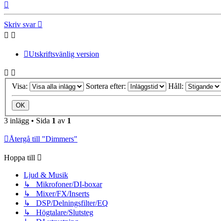
Upp
Skriv svar
Utskriftsvänlig version
Visa:
Sortera efter:
Håll:
3 inlägg • Sida
1
av
1
Återgå till "Dimmers"
Hoppa till
Ljud & Musik
↳ Mikrofoner/DI-boxar
↳ Mixer/FX/Inserts
↳ DSP/Delningsfilter/EQ
↳ Högtalare/Slutsteg