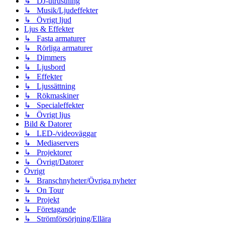
↳ DJ-utrustning
↳ Musik/Ljudeffekter
↳ Övrigt ljud
Ljus & Effekter
↳ Fasta armaturer
↳ Rörliga armaturer
↳ Dimmers
↳ Ljusbord
↳ Effekter
↳ Ljussättning
↳ Rökmaskiner
↳ Specialeffekter
↳ Övrigt ljus
Bild & Datorer
↳ LED-/videoväggar
↳ Mediaservers
↳ Projektorer
↳ Övrigt/Datorer
Övrigt
↳ Branschnyheter/Övriga nyheter
↳ On Tour
↳ Projekt
↳ Företagande
↳ Strömförsörjning/Ellära