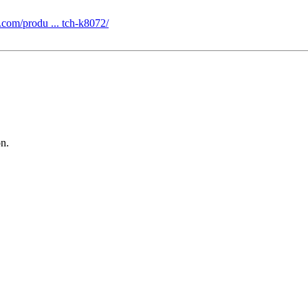
com/produ ... tch-k8072/
on.