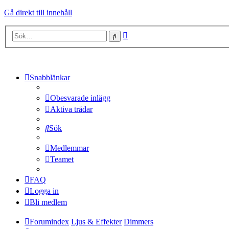
Gå direkt till innehåll
Avancerad
Sök
sökning
Snabblänkar
Obesvarade inlägg
Aktiva trådar
Sök
Medlemmar
Teamet
FAQ
Logga in
Bli medlem
Forumindex
Ljus & Effekter
Dimmers