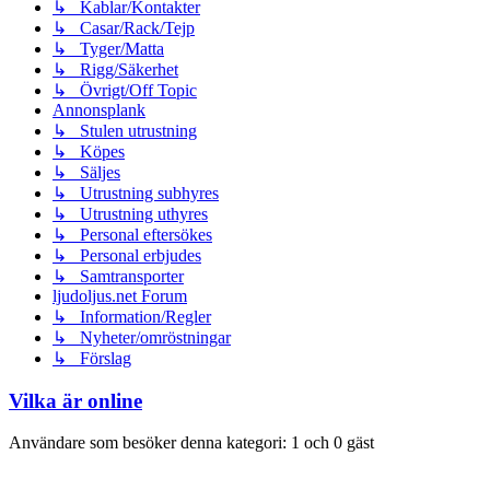
↳ Kablar/Kontakter
↳ Casar/Rack/Tejp
↳ Tyger/Matta
↳ Rigg/Säkerhet
↳ Övrigt/Off Topic
Annonsplank
↳ Stulen utrustning
↳ Köpes
↳ Säljes
↳ Utrustning subhyres
↳ Utrustning uthyres
↳ Personal eftersökes
↳ Personal erbjudes
↳ Samtransporter
ljudoljus.net Forum
↳ Information/Regler
↳ Nyheter/omröstningar
↳ Förslag
Vilka är online
Användare som besöker denna kategori: 1 och 0 gäst