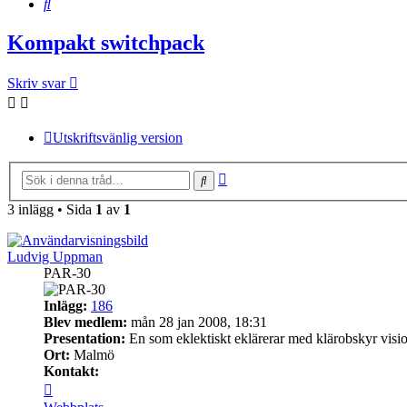
Sök
Kompakt switchpack
Skriv svar
Utskriftsvänlig version
Avancerad
Sök
sökning
3 inlägg • Sida
1
av
1
Ludvig Uppman
PAR-30
Inlägg:
186
Blev medlem:
mån 28 jan 2008, 18:31
Presentation:
En som eklektiskt eklärerar med klärobskyr visi
Ort:
Malmö
Kontakt:
Kontakta
Ludvig