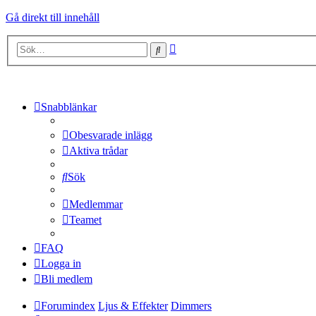
Gå direkt till innehåll
Avancerad
Sök
sökning
Snabblänkar
Obesvarade inlägg
Aktiva trådar
Sök
Medlemmar
Teamet
FAQ
Logga in
Bli medlem
Forumindex
Ljus & Effekter
Dimmers