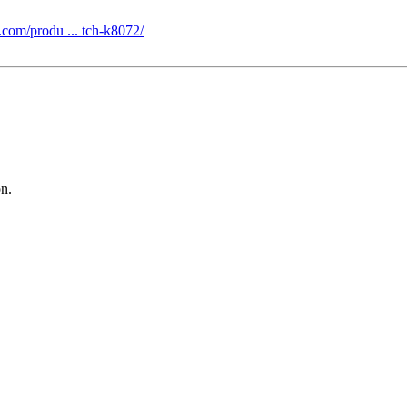
com/produ ... tch-k8072/
on.