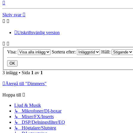
Upp
Skriv svar
Utskriftsvänlig version
Visa:
Sortera efter:
Håll:
3 inlägg • Sida
1
av
1
Återgå till "Dimmers"
Hoppa till
Ljud & Musik
↳ Mikrofoner/DI-boxar
↳ Mixer/FX/Inserts
↳ DSP/Delningsfilter/EQ
↳ Högtalare/Slutsteg