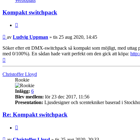
Webbplats
Uppman
Kompakt switchpack
Citera
Inlägg
av
Ludvig Uppman
»
tis 25 aug 2020, 14:45
Söker efter ett DMX-switchpack så kompakt som möjligt, med uttag på b
med 0/100%). En sådan hade varit perfekt om den gick att köpa:
http
Upp
Christoffer Lloyd
Rookie
Inlägg:
6
Blev medlem:
lör 23 dec 2017, 11:56
Presentation:
Ljusdesigner och scentekniker baserad i Stockh
Re: Kompakt switchpack
Citera
Inlägg
av
Christoffer Lloyd
»
tis 25 aug 2020, 20:33