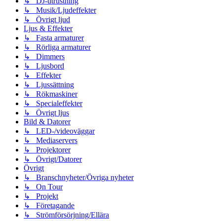
↳ DJ-utrustning
↳ Musik/Ljudeffekter
↳ Övrigt ljud
Ljus & Effekter
↳ Fasta armaturer
↳ Rörliga armaturer
↳ Dimmers
↳ Ljusbord
↳ Effekter
↳ Ljussättning
↳ Rökmaskiner
↳ Specialeffekter
↳ Övrigt ljus
Bild & Datorer
↳ LED-/videoväggar
↳ Mediaservers
↳ Projektorer
↳ Övrigt/Datorer
Övrigt
↳ Branschnyheter/Övriga nyheter
↳ On Tour
↳ Projekt
↳ Företagande
↳ Strömförsörjning/Ellära