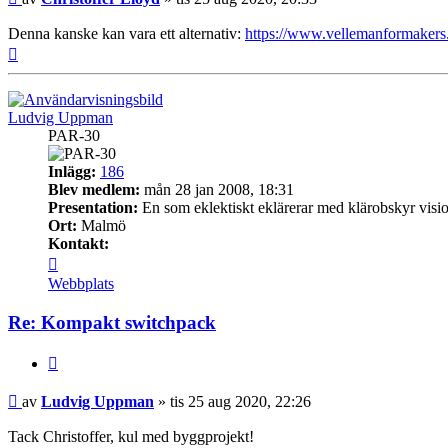
Denna kanske kan vara ett alternativ:
https://www.vellemanformakers.
Upp
Ludvig Uppman
PAR-30
Inlägg:
186
Blev medlem:
mån 28 jan 2008, 18:31
Presentation:
En som eklektiskt eklärerar med klärobskyr visi
Ort:
Malmö
Kontakt:
Kontakta
Ludvig
Webbplats
Uppman
Re: Kompakt switchpack
Citera
Inlägg
av
Ludvig Uppman
»
tis 25 aug 2020, 22:26
Tack Christoffer, kul med byggprojekt!