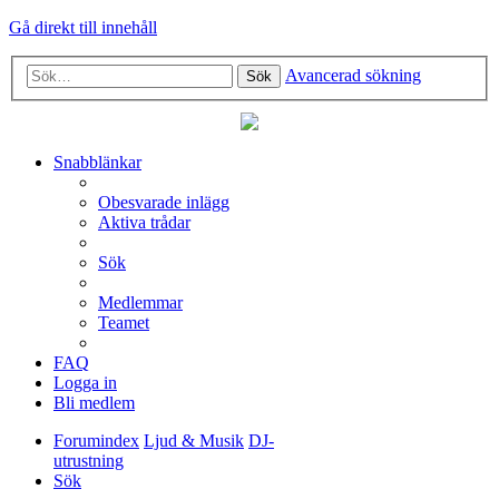
Gå direkt till innehåll
Avancerad sökning
Sök
Snabblänkar
Obesvarade inlägg
Aktiva trådar
Sök
Medlemmar
Teamet
FAQ
Logga in
Bli medlem
Forumindex
Ljud & Musik
DJ-
utrustning
Sök