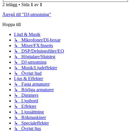
2 inlägg • Sida
1
av
1
Återgå till "DJ-utrustning"
Hoppa till
Ljud & Musik
↳ Mikrofoner/DI-boxar
↳ Mixer/FX/Inserts
↳ DSP/Delningsfilter/EQ
↳ Högtalare/Slutsteg
↳ DJ-utrustning
↳ Musik/Ljudeffekter
↳ Övrigt ljud
Ljus & Effekter
↳ Fasta armaturer
↳ Rörliga armaturer
↳ Dimmers
↳ Ljusbord
↳ Effekter
↳ Ljussättning
↳ Rökmaskiner
↳ Specialeffekter
↳ Övrigt ljus