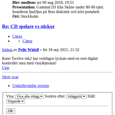
Blev medlem:
tor 09 aug 2018, 19:51
Presentation:
Gammal DJ från Skåne under 80-90 talet.
Installerat ljud/ljus på flera diskotek och kört portabelt.
Ort:
Stockholm
Re: CD spelare vs stickor
Citera
Citera
Inlägg
av
Pelle Widell
»
lör 18 sep 2021, 21:32
Rane Twelve mk2 har verkligen lyckats med en rent digital
kontroller men med vinylkänslan!
Upp
Skriv svar
Utskriftsvänlig version
Visa:
Sortera efter:
Håll: