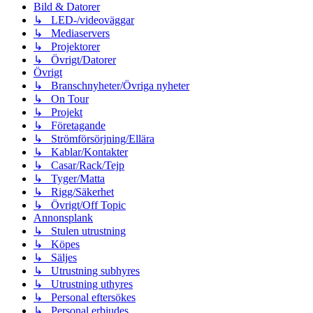
Bild & Datorer
↳ LED-/videoväggar
↳ Mediaservers
↳ Projektorer
↳ Övrigt/Datorer
Övrigt
↳ Branschnyheter/Övriga nyheter
↳ On Tour
↳ Projekt
↳ Företagande
↳ Strömförsörjning/Ellära
↳ Kablar/Kontakter
↳ Casar/Rack/Tejp
↳ Tyger/Matta
↳ Rigg/Säkerhet
↳ Övrigt/Off Topic
Annonsplank
↳ Stulen utrustning
↳ Köpes
↳ Säljes
↳ Utrustning subhyres
↳ Utrustning uthyres
↳ Personal eftersökes
↳ Personal erbjudes