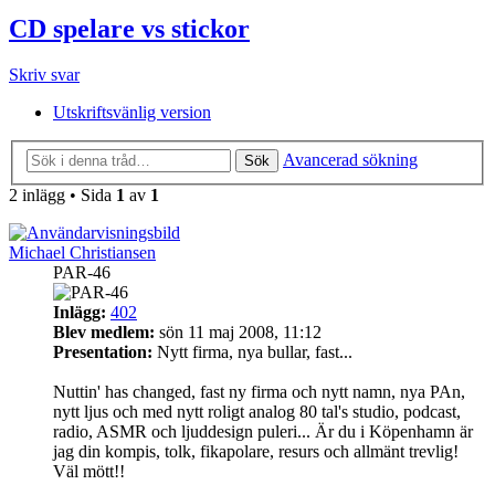
CD spelare vs stickor
Skriv svar
Utskriftsvänlig version
Avancerad sökning
Sök
2 inlägg • Sida
1
av
1
Michael Christiansen
PAR-46
Inlägg:
402
Blev medlem:
sön 11 maj 2008, 11:12
Presentation:
Nytt firma, nya bullar, fast...
Nuttin' has changed, fast ny firma och nytt namn, nya PAn,
nytt ljus och med nytt roligt analog 80 tal's studio, podcast,
radio, ASMR och ljuddesign puleri... Är du i Köpenhamn är
jag din kompis, tolk, fikapolare, resurs och allmänt trevlig!
Väl mött!!