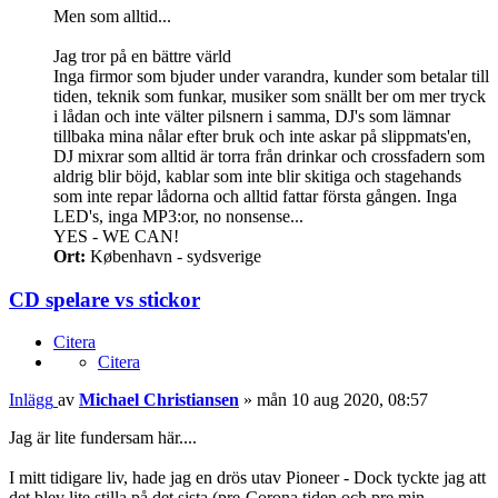
Men som alltid...
Jag tror på en bättre värld
Inga firmor som bjuder under varandra, kunder som betalar till
tiden, teknik som funkar, musiker som snällt ber om mer tryck
i lådan och inte välter pilsnern i samma, DJ's som lämnar
tillbaka mina nålar efter bruk och inte askar på slippmats'en,
DJ mixrar som alltid är torra från drinkar och crossfadern som
aldrig blir böjd, kablar som inte blir skitiga och stagehands
som inte repar lådorna och alltid fattar första gången. Inga
LED's, inga MP3:or, no nonsense...
YES - WE CAN!
Ort:
København - sydsverige
CD spelare vs stickor
Citera
Citera
Inlägg
av
Michael Christiansen
»
mån 10 aug 2020, 08:57
Jag är lite fundersam här....
I mitt tidigare liv, hade jag en drös utav Pioneer - Dock tyckte jag att
det blev lite stilla på det sista (pre-Corona tiden och pre min