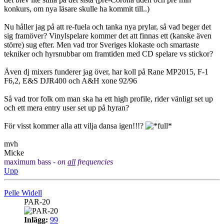
konkurs, om nya läsare skulle ha kommit till..)
Nu håller jag på att re-fuela och tanka nya prylar, så vad beger det
sig framöver? Vinylspelare kommer det att finnas ett (kanske även
större) sug efter. Men vad tror Sveriges klokaste och smartaste
tekniker och hyrsnubbar om framtiden med CD spelare vs stickor?
Även dj mixers funderer jag över, har koll på Rane MP2015, F-1
F6,2, E&S DJR400 och A&H xone 92/96
Så vad tror folk om man ska ha ett high profile, rider vänligt set up
och ett mera entry user set up på hyran?
För visst kommer alla att vilja dansa igen!!!?
mvh
Micke
maximum bass -
on
all
frequencies
Upp
Pelle Widell
PAR-20
Inlägg:
99