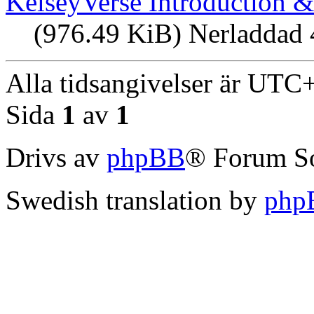
KelseyVerse Introduction &
(976.49 KiB) Nerladdad 
Alla tidsangivelser är UT
Sida
1
av
1
Drivs av
phpBB
® Forum S
Swedish translation by
php