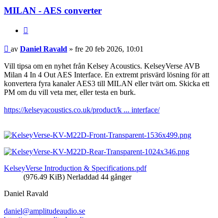
MILAN - AES converter
Citera
Inlägg
av
Daniel Ravald
»
fre 20 feb 2026, 10:01
Vill tipsa om en nyhet från Kelsey Acoustics. KelseyVerse AVB
Milan 4 In 4 Out AES Interface. En extremt prisvärd lösning för att
konvertera fyra kanaler AES3 till MILAN eller tvärt om. Skicka ett
PM om du vill veta mer, eller testa en burk.
https://kelseyacoustics.co.uk/product/k ... interface/
KelseyVerse Introduction & Specifications.pdf
(976.49 KiB) Nerladdad 44 gånger
Daniel Ravald
daniel@amplitudeaudio.se