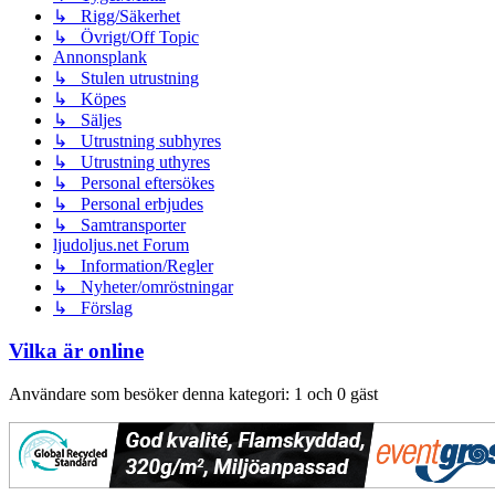
↳ Rigg/Säkerhet
↳ Övrigt/Off Topic
Annonsplank
↳ Stulen utrustning
↳ Köpes
↳ Säljes
↳ Utrustning subhyres
↳ Utrustning uthyres
↳ Personal eftersökes
↳ Personal erbjudes
↳ Samtransporter
ljudoljus.net Forum
↳ Information/Regler
↳ Nyheter/omröstningar
↳ Förslag
Vilka är online
Användare som besöker denna kategori: 1 och 0 gäst