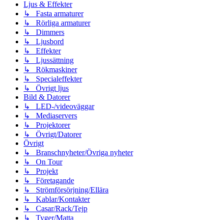
Ljus & Effekter
↳ Fasta armaturer
↳ Rörliga armaturer
↳ Dimmers
↳ Ljusbord
↳ Effekter
↳ Ljussättning
↳ Rökmaskiner
↳ Specialeffekter
↳ Övrigt ljus
Bild & Datorer
↳ LED-/videoväggar
↳ Mediaservers
↳ Projektorer
↳ Övrigt/Datorer
Övrigt
↳ Branschnyheter/Övriga nyheter
↳ On Tour
↳ Projekt
↳ Företagande
↳ Strömförsörjning/Ellära
↳ Kablar/Kontakter
↳ Casar/Rack/Tejp
↳ Tyger/Matta