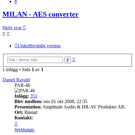
Sök
MILAN - AES converter
Skriv svar
Utskriftsvänlig version
Avancerad
Sök
sökning
1 inlägg • Sida
1
av
1
Daniel Ravald
PAR-46
Inlägg:
351
Blev medlem:
ons 01 okt 2008, 22:35
Presentation:
Amplitude Audio & HR-AV Produkter AB.
Ort:
Båstad
Kontakt:
Kontakta
Daniel
Webbplats
Ravald