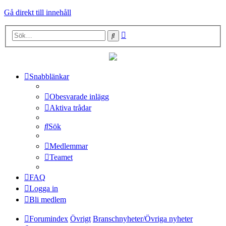
Gå direkt till innehåll
Avancerad
Sök
sökning
Snabblänkar
Obesvarade inlägg
Aktiva trådar
Sök
Medlemmar
Teamet
FAQ
Logga in
Bli medlem
Forumindex
Övrigt
Branschnyheter/Övriga nyheter