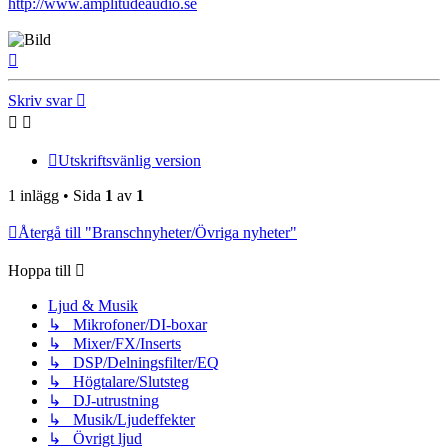
http://www.amplitudeaudio.se
Upp
Skriv svar
Utskriftsvänlig version
1 inlägg • Sida
1
av
1
Återgå till "Branschnyheter/Övriga nyheter"
Hoppa till
Ljud & Musik
↳ Mikrofoner/DI-boxar
↳ Mixer/FX/Inserts
↳ DSP/Delningsfilter/EQ
↳ Högtalare/Slutsteg
↳ DJ-utrustning
↳ Musik/Ljudeffekter
↳ Övrigt ljud