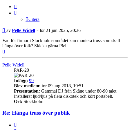
Citera
Citera
Inlägg
av
Pelle Widell
»
lör 21 jun 2025, 20:36
Vad för firmor i Stockholmsområdet kan montera truss som skall
hänga över folk? Skicka gärna PM.
Upp
Pelle Widell
PAR-20
Inlägg:
99
Blev medlem:
tor 09 aug 2018, 19:51
Presentation:
Gammal DJ från Skåne under 80-90 talet.
Installerat ljud/ljus på flera diskotek och kört portabelt.
Ort:
Stockholm
Re: Hänga truss över publik
Citera