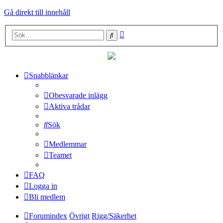
Gå direkt till innehåll
Avancerad
Sök
sökning
Snabblänkar
Obesvarade inlägg
Aktiva trådar
Sök
Medlemmar
Teamet
FAQ
Logga in
Bli medlem
Forumindex
Övrigt
Rigg/Säkerhet