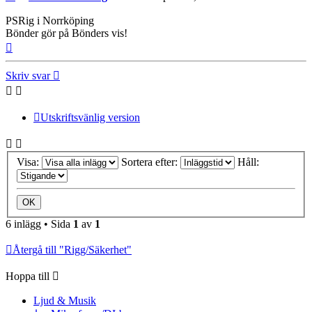
PSRig i Norrköping
Bönder gör på Bönders vis!
Upp
Skriv svar
Utskriftsvänlig version
Visa:
Sortera efter:
Håll:
6 inlägg • Sida
1
av
1
Återgå till "Rigg/Säkerhet"
Hoppa till
Ljud & Musik