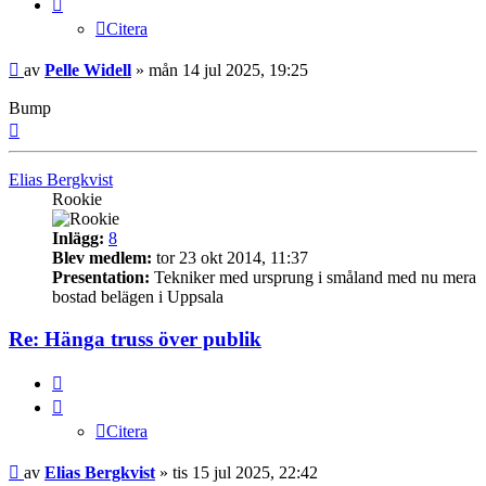
Citera
Inlägg
av
Pelle Widell
»
mån 14 jul 2025, 19:25
Bump
Upp
Elias Bergkvist
Rookie
Inlägg:
8
Blev medlem:
tor 23 okt 2014, 11:37
Presentation:
Tekniker med ursprung i småland med nu mera
bostad belägen i Uppsala
Re: Hänga truss över publik
Citera
Citera
Inlägg
av
Elias Bergkvist
»
tis 15 jul 2025, 22:42