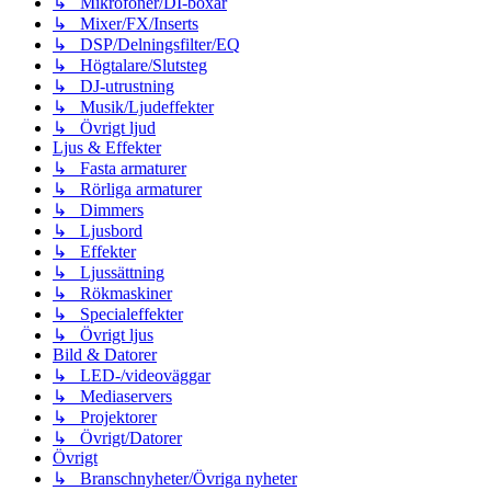
↳ Mikrofoner/DI-boxar
↳ Mixer/FX/Inserts
↳ DSP/Delningsfilter/EQ
↳ Högtalare/Slutsteg
↳ DJ-utrustning
↳ Musik/Ljudeffekter
↳ Övrigt ljud
Ljus & Effekter
↳ Fasta armaturer
↳ Rörliga armaturer
↳ Dimmers
↳ Ljusbord
↳ Effekter
↳ Ljussättning
↳ Rökmaskiner
↳ Specialeffekter
↳ Övrigt ljus
Bild & Datorer
↳ LED-/videoväggar
↳ Mediaservers
↳ Projektorer
↳ Övrigt/Datorer
Övrigt
↳ Branschnyheter/Övriga nyheter