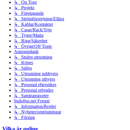
↳ On Tour
↳ Projekt
↳ Företagande
↳ Strömförsörjning/Ellära
↳ Kablar/Kontakter
↳ Casar/Rack/Tejp
↳ Tyger/Matta
↳ Rigg/Säkerhet
↳ Övrigt/Off Topic
Annonsplank
↳ Stulen utrustning
↳ Köpes
↳ Säljes
↳ Utrustning subhyres
↳ Utrustning uthyres
↳ Personal eftersökes
↳ Personal erbjudes
↳ Samtransporter
ljudoljus.net Forum
↳ Information/Regler
↳ Nyheter/omröstningar
↳ Förslag
Vilka är online