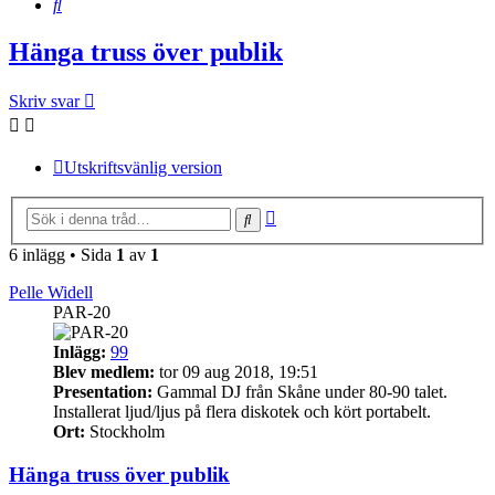
Sök
Hänga truss över publik
Skriv svar
Utskriftsvänlig version
Avancerad
Sök
sökning
6 inlägg • Sida
1
av
1
Pelle Widell
PAR-20
Inlägg:
99
Blev medlem:
tor 09 aug 2018, 19:51
Presentation:
Gammal DJ från Skåne under 80-90 talet.
Installerat ljud/ljus på flera diskotek och kört portabelt.
Ort:
Stockholm
Hänga truss över publik