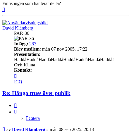
Finns ingen som hanterar detta?
Upp
David Klämberg
PAR-36
Inlägg:
287
Blev medlem:
mån 07 nov 2005, 17:22
Presentation:
HaddåHaddåHaddåHaddåHaddåHaddåHaddåHaddå!
Ort:
Kinna
Kontakt:
Kontakta
David
ICQ
Klämberg
Re: Hänga truss över publik
Citera
Citera
Inlägg
av
David Klämberg
»
mån 08 sep 2025, 20:13