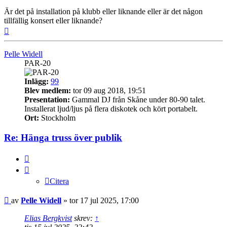
Är det på installation på klubb eller liknande eller är det någon
tillfällig konsert eller liknande?
Upp
Pelle Widell
PAR-20
Inlägg:
99
Blev medlem:
tor 09 aug 2018, 19:51
Presentation:
Gammal DJ från Skåne under 80-90 talet.
Installerat ljud/ljus på flera diskotek och kört portabelt.
Ort:
Stockholm
Re: Hänga truss över publik
Citera
Citera
Inlägg
av
Pelle Widell
»
tor 17 jul 2025, 17:00
Elias Bergkvist
skrev:
↑