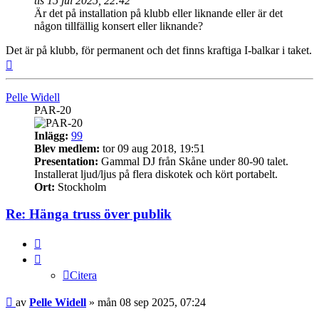
tis 15 jul 2025, 22:42
Är det på installation på klubb eller liknande eller är det
någon tillfällig konsert eller liknande?
Det är på klubb, för permanent och det finns kraftiga I-balkar i taket.
Upp
Pelle Widell
PAR-20
Inlägg:
99
Blev medlem:
tor 09 aug 2018, 19:51
Presentation:
Gammal DJ från Skåne under 80-90 talet.
Installerat ljud/ljus på flera diskotek och kört portabelt.
Ort:
Stockholm
Re: Hänga truss över publik
Citera
Citera
Inlägg
av
Pelle Widell
»
mån 08 sep 2025, 07:24