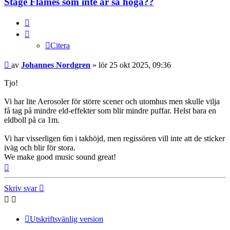
Stage Flames som inte är så höga??
Citera
Citera
Inlägg
av
Johannes Nordgren
»
lör 25 okt 2025, 09:36
Tjo!
Vi har lite Aerosoler för större scener och utomhus men skulle vilja
få tag på mindre eld-effekter som blir mindre puffar. Helst bara en
eldboll på ca 1m.
Vi har visserligen 6m i takhöjd, men regissören vill inte att de sticker
iväg och blir för stora.
We make good music sound great!
Upp
Skriv svar
Utskriftsvänlig version