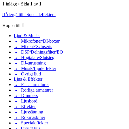
1 inlägg • Sida
1
av
1
Återgå till "Specialeffekter"
Hoppa till
Ljud & Musik
↳ Mikrofoner/DI-boxar
↳ Mixer/FX/Inserts
↳ DSP/Delningsfilter/EQ
↳ Högtalare/Slutsteg
↳ DJ-utrustning
↳ Musik/Ljudeffekter
↳ Övrigt ljud
Ljus & Effekter
↳ Fasta armaturer
↳ Rörliga armaturer
↳ Dimmers
↳ Ljusbord
↳ Effekter
↳ Ljussättning
↳ Rökmaskiner
↳ Specialeffekter
↳ Övrigt ljus