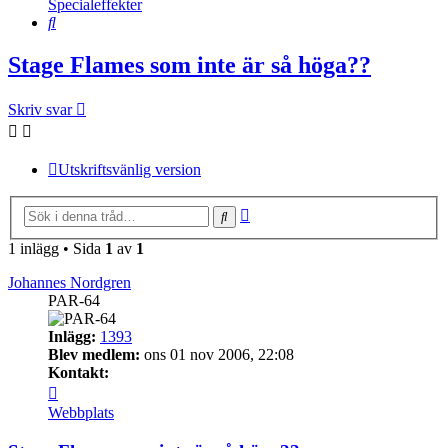
Specialeffekter
Sök
Stage Flames som inte är så höga??
Skriv svar
Utskriftsvänlig version
Avancerad
Sök
sökning
1 inlägg • Sida
1
av
1
Johannes Nordgren
PAR-64
Inlägg:
1393
Blev medlem:
ons 01 nov 2006, 22:08
Kontakt:
Kontakta
Johannes
Webbplats
Nordgren