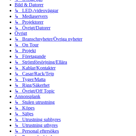
Bild & Datorer
↳ LED-/videoväggar
↳ Mediaservers
↳ Projektorer
↳ Övrigt/Datorer
Övrigt
↳ Branschnyheter/Övriga nyheter
↳ On Tour
↳ Projekt
↳ Företagande
↳ Strömförsörjning/Ellära
↳ Kablar/Kontakter
↳ Casar/Rack/Tejp
↳ Tyger/Matta
↳ Rigg/Säkerhet
↳ Övrigt/Off Topic
Annonsplank
↳ Stulen utrustning
↳ Köpes
↳ Säljes
↳ Utrustning subhyres
↳ Utrustning uthyres
↳ Personal eftersökes