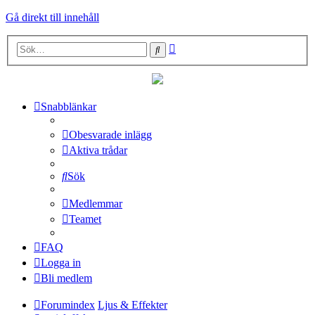
Gå direkt till innehåll
Avancerad
Sök
sökning
Snabblänkar
Obesvarade inlägg
Aktiva trådar
Sök
Medlemmar
Teamet
FAQ
Logga in
Bli medlem
Forumindex
Ljus & Effekter