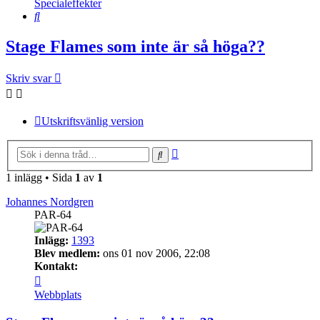
Specialeffekter
Sök
Stage Flames som inte är så höga??
Skriv svar
Utskriftsvänlig version
Avancerad
Sök
sökning
1 inlägg • Sida
1
av
1
Johannes Nordgren
PAR-64
Inlägg:
1393
Blev medlem:
ons 01 nov 2006, 22:08
Kontakt:
Kontakta
Johannes
Webbplats
Nordgren