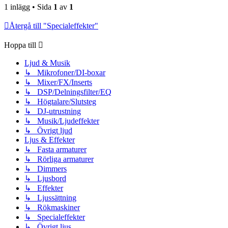
1 inlägg • Sida
1
av
1
Återgå till "Specialeffekter"
Hoppa till
Ljud & Musik
↳ Mikrofoner/DI-boxar
↳ Mixer/FX/Inserts
↳ DSP/Delningsfilter/EQ
↳ Högtalare/Slutsteg
↳ DJ-utrustning
↳ Musik/Ljudeffekter
↳ Övrigt ljud
Ljus & Effekter
↳ Fasta armaturer
↳ Rörliga armaturer
↳ Dimmers
↳ Ljusbord
↳ Effekter
↳ Ljussättning
↳ Rökmaskiner
↳ Specialeffekter
↳ Övrigt ljus