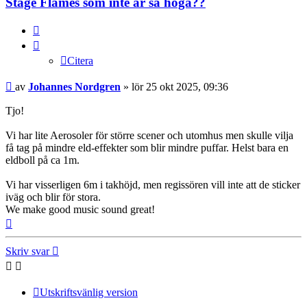
Stage Flames som inte är så höga??
Citera
Citera
Inlägg
av
Johannes Nordgren
»
lör 25 okt 2025, 09:36
Tjo!
Vi har lite Aerosoler för större scener och utomhus men skulle vilja
få tag på mindre eld-effekter som blir mindre puffar. Helst bara en
eldboll på ca 1m.
Vi har visserligen 6m i takhöjd, men regissören vill inte att de sticker
iväg och blir för stora.
We make good music sound great!
Upp
Skriv svar
Utskriftsvänlig version