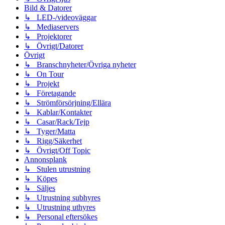
Bild & Datorer
↳ LED-/videoväggar
↳ Mediaservers
↳ Projektorer
↳ Övrigt/Datorer
Övrigt
↳ Branschnyheter/Övriga nyheter
↳ On Tour
↳ Projekt
↳ Företagande
↳ Strömförsörjning/Ellära
↳ Kablar/Kontakter
↳ Casar/Rack/Tejp
↳ Tyger/Matta
↳ Rigg/Säkerhet
↳ Övrigt/Off Topic
Annonsplank
↳ Stulen utrustning
↳ Köpes
↳ Säljes
↳ Utrustning subhyres
↳ Utrustning uthyres
↳ Personal eftersökes