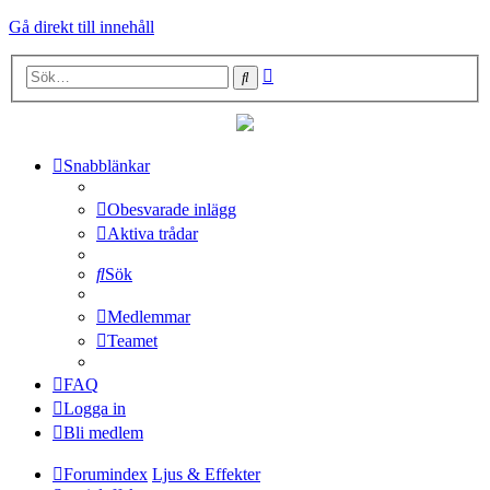
Gå direkt till innehåll
Avancerad
Sök
sökning
Snabblänkar
Obesvarade inlägg
Aktiva trådar
Sök
Medlemmar
Teamet
FAQ
Logga in
Bli medlem
Forumindex
Ljus & Effekter