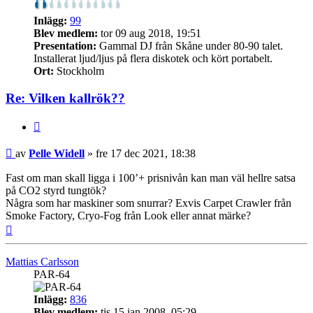
Inlägg:
99
Blev medlem:
tor 09 aug 2018, 19:51
Presentation:
Gammal DJ från Skåne under 80-90 talet.
Installerat ljud/ljus på flera diskotek och kört portabelt.
Ort:
Stockholm
Re: Vilken kallrök??
Citera
Inlägg
av
Pelle Widell
»
fre 17 dec 2021, 18:38
Fast om man skall ligga i 100’+ prisnivån kan man väl hellre satsa
på CO2 styrd tungtök?
Några som har maskiner som snurrar? Exvis Carpet Crawler från
Smoke Factory, Cryo-Fog från Look eller annat märke?
Upp
Mattias Carlsson
PAR-64
Inlägg:
836
Blev medlem:
tis 15 jan 2008, 05:29