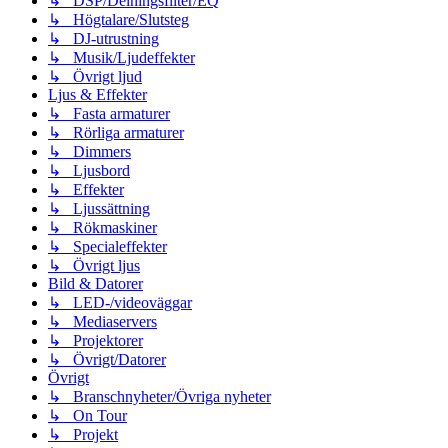
↳ DSP/Delningsfilter/EQ
↳ Högtalare/Slutsteg
↳ DJ-utrustning
↳ Musik/Ljudeffekter
↳ Övrigt ljud
Ljus & Effekter
↳ Fasta armaturer
↳ Rörliga armaturer
↳ Dimmers
↳ Ljusbord
↳ Effekter
↳ Ljussättning
↳ Rökmaskiner
↳ Specialeffekter
↳ Övrigt ljus
Bild & Datorer
↳ LED-/videoväggar
↳ Mediaservers
↳ Projektorer
↳ Övrigt/Datorer
Övrigt
↳ Branschnyheter/Övriga nyheter
↳ On Tour
↳ Projekt