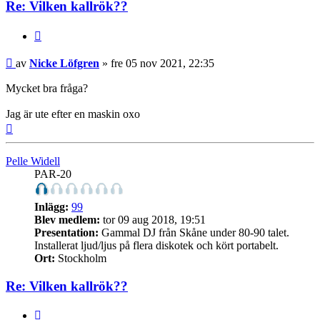
Re: Vilken kallrök??
Citera
Inlägg
av
Nicke Löfgren
»
fre 05 nov 2021, 22:35
Mycket bra fråga?
Jag är ute efter en maskin oxo
Upp
Pelle Widell
PAR-20
Inlägg:
99
Blev medlem:
tor 09 aug 2018, 19:51
Presentation:
Gammal DJ från Skåne under 80-90 talet.
Installerat ljud/ljus på flera diskotek och kört portabelt.
Ort:
Stockholm
Re: Vilken kallrök??
Citera