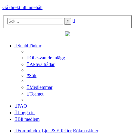
Gå direkt till innehåll
Avancerad
Sök
sökning
Snabblänkar
Obesvarade inlägg
Aktiva trådar
Sök
Medlemmar
Teamet
FAQ
Logga in
Bli medlem
Forumindex
Ljus & Effekter
Rökmaskiner