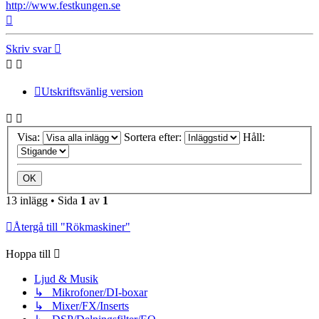
http://www.festkungen.se
Upp
Skriv svar
Utskriftsvänlig version
Visa:
Sortera efter:
Håll:
13 inlägg • Sida
1
av
1
Återgå till "Rökmaskiner"
Hoppa till
Ljud & Musik
↳ Mikrofoner/DI-boxar
↳ Mixer/FX/Inserts