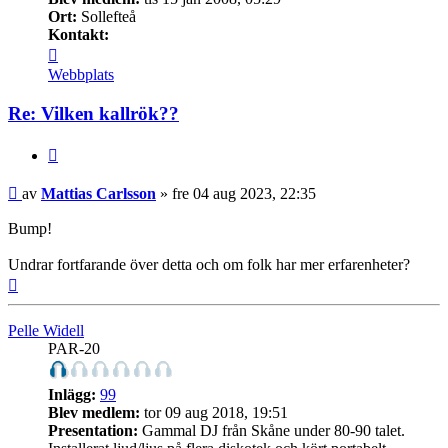
Ort:
Sollefteå
Kontakt:
Kontakta
Mattias
Webbplats
Carlsson
Re: Vilken kallrök??
Citera
Inlägg
av
Mattias Carlsson
»
fre 04 aug 2023, 22:35
Bump!
Undrar fortfarande över detta och om folk har mer erfarenheter?
Upp
Pelle Widell
PAR-20
Inlägg:
99
Blev medlem:
tor 09 aug 2018, 19:51
Presentation:
Gammal DJ från Skåne under 80-90 talet.