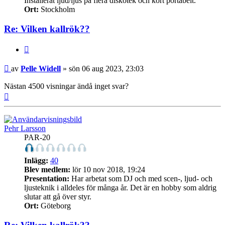
Installerat ljud/ljus på flera diskotek och kört portabelt.
Ort:
Stockholm
Re: Vilken kallrök??
Citera
Inlägg
av
Pelle Widell
»
sön 06 aug 2023, 23:03
Nästan 4500 visningar ändå inget svar?
Upp
Pehr Larsson
PAR-20
Inlägg:
40
Blev medlem:
lör 10 nov 2018, 19:24
Presentation:
Har arbetat som DJ och med scen-, ljud- och
ljusteknik i alldeles för många år. Det är en hobby som aldrig
slutar att gå över styr.
Ort:
Göteborg