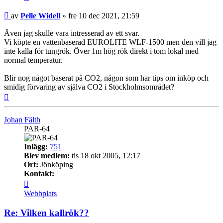
Inlägg
av
Pelle Widell
»
fre 10 dec 2021, 21:59
Även jag skulle vara intresserad av ett svar.
Vi köpte en vattenbaserad EUROLITE WLF-1500 men den vill jag
inte kalla för tungrök. Över 1m hög rök direkt i tom lokal med
normal temperatur.
Blir nog något baserat på CO2, någon som har tips om inköp och
smidig förvaring av själva CO2 i Stockholmsområdet?
Upp
Johan Fälth
PAR-64
Inlägg:
751
Blev medlem:
tis 18 okt 2005, 12:17
Ort:
Jönköping
Kontakt:
Kontakta
Johan
Webbplats
Fälth
Re: Vilken kallrök??