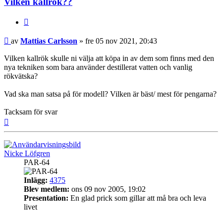
Vilken kallrök??
Citera
Inlägg
av
Mattias Carlsson
»
fre 05 nov 2021, 20:43
Vilken kallrök skulle ni välja att köpa in av dem som finns med den
nya tekniken som bara använder destillerat vatten och vanlig
rökvätska?
Vad ska man satsa på för modell? Vilken är bäst/ mest för pengarna?
Tacksam för svar
Upp
Nicke Löfgren
PAR-64
Inlägg:
4375
Blev medlem:
ons 09 nov 2005, 19:02
Presentation:
En glad prick som gillar att må bra och leva
livet