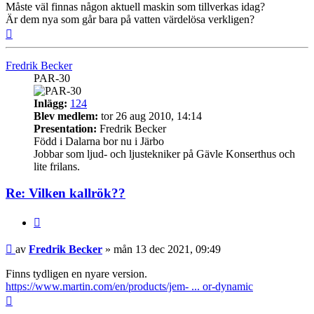
Måste väl finnas någon aktuell maskin som tillverkas idag?
Är dem nya som går bara på vatten värdelösa verkligen?
Upp
Fredrik Becker
PAR-30
Inlägg:
124
Blev medlem:
tor 26 aug 2010, 14:14
Presentation:
Fredrik Becker
Född i Dalarna bor nu i Järbo
Jobbar som ljud- och ljustekniker på Gävle Konserthus och
lite frilans.
Re: Vilken kallrök??
Citera
Inlägg
av
Fredrik Becker
»
mån 13 dec 2021, 09:49
Finns tydligen en nyare version.
https://www.martin.com/en/products/jem- ... or-dynamic
Upp