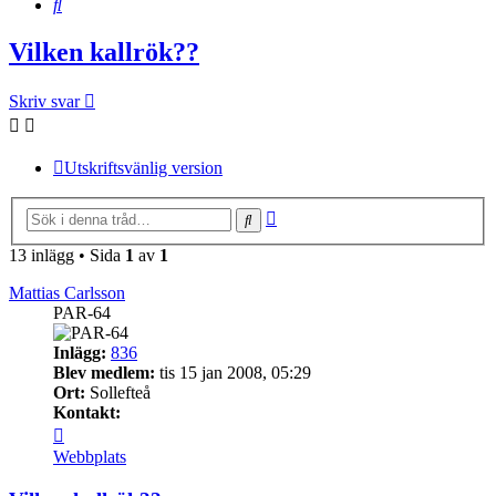
Sök
Vilken kallrök??
Skriv svar
Utskriftsvänlig version
Avancerad
Sök
sökning
13 inlägg • Sida
1
av
1
Mattias Carlsson
PAR-64
Inlägg:
836
Blev medlem:
tis 15 jan 2008, 05:29
Ort:
Sollefteå
Kontakt:
Kontakta
Mattias
Webbplats
Carlsson