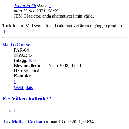
Johan Fälth
skrev:
↑
mån 13 dec 2021, 08:09
JEM Glaciator, enda alternativet i min värld.
Tack Johan! Vad synd att enda alternativet är en utgången produkt.
Upp
Mattias Carlsson
PAR-64
Inlägg:
836
Blev medlem:
tis 15 jan 2008, 05:29
Ort:
Sollefteå
Kontakt:
Kontakta
Mattias
Webbplats
Carlsson
Re: Vilken kallrök??
Citera
Inlägg
av
Mattias Carlsson
»
mån 13 dec 2021, 08:34