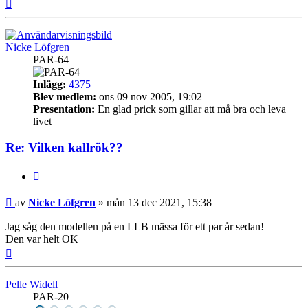
Upp
Nicke Löfgren
PAR-64
Inlägg:
4375
Blev medlem:
ons 09 nov 2005, 19:02
Presentation:
En glad prick som gillar att må bra och leva
livet
Re: Vilken kallrök??
Citera
Inlägg
av
Nicke Löfgren
»
mån 13 dec 2021, 15:38
Jag såg den modellen på en LLB mässa för ett par år sedan!
Den var helt OK
Upp
Pelle Widell
PAR-20