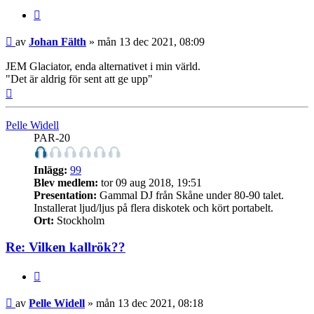
Citera
Inlägg
av
Johan Fälth
»
mån 13 dec 2021, 08:09
JEM Glaciator, enda alternativet i min värld.
"Det är aldrig för sent att ge upp"
Upp
Pelle Widell
PAR-20
Inlägg:
99
Blev medlem:
tor 09 aug 2018, 19:51
Presentation:
Gammal DJ från Skåne under 80-90 talet.
Installerat ljud/ljus på flera diskotek och kört portabelt.
Ort:
Stockholm
Re: Vilken kallrök??
Citera
Inlägg
av
Pelle Widell
»
mån 13 dec 2021, 08:18