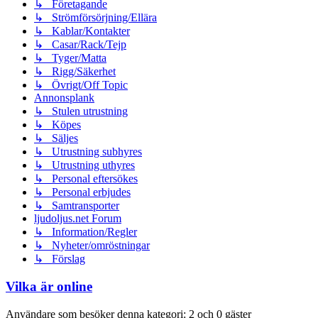
↳ Företagande
↳ Strömförsörjning/Ellära
↳ Kablar/Kontakter
↳ Casar/Rack/Tejp
↳ Tyger/Matta
↳ Rigg/Säkerhet
↳ Övrigt/Off Topic
Annonsplank
↳ Stulen utrustning
↳ Köpes
↳ Säljes
↳ Utrustning subhyres
↳ Utrustning uthyres
↳ Personal eftersökes
↳ Personal erbjudes
↳ Samtransporter
ljudoljus.net Forum
↳ Information/Regler
↳ Nyheter/omröstningar
↳ Förslag
Vilka är online
Användare som besöker denna kategori: 2 och 0 gäster