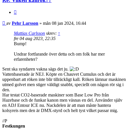
Re: Vilken kallrök??
Citera
Inlägg
av
Pehr Larsson
»
mån 08 jan 2024, 16:44
Mattias Carlsson
skrev:
↑
fre 04 aug 2023, 22:35
Bump!
Undrar fortfarande över detta och om folk har mer
erfarenheter?
Sent ska syndaren vakna sägs det ju.
Vattenbaserade är NEJ. Köpte en Chauvet Cumulus och det är
uppenbart att röken inte blir tillräckligt kall. Röken lämnar maskinen
utmed golvet men stiger väldigt snabbt, speciellt om någon rör sig i
den.
Har testat CO2-baserade maskiner som Base Low Pro från
Hazebase och de funkar kanon men väsnas en del. Använder själv
en ADJ Entour ICE nu. Nackdelen är att man måste hantera
kolsyreis men den är DMX-styrd och helt tyst vilket passar mig.
//P
Festkungen