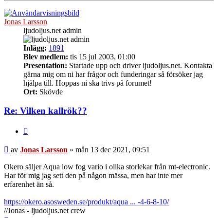
Jonas Larsson
ljudoljus.net admin
Inlägg:
1891
Blev medlem:
tis 15 jul 2003, 01:00
Presentation:
Startade upp och driver ljudoljus.net. Kontakta
gärna mig om ni har frågor och funderingar så försöker jag
hjälpa till. Hoppas ni ska trivs på forumet!
Ort:
Skövde
Re: Vilken kallrök??
Citera
Inlägg
av
Jonas Larsson
»
mån 13 dec 2021, 09:51
Okero säljer Aqua low fog vario i olika storlekar från mt-electronic.
Har för mig jag sett den på någon mässa, men har inte mer
erfarenhet än så.
https://okero.asosweden.se/produkt/aqua ... -4-6-8-10/
//Jonas - ljudoljus.net crew