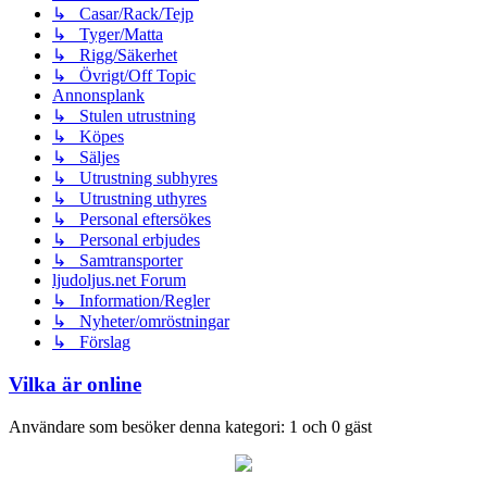
↳ Casar/Rack/Tejp
↳ Tyger/Matta
↳ Rigg/Säkerhet
↳ Övrigt/Off Topic
Annonsplank
↳ Stulen utrustning
↳ Köpes
↳ Säljes
↳ Utrustning subhyres
↳ Utrustning uthyres
↳ Personal eftersökes
↳ Personal erbjudes
↳ Samtransporter
ljudoljus.net Forum
↳ Information/Regler
↳ Nyheter/omröstningar
↳ Förslag
Vilka är online
Användare som besöker denna kategori: 1 och 0 gäst