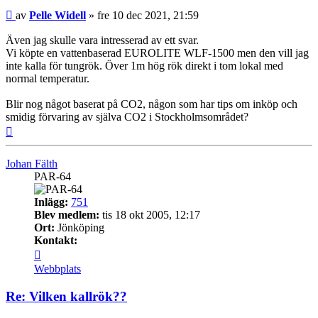
Inlägg
av
Pelle Widell
»
fre 10 dec 2021, 21:59
Även jag skulle vara intresserad av ett svar.
Vi köpte en vattenbaserad EUROLITE WLF-1500 men den vill jag
inte kalla för tungrök. Över 1m hög rök direkt i tom lokal med
normal temperatur.
Blir nog något baserat på CO2, någon som har tips om inköp och
smidig förvaring av själva CO2 i Stockholmsområdet?
Upp
Johan Fälth
PAR-64
Inlägg:
751
Blev medlem:
tis 18 okt 2005, 12:17
Ort:
Jönköping
Kontakt:
Kontakta
Johan
Webbplats
Fälth
Re: Vilken kallrök??