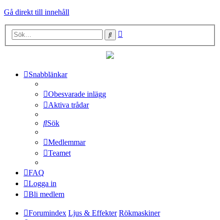
Gå direkt till innehåll
Avancerad
Sök
sökning
Snabblänkar
Obesvarade inlägg
Aktiva trådar
Sök
Medlemmar
Teamet
FAQ
Logga in
Bli medlem
Forumindex
Ljus & Effekter
Rökmaskiner