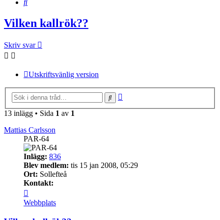
Sök
Vilken kallrök??
Skriv svar
Utskriftsvänlig version
Avancerad
Sök
sökning
13 inlägg • Sida
1
av
1
Mattias Carlsson
PAR-64
Inlägg:
836
Blev medlem:
tis 15 jan 2008, 05:29
Ort:
Sollefteå
Kontakt:
Kontakta
Mattias
Webbplats
Carlsson