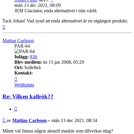
mån 13 dec 2021, 08:09
JEM Glaciator, enda alternativet i min värld.
Tack Johan! Vad synd att enda alternativet är en utgången produkt.
Upp
Mattias Carlsson
PAR-64
Inlägg:
836
Blev medlem:
tis 15 jan 2008, 05:29
Ort:
Sollefteå
Kontakt:
Kontakta
Mattias
Webbplats
Carlsson
Re: Vilken kallrök??
Citera
Inlägg
av
Mattias Carlsson
»
mån 13 dec 2021, 08:34
Måste väl finnas någon aktuell maskin som tillverkas idag?