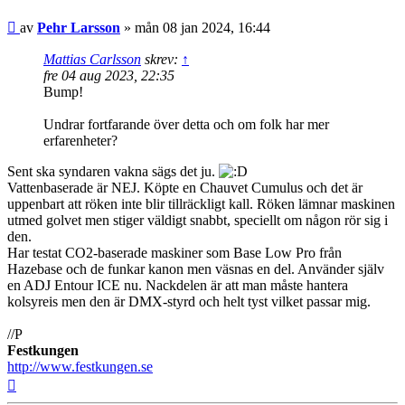
Inlägg
av
Pehr Larsson
»
mån 08 jan 2024, 16:44
Mattias Carlsson
skrev:
↑
fre 04 aug 2023, 22:35
Bump!
Undrar fortfarande över detta och om folk har mer
erfarenheter?
Sent ska syndaren vakna sägs det ju.
Vattenbaserade är NEJ. Köpte en Chauvet Cumulus och det är
uppenbart att röken inte blir tillräckligt kall. Röken lämnar maskinen
utmed golvet men stiger väldigt snabbt, speciellt om någon rör sig i
den.
Har testat CO2-baserade maskiner som Base Low Pro från
Hazebase och de funkar kanon men väsnas en del. Använder själv
en ADJ Entour ICE nu. Nackdelen är att man måste hantera
kolsyreis men den är DMX-styrd och helt tyst vilket passar mig.
//P
Festkungen
http://www.festkungen.se
Upp