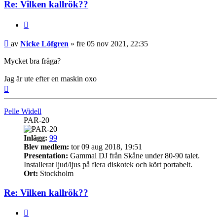
Re: Vilken kallrök??
Citera
Inlägg
av
Nicke Löfgren
»
fre 05 nov 2021, 22:35
Mycket bra fråga?
Jag är ute efter en maskin oxo
Upp
Pelle Widell
PAR-20
Inlägg:
99
Blev medlem:
tor 09 aug 2018, 19:51
Presentation:
Gammal DJ från Skåne under 80-90 talet.
Installerat ljud/ljus på flera diskotek och kört portabelt.
Ort:
Stockholm
Re: Vilken kallrök??
Citera