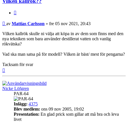
Vilken kallrök??
Citera
Inlägg
av
Mattias Carlsson
»
fre 05 nov 2021, 20:43
Vilken kallrök skulle ni välja att köpa in av dem som finns med den
nya tekniken som bara använder destillerat vatten och vanlig
rökvätska?
Vad ska man satsa på för modell? Vilken är bäst/ mest för pengarna?
Tacksam för svar
Upp
Nicke Löfgren
PAR-64
Inlägg:
4375
Blev medlem:
ons 09 nov 2005, 19:02
Presentation:
En glad prick som gillar att må bra och leva
livet