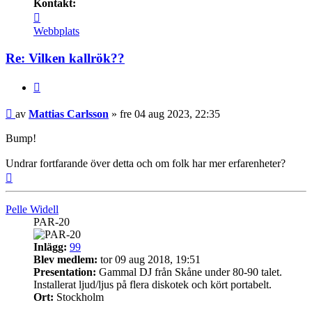
Kontakt:
Kontakta
Mattias
Webbplats
Carlsson
Re: Vilken kallrök??
Citera
Inlägg
av
Mattias Carlsson
»
fre 04 aug 2023, 22:35
Bump!
Undrar fortfarande över detta och om folk har mer erfarenheter?
Upp
Pelle Widell
PAR-20
Inlägg:
99
Blev medlem:
tor 09 aug 2018, 19:51
Presentation:
Gammal DJ från Skåne under 80-90 talet.
Installerat ljud/ljus på flera diskotek och kört portabelt.
Ort:
Stockholm