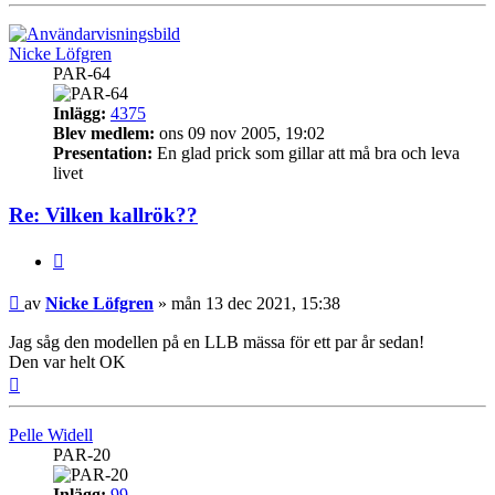
Nicke Löfgren
PAR-64
Inlägg:
4375
Blev medlem:
ons 09 nov 2005, 19:02
Presentation:
En glad prick som gillar att må bra och leva
livet
Re: Vilken kallrök??
Citera
Inlägg
av
Nicke Löfgren
»
mån 13 dec 2021, 15:38
Jag såg den modellen på en LLB mässa för ett par år sedan!
Den var helt OK
Upp
Pelle Widell
PAR-20
Inlägg:
99