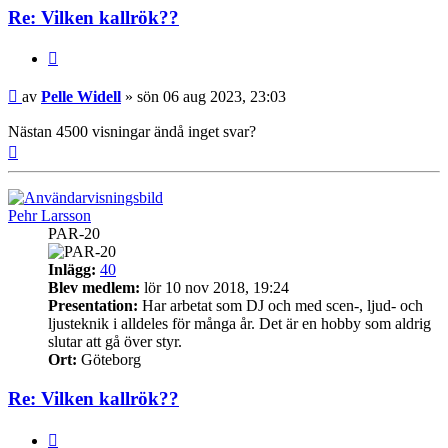
Re: Vilken kallrök??
Citera
Inlägg
av
Pelle Widell
»
sön 06 aug 2023, 23:03
Nästan 4500 visningar ändå inget svar?
Upp
Pehr Larsson
PAR-20
Inlägg:
40
Blev medlem:
lör 10 nov 2018, 19:24
Presentation:
Har arbetat som DJ och med scen-, ljud- och
ljusteknik i alldeles för många år. Det är en hobby som aldrig
slutar att gå över styr.
Ort:
Göteborg
Re: Vilken kallrök??
Citera