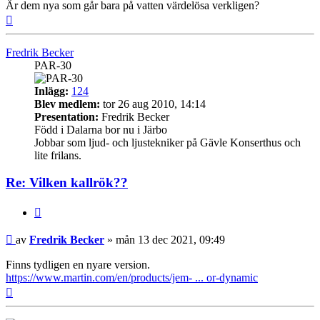
Är dem nya som går bara på vatten värdelösa verkligen?
Upp
Fredrik Becker
PAR-30
Inlägg:
124
Blev medlem:
tor 26 aug 2010, 14:14
Presentation:
Fredrik Becker
Född i Dalarna bor nu i Järbo
Jobbar som ljud- och ljustekniker på Gävle Konserthus och
lite frilans.
Re: Vilken kallrök??
Citera
Inlägg
av
Fredrik Becker
»
mån 13 dec 2021, 09:49
Finns tydligen en nyare version.
https://www.martin.com/en/products/jem- ... or-dynamic
Upp