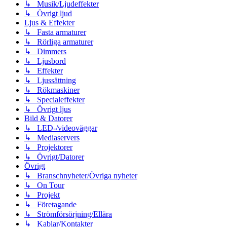
↳ Musik/Ljudeffekter
↳ Övrigt ljud
Ljus & Effekter
↳ Fasta armaturer
↳ Rörliga armaturer
↳ Dimmers
↳ Ljusbord
↳ Effekter
↳ Ljussättning
↳ Rökmaskiner
↳ Specialeffekter
↳ Övrigt ljus
Bild & Datorer
↳ LED-/videoväggar
↳ Mediaservers
↳ Projektorer
↳ Övrigt/Datorer
Övrigt
↳ Branschnyheter/Övriga nyheter
↳ On Tour
↳ Projekt
↳ Företagande
↳ Strömförsörjning/Ellära
↳ Kablar/Kontakter