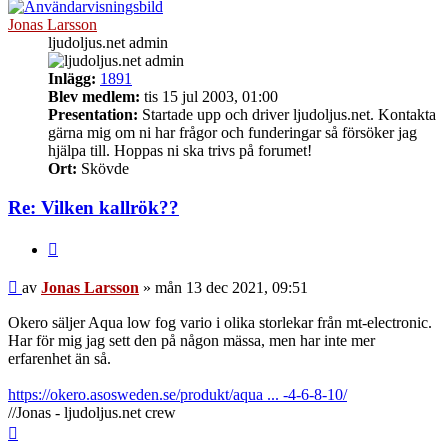
Jonas Larsson
ljudoljus.net admin
Inlägg:
1891
Blev medlem:
tis 15 jul 2003, 01:00
Presentation:
Startade upp och driver ljudoljus.net. Kontakta
gärna mig om ni har frågor och funderingar så försöker jag
hjälpa till. Hoppas ni ska trivs på forumet!
Ort:
Skövde
Re: Vilken kallrök??
Citera
Inlägg
av
Jonas Larsson
»
mån 13 dec 2021, 09:51
Okero säljer Aqua low fog vario i olika storlekar från mt-electronic.
Har för mig jag sett den på någon mässa, men har inte mer
erfarenhet än så.
https://okero.asosweden.se/produkt/aqua ... -4-6-8-10/
//Jonas - ljudoljus.net crew
Upp