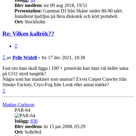
Blev medlem:
tor 09 aug 2018, 19:51
Presentation:
Gammal DJ från Skåne under 80-90 talet.
Installerat ljud/ljus på flera diskotek och kört portabelt.
Ort:
Stockholm
Re: Vilken kallrök??
Citera
Inlägg
av
Pelle Widell
»
fre 17 dec 2021, 18:38
Fast om man skall ligga i 100’+ prisnivån kan man väl hellre satsa
på CO2 styrd tungtök?
Några som har maskiner som snurrar? Exvis Carpet Crawler från
Smoke Factory, Cryo-Fog från Look eller annat märke?
Upp
Mattias Carlsson
PAR-64
Inlägg:
836
Blev medlem:
tis 15 jan 2008, 05:29
Ort:
Sollefteå