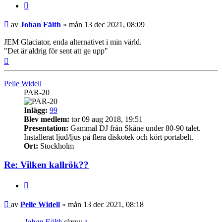
Citera
Inlägg
av
Johan Fälth
»
mån 13 dec 2021, 08:09
JEM Glaciator, enda alternativet i min värld.
"Det är aldrig för sent att ge upp"
Upp
Pelle Widell
PAR-20
Inlägg:
99
Blev medlem:
tor 09 aug 2018, 19:51
Presentation:
Gammal DJ från Skåne under 80-90 talet.
Installerat ljud/ljus på flera diskotek och kört portabelt.
Ort:
Stockholm
Re: Vilken kallrök??
Citera
Inlägg
av
Pelle Widell
»
mån 13 dec 2021, 08:18
Johan Fälth
skrev:
↑