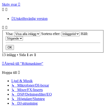
Skriv svar
Utskriftsvänlig version
Visa:
Sortera efter:
Håll:
13 inlägg • Sida
1
av
1
Återgå till "Rökmaskiner"
Hoppa till
Ljud & Musik
↳ Mikrofoner/DI-boxar
↳ Mixer/FX/Inserts
↳ DSP/Delningsfilter/EQ
↳ Högtalare/Slutsteg
↳ DJ-utrustning