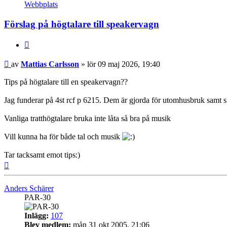
Mattias
Webbplats
Carlsson
Förslag på högtalare till speakervagn
Citera
Inlägg
av
Mattias Carlsson
»
lör 09 maj 2026, 19:40
Tips på högtalare till en speakervagn??
Jag funderar på 4st rcf p 6215. Dem är gjorda för utomhusbruk samt sk
Vanliga tratthögtalare bruka inte låta så bra på musik
Vill kunna ha för både tal och musik
Tar tacksamt emot tips:)
Upp
Anders Schärer
PAR-30
Inlägg:
107
Blev medlem:
mån 31 okt 2005, 21:06