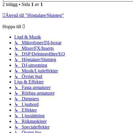
2 inlägg • Sida
1
av
1
Återgå till "Högtalare/Slutsteg"
Hoppa till
Ljud & Musik
↳ Mikrofoner/DI-boxar
↳ Mixer/FX/Inserts
↳ DSP/Delningsfilter/EQ
↳ Högtalare/Slutsteg
↳ DJ-utrustning
↳ Musik/Ljudeffekter
↳ Övrigt ljud
Ljus & Effekter
↳ Fasta armaturer
↳ Rörliga armaturer
↳ Dimmers
↳ Ljusbord
↳ Effekter
↳ Ljussättning
↳ Rökmaskiner
↳ Specialeffekter
↳ Övrigt ljus