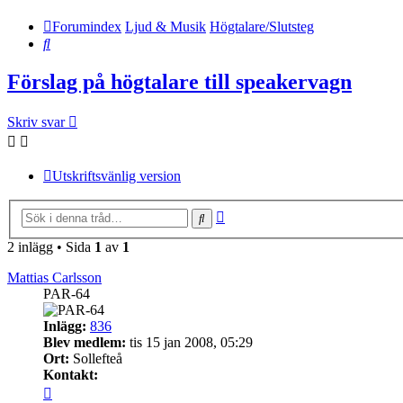
Forumindex
Ljud & Musik
Högtalare/Slutsteg
Sök
Förslag på högtalare till speakervagn
Skriv svar
Utskriftsvänlig version
Avancerad
Sök
sökning
2 inlägg • Sida
1
av
1
Mattias Carlsson
PAR-64
Inlägg:
836
Blev medlem:
tis 15 jan 2008, 05:29
Ort:
Sollefteå
Kontakt:
Kontakta