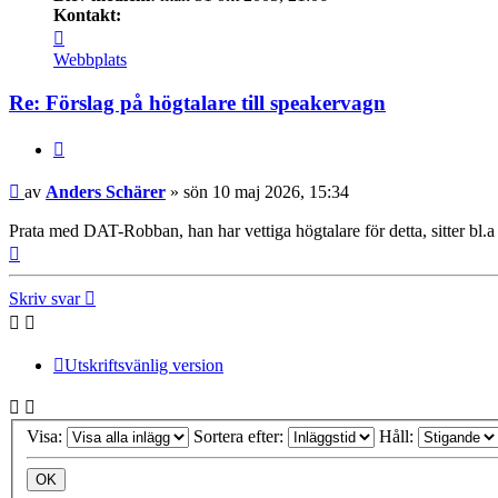
Kontakt:
Kontakta
Anders
Webbplats
Schärer
Re: Förslag på högtalare till speakervagn
Citera
Inlägg
av
Anders Schärer
»
sön 10 maj 2026, 15:34
Prata med DAT-Robban, han har vettiga högtalare för detta, sitter bl
Upp
Skriv svar
Utskriftsvänlig version
Visa:
Sortera efter:
Håll: