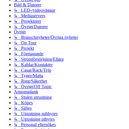
Bild & Datorer
↳ LED-/videoväggar
↳ Mediaservers
↳ Projektorer
↳ Övrigt/Datorer
Övrigt
↳ Branschnyheter/Övriga nyheter
↳ On Tour
↳ Projekt
↳ Företagande
↳ Strömförsörjning/Ellära
↳ Kablar/Kontakter
↳ Casar/Rack/Tejp
↳ Tyger/Matta
↳ Rigg/Säkerhet
↳ Övrigt/Off Topic
Annonsplank
↳ Stulen utrustning
↳ Köpes
↳ Säljes
↳ Utrustning subhyres
↳ Utrustning uthyres
↳ Personal eftersökes