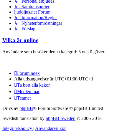
↳ Personal erbjudes
↳ Samtransporter
ljudoljus.net Forum
↳ Information/Regler
↳ Nyheter/omröstningar
↳ Förslag
Vilka är online
Användare som besöker denna kategori: 5 och 0 gäster
Forumindex
Alla tidsangivelser är UTC+01:00 UTC+1
Ta bort alla kakor
Medlemmar
Teamet
Drivs av
phpBB
® Forum Software © phpBB Limited
Swedish translation by
phpBB Sweden
© 2006-2018
Integritetspolicy
|
Användarvillkor