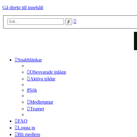
Gå direkt till innehåll
Avancerad
Sök
sökning
Snabblänkar
Obesvarade inlägg
Aktiva trådar
Sök
Medlemmar
Teamet
FAQ
Logga in
Bli medlem