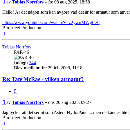
Inlägg
av
Tobias Norrfors
»
fre 08 aug 2025, 18:58
Hello! Är det någon som kan avgöra vad det är för armatur som anvä
https://www.youtube.com/watch?v=z2ywnMWgCzQ
Birdstreet Production
Upp
Tobias Norrfors
PAR-46
Inlägg:
344
Blev medlem:
fre 29 feb 2008, 11:18
Re: Tate McRae - vilken armatur?
Citera
Inlägg
av
Tobias Norrfors
»
ons 20 aug 2025, 09:27
Jag tycker att det ser ut som Astera HydraPanel... men de kändes lite l
Birdstreet Production
Upp