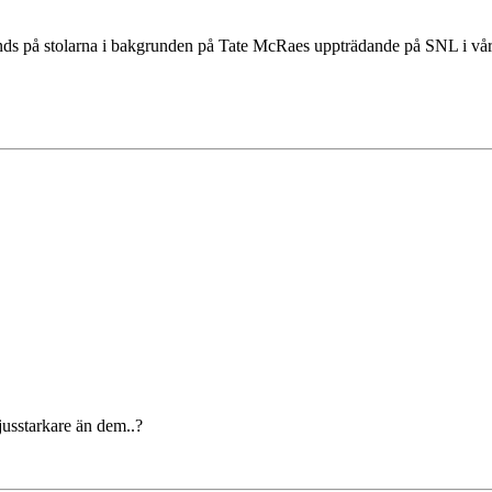
nds på stolarna i bakgrunden på Tate McRaes uppträdande på SNL i vå
jusstarkare än dem..?