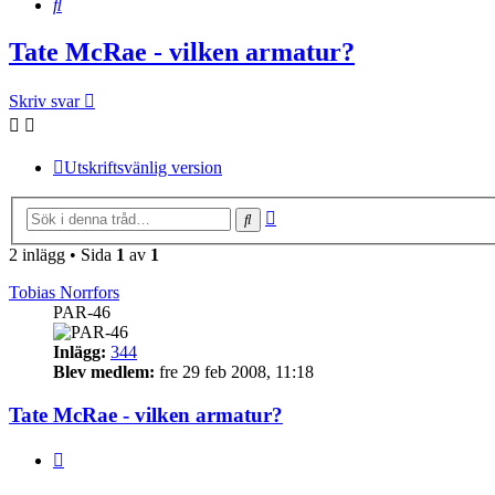
Sök
Tate McRae - vilken armatur?
Skriv svar
Utskriftsvänlig version
Avancerad
Sök
sökning
2 inlägg • Sida
1
av
1
Tobias Norrfors
PAR-46
Inlägg:
344
Blev medlem:
fre 29 feb 2008, 11:18
Tate McRae - vilken armatur?
Citera