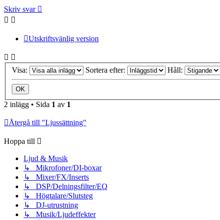
Skriv svar
Utskriftsvänlig version
Visa:
Sortera efter:
Håll:
2 inlägg • Sida
1
av
1
Återgå till "Ljussättning"
Hoppa till
Ljud & Musik
↳ Mikrofoner/DI-boxar
↳ Mixer/FX/Inserts
↳ DSP/Delningsfilter/EQ
↳ Högtalare/Slutsteg
↳ DJ-utrustning
↳ Musik/Ljudeffekter