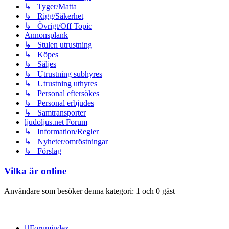
↳ Tyger/Matta
↳ Rigg/Säkerhet
↳ Övrigt/Off Topic
Annonsplank
↳ Stulen utrustning
↳ Köpes
↳ Säljes
↳ Utrustning subhyres
↳ Utrustning uthyres
↳ Personal eftersökes
↳ Personal erbjudes
↳ Samtransporter
ljudoljus.net Forum
↳ Information/Regler
↳ Nyheter/omröstningar
↳ Förslag
Vilka är online
Användare som besöker denna kategori: 1 och 0 gäst
Forumindex