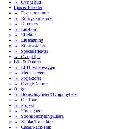
↳ Övrigt ljud
Ljus & Effekter
↳ Fasta armaturer
↳ Rörliga armaturer
↳ Dimmers
↳ Ljusbord
↳ Effekter
↳ Ljussättning
↳ Rökmaskiner
↳ Specialeffekter
↳ Övrigt ljus
Bild & Datorer
↳ LED-/videoväggar
↳ Mediaservers
↳ Projektorer
↳ Övrigt/Datorer
Övrigt
↳ Branschnyheter/Övriga nyheter
↳ On Tour
↳ Projekt
↳ Företagande
↳ Strömförsörjning/Ellära
↳ Kablar/Kontakter
↳ Casar/Rack/Tejp