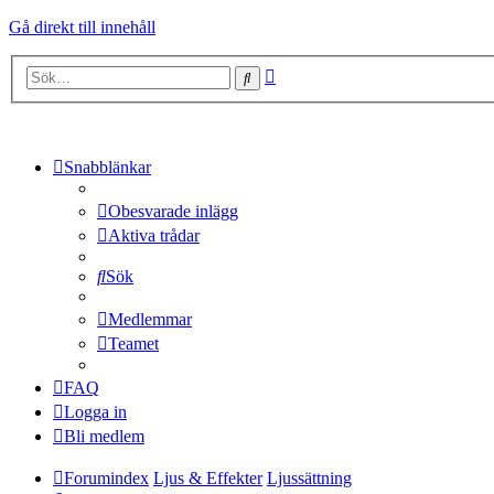
Gå direkt till innehåll
Avancerad
Sök
sökning
Snabblänkar
Obesvarade inlägg
Aktiva trådar
Sök
Medlemmar
Teamet
FAQ
Logga in
Bli medlem
Forumindex
Ljus & Effekter
Ljussättning