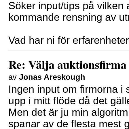
Söker input/tips på vilken a
kommande rensning av ut
Vad har ni för erfarenhete
Re: Välja auktionsfirma
av
Jonas Areskough
Ingen input om firmorna i
upp i mitt flöde då det gäll
Men det är ju min algorit
spanar av de flesta mest g