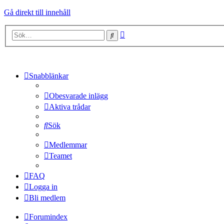
Gå direkt till innehåll
Avancerad
Sök
sökning
Snabblänkar
Obesvarade inlägg
Aktiva trådar
Sök
Medlemmar
Teamet
FAQ
Logga in
Bli medlem
Forumindex