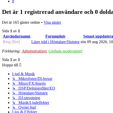
Sök
Det är 1 registrerad användare och 0 dold
Det är 165 gäster online •
Visa gäster
Sida
1
av
1
Användarnamn
Forumplats
Senast uppdater
Bing [Bot]
Läser tråd i Högtalare/Slutsteg
sön 09 aug 2026, 10
Förklaring:
Administratörer
,
Globala moderatorer
Sida
1
av
1
Hoppa till
Ljud & Musik
↳ Mikrofoner/DI-boxar
↳ Mixer/FX/Inserts
↳ DSP/Delningsfilter/EQ
↳ Högtalare/Slutsteg
↳ DJ-utrustning
↳ Musik/Ljudeffekter
↳ Övrigt ljud
Ljus & Effekter