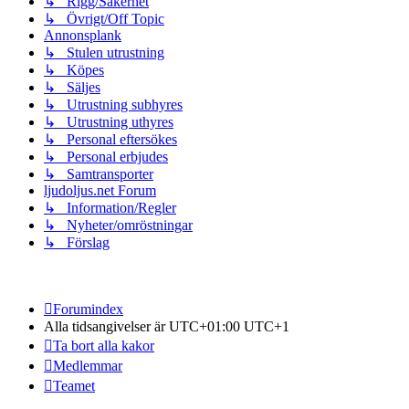
↳ Rigg/Säkerhet
↳ Övrigt/Off Topic
Annonsplank
↳ Stulen utrustning
↳ Köpes
↳ Säljes
↳ Utrustning subhyres
↳ Utrustning uthyres
↳ Personal eftersökes
↳ Personal erbjudes
↳ Samtransporter
ljudoljus.net Forum
↳ Information/Regler
↳ Nyheter/omröstningar
↳ Förslag
Forumindex
Alla tidsangivelser är UTC+01:00 UTC+1
Ta bort alla kakor
Medlemmar
Teamet