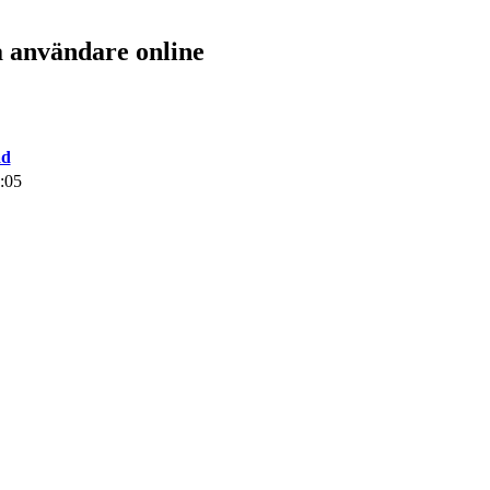
a användare online
ad
:05