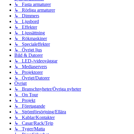
↳ Fasta armaturer
↳ Rörliga armaturer
↳ Dimmers
↳ Ljusbord
↳ Effekter
↳ Ljussättning
↳ Rökmaskiner
↳ Specialeffekter
↳ Övrigt ljus
Bild & Datorer
↳ LED-/videoväggar
↳ Mediaservers
↳ Projektorer
↳ Övrigt/Datorer
Övrigt
↳ Branschnyheter/Övriga nyheter
↳ On Tour
↳ Projekt
↳ Företagande
↳ Strömförsörjning/Ellära
↳ Kablar/Kontakter
↳ Casar/Rack/Tejp
↳ Tyger/Matta