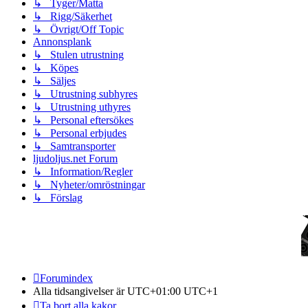
↳ Tyger/Matta
↳ Rigg/Säkerhet
↳ Övrigt/Off Topic
Annonsplank
↳ Stulen utrustning
↳ Köpes
↳ Säljes
↳ Utrustning subhyres
↳ Utrustning uthyres
↳ Personal eftersökes
↳ Personal erbjudes
↳ Samtransporter
ljudoljus.net Forum
↳ Information/Regler
↳ Nyheter/omröstningar
↳ Förslag
Forumindex
Alla tidsangivelser är UTC+01:00 UTC+1
Ta bort alla kakor