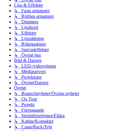
Ljus & Effekter
↳ Fasta armaturer
↳ Rörliga armaturer
↳ Dimmers
↳ Ljusbord
↳ Effekter
↳ Ljussättning
↳ Rökmaskiner
↳ Specialeffekter
↳ Övrigt ljus
Bild & Datorer
↳ LED-/videoväggar
↳ Mediaservers
↳ Projektorer
↳ Övrigt/Datorer
Övrigt
↳ Branschnyheter/Övriga nyheter
↳ On Tour
↳ Projekt
↳ Företagande
↳ Strömförsörjning/Ellära
↳ Kablar/Kontakter
↳ Casar/Rack/Tejp