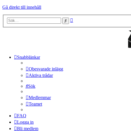
Gå direkt till innehåll
Avancerad
Sök
sökning
Snabblänkar
Obesvarade inlägg
Aktiva trådar
Sök
Medlemmar
Teamet
FAQ
Logga in
Bli medlem