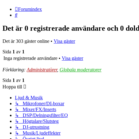
Forumindex
Sök
Det är 0 registrerade användare och 0 dol
Det är 303 gäster online •
Visa gäster
Sida
1
av
1
Inga registrerade användare •
Visa gäster
Förklaring:
Administratörer
,
Globala moderatorer
Sida
1
av
1
Hoppa till
Ljud & Musik
↳ Mikrofoner/DI-boxar
↳ Mixer/FX/Inserts
↳ DSP/Delningsfilter/EQ
↳ Högtalare/Slutsteg
↳ DJ-utrustning
↳ Musik/Ljudeffekter
↳ Övrigt ljud