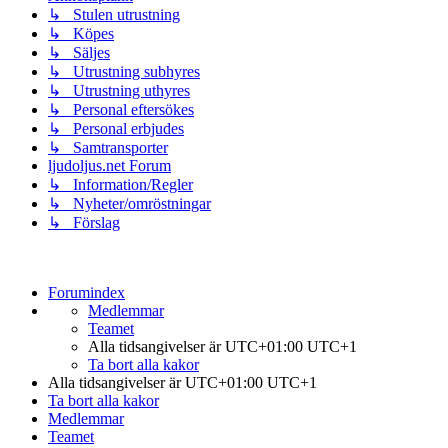
↳ Stulen utrustning
↳ Köpes
↳ Säljes
↳ Utrustning subhyres
↳ Utrustning uthyres
↳ Personal eftersökes
↳ Personal erbjudes
↳ Samtransporter
ljudoljus.net Forum
↳ Information/Regler
↳ Nyheter/omröstningar
↳ Förslag
Forumindex
Medlemmar
Teamet
Alla tidsangivelser är UTC+01:00 UTC+1
Ta bort alla kakor
Alla tidsangivelser är UTC+01:00 UTC+1
Ta bort alla kakor
Medlemmar
Teamet