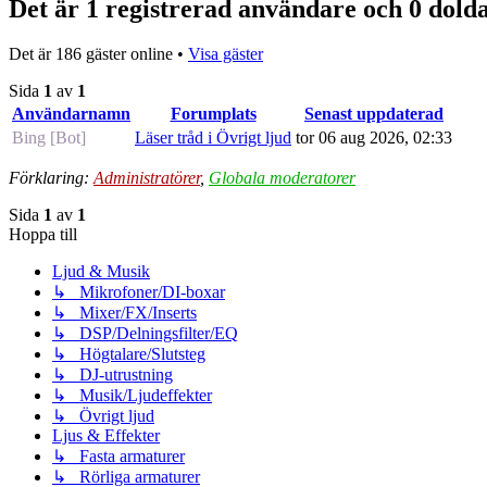
Det är 1 registrerad användare och 0 dold
Det är 186 gäster online •
Visa gäster
Sida
1
av
1
Användarnamn
Forumplats
Senast uppdaterad
Bing [Bot]
Läser tråd i Övrigt ljud
tor 06 aug 2026, 02:33
Förklaring:
Administratörer
,
Globala moderatorer
Sida
1
av
1
Hoppa till
Ljud & Musik
↳ Mikrofoner/DI-boxar
↳ Mixer/FX/Inserts
↳ DSP/Delningsfilter/EQ
↳ Högtalare/Slutsteg
↳ DJ-utrustning
↳ Musik/Ljudeffekter
↳ Övrigt ljud
Ljus & Effekter
↳ Fasta armaturer
↳ Rörliga armaturer