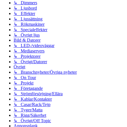
↳ Dimmers
↳ Ljusbord
↳ Effekter
↳ Ljussättning
↳ Rökmaskiner
↳ Specialeffekter
↳ Övrigt ljus
Bild & Datorer
↳ LED-/videoväggar
↳ Mediaservers
↳ Projektorer
↳ Övrigt/Datorer
Övrigt
↳ Branschnyheter/Övriga nyheter
↳ On Tour
↳ Projekt
↳ Företagande
↳ Strömförsörjning/Ellära
↳ Kablar/Kontakter
↳ Casar/Rack/Tejp
↳ Tyger/Matta
↳ Rigg/Säkerhet
↳ Övrigt/Off Topic
Annonsplank