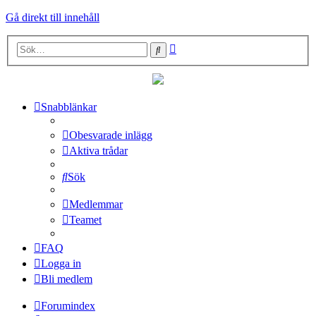
Gå direkt till innehåll
Avancerad
Sök
sökning
Snabblänkar
Obesvarade inlägg
Aktiva trådar
Sök
Medlemmar
Teamet
FAQ
Logga in
Bli medlem
Forumindex