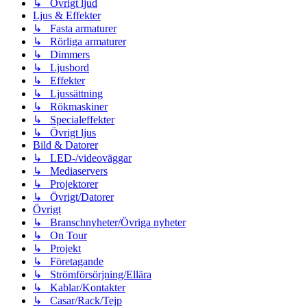
↳ Övrigt ljud
Ljus & Effekter
↳ Fasta armaturer
↳ Rörliga armaturer
↳ Dimmers
↳ Ljusbord
↳ Effekter
↳ Ljussättning
↳ Rökmaskiner
↳ Specialeffekter
↳ Övrigt ljus
Bild & Datorer
↳ LED-/videoväggar
↳ Mediaservers
↳ Projektorer
↳ Övrigt/Datorer
Övrigt
↳ Branschnyheter/Övriga nyheter
↳ On Tour
↳ Projekt
↳ Företagande
↳ Strömförsörjning/Ellära
↳ Kablar/Kontakter
↳ Casar/Rack/Tejp