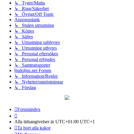
↳ Tyger/Matta
↳ Rigg/Säkerhet
↳ Övrigt/Off Topic
Annonsplank
↳ Stulen utrustning
↳ Köpes
↳ Säljes
↳ Utrustning subhyres
↳ Utrustning uthyres
↳ Personal eftersökes
↳ Personal erbjudes
↳ Samtransporter
ljudoljus.net Forum
↳ Information/Regler
↳ Nyheter/omröstningar
↳ Förslag
Forumindex
Alla tidsangivelser är UTC+01:00 UTC+1
Ta bort alla kakor