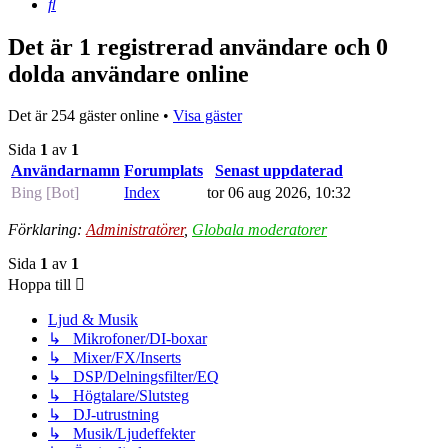
Sök
Det är 1 registrerad användare och 0
dolda användare online
Det är 254 gäster online •
Visa gäster
Sida
1
av
1
Användarnamn
Forumplats
Senast uppdaterad
Bing [Bot]
Index
tor 06 aug 2026, 10:32
Förklaring:
Administratörer
,
Globala moderatorer
Sida
1
av
1
Hoppa till
Ljud & Musik
↳ Mikrofoner/DI-boxar
↳ Mixer/FX/Inserts
↳ DSP/Delningsfilter/EQ
↳ Högtalare/Slutsteg
↳ DJ-utrustning
↳ Musik/Ljudeffekter