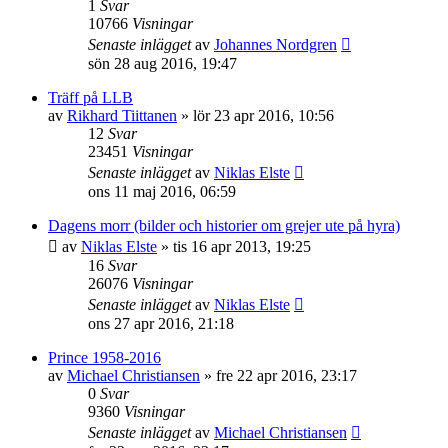
1
Svar
10766
Visningar
Senaste inlägget
av
Johannes Nordgren
sön 28 aug 2016, 19:47
Träff på LLB
av
Rikhard Tiittanen
»
lör 23 apr 2016, 10:56
12
Svar
23451
Visningar
Senaste inlägget
av
Niklas Elste
ons 11 maj 2016, 06:59
Dagens morr (bilder och historier om grejer ute på hyra)
av
Niklas Elste
»
tis 16 apr 2013, 19:25
16
Svar
26076
Visningar
Senaste inlägget
av
Niklas Elste
ons 27 apr 2016, 21:18
Prince 1958-2016
av
Michael Christiansen
»
fre 22 apr 2016, 23:17
0
Svar
9360
Visningar
Senaste inlägget
av
Michael Christiansen