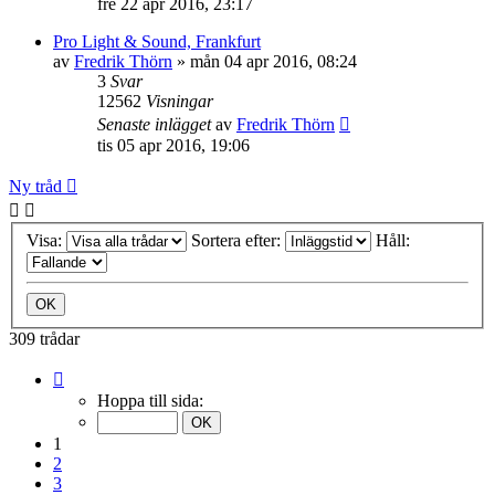
fre 22 apr 2016, 23:17
Pro Light & Sound, Frankfurt
av
Fredrik Thörn
»
mån 04 apr 2016, 08:24
3
Svar
12562
Visningar
Senaste inlägget
av
Fredrik Thörn
tis 05 apr 2016, 19:06
Ny tråd
Visa:
Sortera efter:
Håll:
309 trådar
Sida
1
Hoppa till sida:
av
16
1
2
3