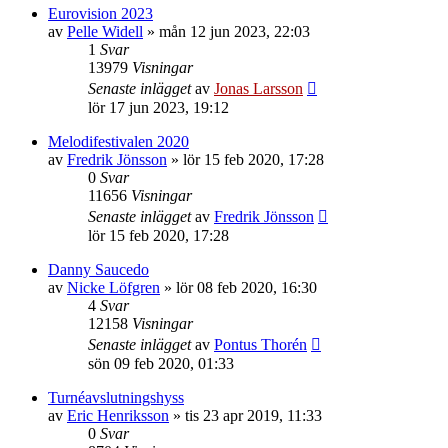
Eurovision 2023
av
Pelle Widell
»
mån 12 jun 2023, 22:03
1
Svar
13979
Visningar
Senaste inlägget
av
Jonas Larsson
lör 17 jun 2023, 19:12
Melodifestivalen 2020
av
Fredrik Jönsson
»
lör 15 feb 2020, 17:28
0
Svar
11656
Visningar
Senaste inlägget
av
Fredrik Jönsson
lör 15 feb 2020, 17:28
Danny Saucedo
av
Nicke Löfgren
»
lör 08 feb 2020, 16:30
4
Svar
12158
Visningar
Senaste inlägget
av
Pontus Thorén
sön 09 feb 2020, 01:33
Turnéavslutningshyss
av
Eric Henriksson
»
tis 23 apr 2019, 11:33
0
Svar