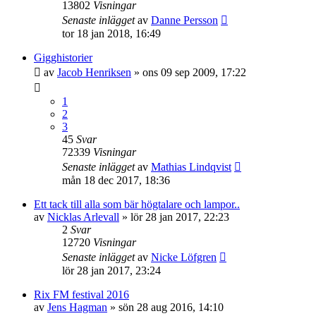
13802
Visningar
Senaste inlägget
av
Danne Persson
tor 18 jan 2018, 16:49
Gigghistorier
av
Jacob Henriksen
»
ons 09 sep 2009, 17:22
1
2
3
45
Svar
72339
Visningar
Senaste inlägget
av
Mathias Lindqvist
mån 18 dec 2017, 18:36
Ett tack till alla som bär högtalare och lampor..
av
Nicklas Arlevall
»
lör 28 jan 2017, 22:23
2
Svar
12720
Visningar
Senaste inlägget
av
Nicke Löfgren
lör 28 jan 2017, 23:24
Rix FM festival 2016
av
Jens Hagman
»
sön 28 aug 2016, 14:10