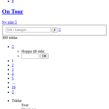
Sök
On Tour
Ny tråd
Avancerad
Sök
sökning
309 trådar
Sida
1
Hoppa till sida:
av
16
1
2
3
4
5
…
16
Nästa
Trådar
Svar