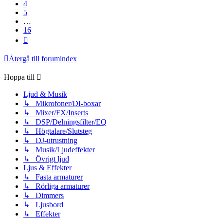
4
5
…
16
Nästa
Återgå till forumindex
Hoppa till
Ljud & Musik
↳ Mikrofoner/DI-boxar
↳ Mixer/FX/Inserts
↳ DSP/Delningsfilter/EQ
↳ Högtalare/Slutsteg
↳ DJ-utrustning
↳ Musik/Ljudeffekter
↳ Övrigt ljud
Ljus & Effekter
↳ Fasta armaturer
↳ Rörliga armaturer
↳ Dimmers
↳ Ljusbord
↳ Effekter