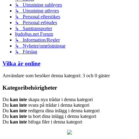
↳ Utrustning subhyres
↳ Utrustning uthyres
↳ Personal eftersökes
↳ Personal erbjudes
↳ Samtransporter
ljudoljus.net Forum
↳ Information/Regler
↳ Nyheter/omröstningar
↳ Förslag
Vilka är online
Användare som besöker denna kategori: 3 och 0 gäster
Kategoribehörigheter
Du
kan inte
skapa nya trådar i denna kategori
Du
kan inte
svara på trådar i denna kategori
Du
kan inte
redigera dina inlägg i denna kategori
Du
kan inte
ta bort dina inlägg i denna kategori
Du
kan inte
bifoga filer i denna kategori