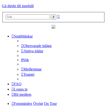
Gå direkt till innehåll
Avancerad
Sök
sökning
Snabblänkar
Obesvarade inlägg
Aktiva trådar
Sök
Medlemmar
Teamet
FAQ
Logga in
Bli medlem
Forumindex
Övrigt
On Tour