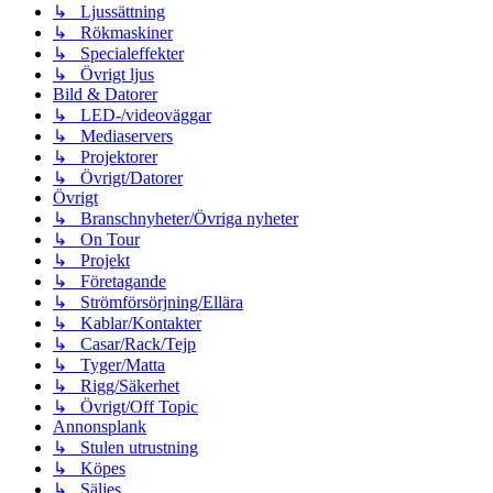
↳ Ljussättning
↳ Rökmaskiner
↳ Specialeffekter
↳ Övrigt ljus
Bild & Datorer
↳ LED-/videoväggar
↳ Mediaservers
↳ Projektorer
↳ Övrigt/Datorer
Övrigt
↳ Branschnyheter/Övriga nyheter
↳ On Tour
↳ Projekt
↳ Företagande
↳ Strömförsörjning/Ellära
↳ Kablar/Kontakter
↳ Casar/Rack/Tejp
↳ Tyger/Matta
↳ Rigg/Säkerhet
↳ Övrigt/Off Topic
Annonsplank
↳ Stulen utrustning
↳ Köpes
↳ Säljes