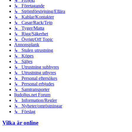
↳ Projekt
↳ Företagande
↳ Strömförsörjning/Ellära
↳ Kablar/Kontakter
↳ Casar/Rack/Tejp
↳ Tyger/Matta
↳ Rigg/Säkerhet
↳ Övrigt/Off Topic
Annonsplank
↳ Stulen utrustning
↳ Köpes
↳ Säljes
↳ Utrustning subhyres
↳ Utrustning uthyres
↳ Personal eftersökes
↳ Personal erbjudes
↳ Samtransporter
ljudoljus.net Forum
↳ Information/Regler
↳ Nyheter/omröstningar
↳ Förslag
Vilka är online