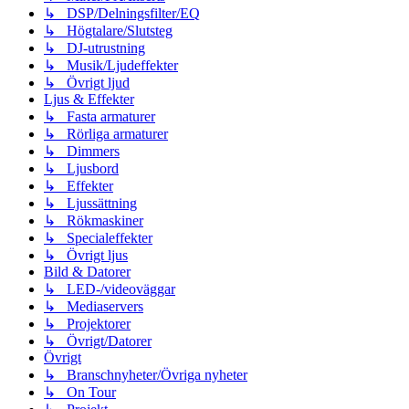
↳ DSP/Delningsfilter/EQ
↳ Högtalare/Slutsteg
↳ DJ-utrustning
↳ Musik/Ljudeffekter
↳ Övrigt ljud
Ljus & Effekter
↳ Fasta armaturer
↳ Rörliga armaturer
↳ Dimmers
↳ Ljusbord
↳ Effekter
↳ Ljussättning
↳ Rökmaskiner
↳ Specialeffekter
↳ Övrigt ljus
Bild & Datorer
↳ LED-/videoväggar
↳ Mediaservers
↳ Projektorer
↳ Övrigt/Datorer
Övrigt
↳ Branschnyheter/Övriga nyheter
↳ On Tour