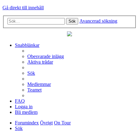
Gå direkt till innehåll
Avancerad sökning
Sök
Snabblänkar
Obesvarade inlägg
Aktiva trådar
Sök
Medlemmar
Teamet
FAQ
Logga in
Bli medlem
Forumindex
Övrigt
On Tour
Sök