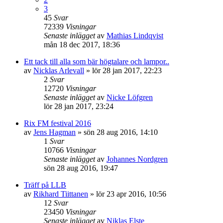
3
45
Svar
72339
Visningar
Senaste inlägget
av
Mathias Lindqvist
mån 18 dec 2017, 18:36
Ett tack till alla som bär högtalare och lampor..
av
Nicklas Arlevall
»
lör 28 jan 2017, 22:23
2
Svar
12720
Visningar
Senaste inlägget
av
Nicke Löfgren
lör 28 jan 2017, 23:24
Rix FM festival 2016
av
Jens Hagman
»
sön 28 aug 2016, 14:10
1
Svar
10766
Visningar
Senaste inlägget
av
Johannes Nordgren
sön 28 aug 2016, 19:47
Träff på LLB
av
Rikhard Tiittanen
»
lör 23 apr 2016, 10:56
12
Svar
23450
Visningar
Senaste inlägget
av
Niklas Elste