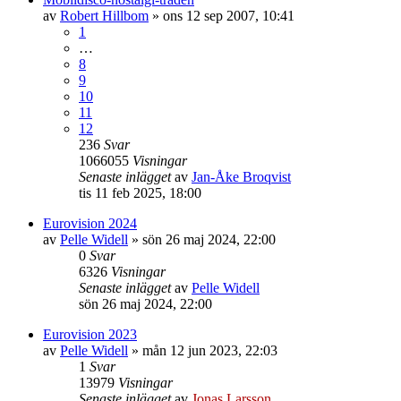
av
Robert Hillbom
»
ons 12 sep 2007, 10:41
1
…
8
9
10
11
12
236
Svar
1066055
Visningar
Senaste inlägget
av
Jan-Åke Broqvist
tis 11 feb 2025, 18:00
Eurovision 2024
av
Pelle Widell
»
sön 26 maj 2024, 22:00
0
Svar
6326
Visningar
Senaste inlägget
av
Pelle Widell
sön 26 maj 2024, 22:00
Eurovision 2023
av
Pelle Widell
»
mån 12 jun 2023, 22:03
1
Svar
13979
Visningar
Senaste inlägget
av
Jonas Larsson