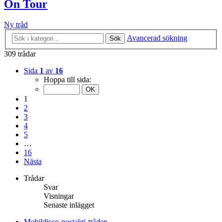
On Tour
Ny tråd
Avancerad sökning
Sök
309 trådar
Sida
1
av
16
Hoppa till sida:
1
2
3
4
5
…
16
Nästa
Trådar
Svar
Visningar
Senaste inlägget
Mobildisco-nostalgi-tråden