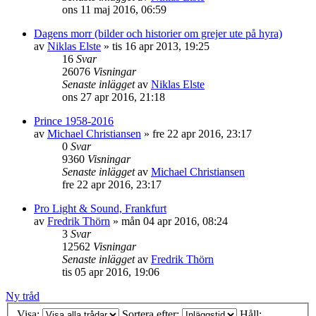
ons 11 maj 2016, 06:59
Dagens morr (bilder och historier om grejer ute på hyra)
av
Niklas Elste
»
tis 16 apr 2013, 19:25
16
Svar
26076
Visningar
Senaste inlägget
av
Niklas Elste
ons 27 apr 2016, 21:18
Prince 1958-2016
av
Michael Christiansen
»
fre 22 apr 2016, 23:17
0
Svar
9360
Visningar
Senaste inlägget
av
Michael Christiansen
fre 22 apr 2016, 23:17
Pro Light & Sound, Frankfurt
av
Fredrik Thörn
»
mån 04 apr 2016, 08:24
3
Svar
12562
Visningar
Senaste inlägget
av
Fredrik Thörn
tis 05 apr 2016, 19:06
Ny tråd
Visa:
Sortera efter:
Håll: