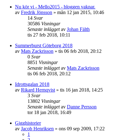
Nu kör vi - Mello2015 - bloggen vaknar.
av
Fredrik Jönsson
»
mån 12 jan 2015, 10:46
14
Svar
30586
Visningar
Senaste inlägget
av
Johan Fälth
tis 27 feb 2018, 10:11
Summerburst Göteborg 2018
av
Mats Zackrisson
»
tis 06 feb 2018, 20:12
0
Svar
8851
Visningar
Senaste inlägget
av
Mats Zackrisson
tis 06 feb 2018, 20:12
Idrottsgalan 2018
av
Rikard Hernqvist
»
tis 16 jan 2018, 14:25
3
Svar
13802
Visningar
Senaste inlägget
av
Danne Persson
tor 18 jan 2018, 16:49
Gigghistorier
av
Jacob Henriksen
»
ons 09 sep 2009, 17:22
1
2