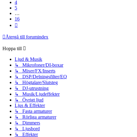
4
5
…
16
Nästa
Återgå till forumindex
Hoppa till
Ljud & Musik
↳ Mikrofoner/DI-boxar
↳ Mixer/FX/Inserts
↳ DSP/Delningsfilter/EQ
↳ Högtalare/Slutsteg
↳ DJ-utrustning
↳ Musik/Ljudeffekter
↳ Övrigt ljud
Ljus & Effekter
↳ Fasta armaturer
↳ Rörliga armaturer
↳ Dimmers
↳ Ljusbord
↳ Effekter