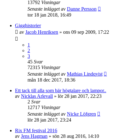
13792
Visningar
Senaste inlägget
av
Danne Persson
tor 18 jan 2018, 16:49
Gigghistorier
av
Jacob Henriksen
»
ons 09 sep 2009, 17:22
1
2
3
45
Svar
72315
Visningar
Senaste inlägget
av
Mathias Lindqvist
mån 18 dec 2017, 18:36
Ett tack till alla som bär högtalare och lampor..
av
Nicklas Arlevall
»
lör 28 jan 2017, 22:23
2
Svar
12717
Visningar
Senaste inlägget
av
Nicke Löfgren
lör 28 jan 2017, 23:24
Rix FM festival 2016
av
Jens Hagman
»
sön 28 aug 2016, 14:10