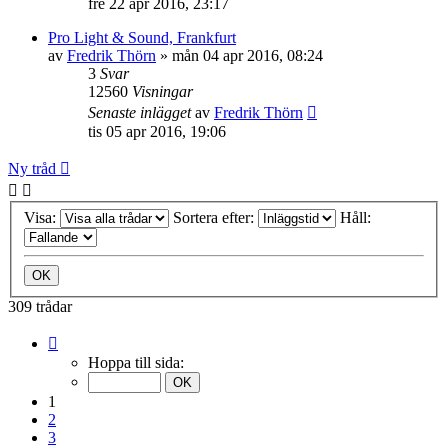
fre 22 apr 2016, 23:17
Pro Light & Sound, Frankfurt
av
Fredrik Thörn
»
mån 04 apr 2016, 08:24
3
Svar
12560
Visningar
Senaste inlägget
av
Fredrik Thörn
tis 05 apr 2016, 19:06
Ny tråd
Visa:
Sortera efter:
Håll:
309 trådar
Sida
1
Hoppa till sida:
av
16
1
2
3