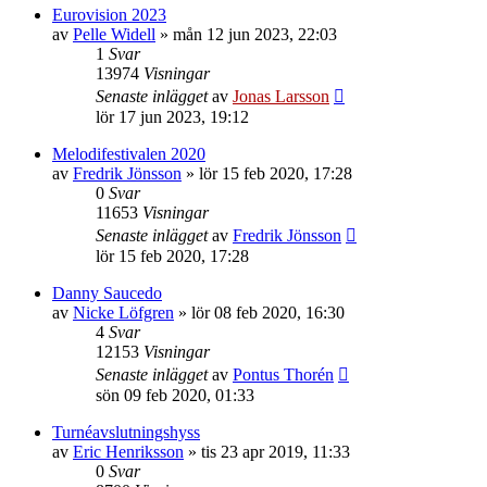
Eurovision 2023
av
Pelle Widell
»
mån 12 jun 2023, 22:03
1
Svar
13974
Visningar
Senaste inlägget
av
Jonas Larsson
lör 17 jun 2023, 19:12
Melodifestivalen 2020
av
Fredrik Jönsson
»
lör 15 feb 2020, 17:28
0
Svar
11653
Visningar
Senaste inlägget
av
Fredrik Jönsson
lör 15 feb 2020, 17:28
Danny Saucedo
av
Nicke Löfgren
»
lör 08 feb 2020, 16:30
4
Svar
12153
Visningar
Senaste inlägget
av
Pontus Thorén
sön 09 feb 2020, 01:33
Turnéavslutningshyss
av
Eric Henriksson
»
tis 23 apr 2019, 11:33
0
Svar