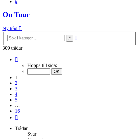
Sök
On Tour
Ny tråd
Avancerad
Sök
sökning
309 trådar
Sida
1
Hoppa till sida:
av
16
1
2
3
4
5
…
16
Nästa
Trådar
Svar