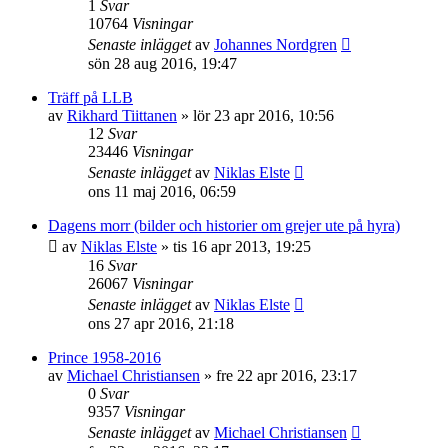
1
Svar
10764
Visningar
Senaste inlägget
av
Johannes Nordgren
sön 28 aug 2016, 19:47
Träff på LLB
av
Rikhard Tiittanen
»
lör 23 apr 2016, 10:56
12
Svar
23446
Visningar
Senaste inlägget
av
Niklas Elste
ons 11 maj 2016, 06:59
Dagens morr (bilder och historier om grejer ute på hyra)
av
Niklas Elste
»
tis 16 apr 2013, 19:25
16
Svar
26067
Visningar
Senaste inlägget
av
Niklas Elste
ons 27 apr 2016, 21:18
Prince 1958-2016
av
Michael Christiansen
»
fre 22 apr 2016, 23:17
0
Svar
9357
Visningar
Senaste inlägget
av
Michael Christiansen