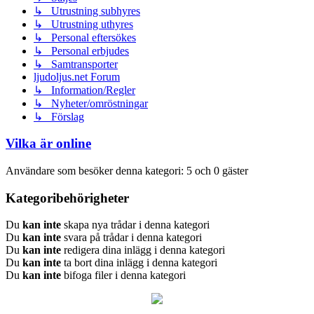
↳ Utrustning subhyres
↳ Utrustning uthyres
↳ Personal eftersökes
↳ Personal erbjudes
↳ Samtransporter
ljudoljus.net Forum
↳ Information/Regler
↳ Nyheter/omröstningar
↳ Förslag
Vilka är online
Användare som besöker denna kategori: 5 och 0 gäster
Kategoribehörigheter
Du
kan inte
skapa nya trådar i denna kategori
Du
kan inte
svara på trådar i denna kategori
Du
kan inte
redigera dina inlägg i denna kategori
Du
kan inte
ta bort dina inlägg i denna kategori
Du
kan inte
bifoga filer i denna kategori