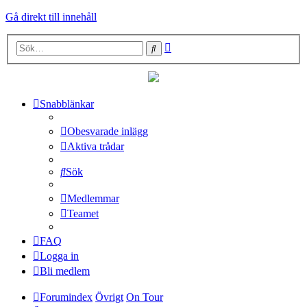
Gå direkt till innehåll
Avancerad
Sök
sökning
Snabblänkar
Obesvarade inlägg
Aktiva trådar
Sök
Medlemmar
Teamet
FAQ
Logga in
Bli medlem
Forumindex
Övrigt
On Tour