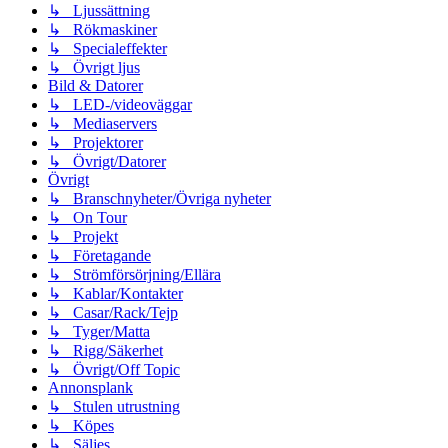
↳ Ljussättning
↳ Rökmaskiner
↳ Specialeffekter
↳ Övrigt ljus
Bild & Datorer
↳ LED-/videoväggar
↳ Mediaservers
↳ Projektorer
↳ Övrigt/Datorer
Övrigt
↳ Branschnyheter/Övriga nyheter
↳ On Tour
↳ Projekt
↳ Företagande
↳ Strömförsörjning/Ellära
↳ Kablar/Kontakter
↳ Casar/Rack/Tejp
↳ Tyger/Matta
↳ Rigg/Säkerhet
↳ Övrigt/Off Topic
Annonsplank
↳ Stulen utrustning
↳ Köpes
↳ Säljes