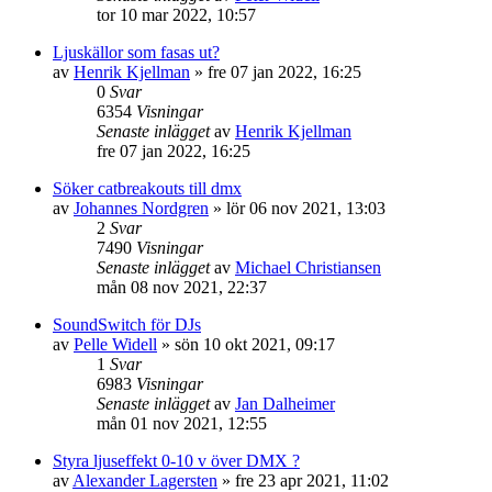
tor 10 mar 2022, 10:57
Ljuskällor som fasas ut?
av
Henrik Kjellman
»
fre 07 jan 2022, 16:25
0
Svar
6354
Visningar
Senaste inlägget
av
Henrik Kjellman
fre 07 jan 2022, 16:25
Söker catbreakouts till dmx
av
Johannes Nordgren
»
lör 06 nov 2021, 13:03
2
Svar
7490
Visningar
Senaste inlägget
av
Michael Christiansen
mån 08 nov 2021, 22:37
SoundSwitch för DJs
av
Pelle Widell
»
sön 10 okt 2021, 09:17
1
Svar
6983
Visningar
Senaste inlägget
av
Jan Dalheimer
mån 01 nov 2021, 12:55
Styra ljuseffekt 0-10 v över DMX ?
av
Alexander Lagersten
»
fre 23 apr 2021, 11:02