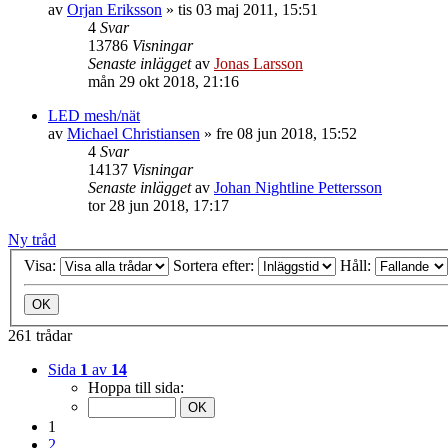
av
Orjan Eriksson
»
tis 03 maj 2011, 15:51
4
Svar
13786
Visningar
Senaste inlägget
av
Jonas Larsson
mån 29 okt 2018, 21:16
LED mesh/nät
av
Michael Christiansen
»
fre 08 jun 2018, 15:52
4
Svar
14137
Visningar
Senaste inlägget
av
Johan Nightline Pettersson
tor 28 jun 2018, 17:17
Ny tråd
Visa:
Sortera efter:
Håll:
261 trådar
Sida
1
av
14
Hoppa till sida:
1
2