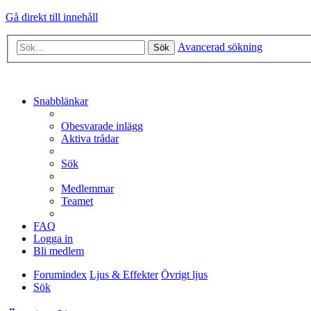
Gå direkt till innehåll
Avancerad sökning
Sök
Snabblänkar
Obesvarade inlägg
Aktiva trådar
Sök
Medlemmar
Teamet
FAQ
Logga in
Bli medlem
Forumindex
Ljus & Effekter
Övrigt ljus
Sök