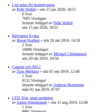
Led strips för husbelysning
av
Pelle Widell
»
ons 15 jan 2020, 18:51
0
Svar
7685
Visningar
Senaste inlägget
av
Pelle Widell
ons 15 jan 2020, 18:51
Belysning Kyrka
av
Bengt Norling
»
sön 20 okt 2019, 14:18
2
Svar
10096
Visningar
Senaste inlägget
av
Michael Christiansen
sön 20 okt 2019, 19:34
Capture och MA2
av
Zion Merking
»
sön 01 sep 2019, 12:48
1
Svar
9132
Visningar
Senaste inlägget
av
Andreas Bernström
mån 02 sep 2019, 07:07
LED Tejp, smal spridning
av
Anton Stjärnbrandt
»
sön 11 aug 2019, 12:40
1
Svar
8981
Visningar