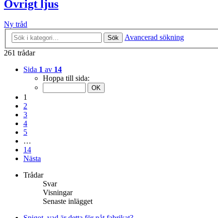
Övrigt ljus
Ny tråd
Avancerad sökning
Sök
261 trådar
Sida
1
av
14
Hoppa till sida:
1
2
3
4
5
…
14
Nästa
Trådar
Svar
Visningar
Senaste inlägget
Spigot, vad är detta för nåt fabrikat?