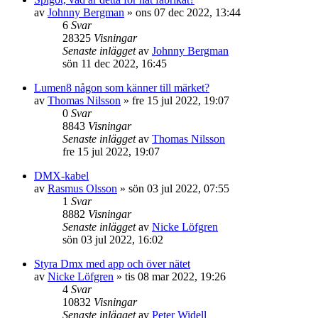
av
Johnny Bergman
»
ons 07 dec 2022, 13:44
6
Svar
28325
Visningar
Senaste inlägget
av
Johnny Bergman
sön 11 dec 2022, 16:45
Lumen8 någon som känner till märket?
av
Thomas Nilsson
»
fre 15 jul 2022, 19:07
0
Svar
8843
Visningar
Senaste inlägget
av
Thomas Nilsson
fre 15 jul 2022, 19:07
DMX-kabel
av
Rasmus Olsson
»
sön 03 jul 2022, 07:55
1
Svar
8882
Visningar
Senaste inlägget
av
Nicke Löfgren
sön 03 jul 2022, 16:02
Styra Dmx med app och över nätet
av
Nicke Löfgren
»
tis 08 mar 2022, 19:26
4
Svar
10832
Visningar
Senaste inlägget
av
Peter Widell