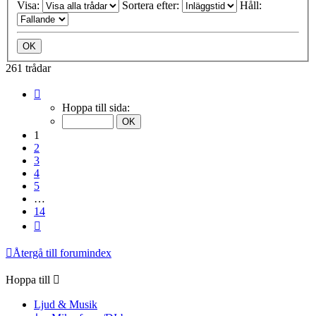
Visa:
Sortera efter:
Håll:
261 trådar
Sida
1
Hoppa till sida:
av
14
1
2
3
4
5
…
14
Nästa
Återgå till forumindex
Hoppa till
Ljud & Musik