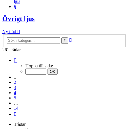
ljus
Sök
Övrigt ljus
Ny tråd
Avancerad
Sök
sökning
261 trådar
Sida
1
Hoppa till sida:
av
14
1
2
3
4
5
…
14
Nästa
Trådar