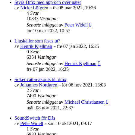
Styra Dmx med app och över nätet
av
Nicke Löfgren
»
tis 08 mar 2022, 19:26
4
Svar
10833
Visningar
Senaste inlägget
av
Peter Widell
tor 10 mar 2022, 10:57
Ljuskällor som fasas ut?
av
Henrik Kjellman
»
fre 07 jan 2022, 16:25
0
Svar
6354
Visningar
Senaste inlägget
av
Henrik Kjellman
fre 07 jan 2022, 16:25
Söker catbreakouts till dmx
av
Johannes Nordgren
»
lör 06 nov 2021, 13:03
2
Svar
7490
Visningar
Senaste inlägget
av
Michael Christiansen
mån 08 nov 2021, 22:37
SoundSwitch för DJs
av
Pelle Widell
»
sön 10 okt 2021, 09:17
1
Svar
6983
Visningar