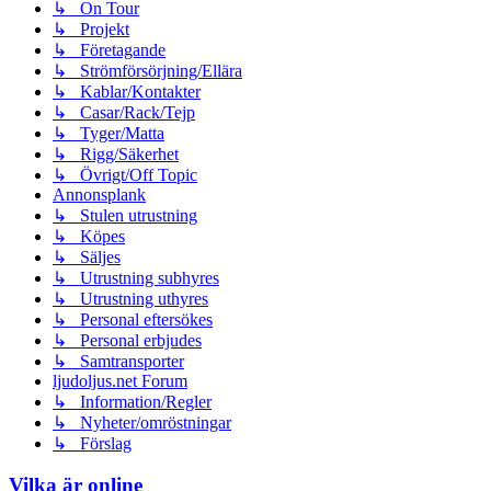
↳ On Tour
↳ Projekt
↳ Företagande
↳ Strömförsörjning/Ellära
↳ Kablar/Kontakter
↳ Casar/Rack/Tejp
↳ Tyger/Matta
↳ Rigg/Säkerhet
↳ Övrigt/Off Topic
Annonsplank
↳ Stulen utrustning
↳ Köpes
↳ Säljes
↳ Utrustning subhyres
↳ Utrustning uthyres
↳ Personal eftersökes
↳ Personal erbjudes
↳ Samtransporter
ljudoljus.net Forum
↳ Information/Regler
↳ Nyheter/omröstningar
↳ Förslag
Vilka är online