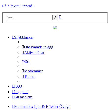
Gå direkt till innehåll
Avancerad
Sök
sökning
Snabblänkar
Obesvarade inlägg
Aktiva trådar
Sök
Medlemmar
Teamet
FAQ
Logga in
Bli medlem
Forumindex
Ljus & Effekter
Övrigt