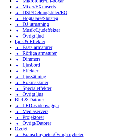
↳ Mikrofoner/DI-boxar
↳ Mixer/FX/Inserts
↳ DSP/Delningsfilter/EQ
↳ Högtalare/Slutsteg
↳ DJ-utrustning
↳ Musik/Ljudeffekter
↳ Övrigt ljud
Ljus & Effekter
↳ Fasta armaturer
↳ Rörliga armaturer
↳ Dimmers
↳ Ljusbord
↳ Effekter
↳ Ljussättning
↳ Rökmaskiner
↳ Specialeffekter
↳ Övrigt ljus
Bild & Datorer
↳ LED-/videoväggar
↳ Mediaservers
↳ Projektorer
↳ Övrigt/Datorer
Övrigt
↳ Branschnyheter/Övriga nyheter