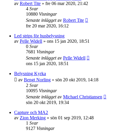
av
Robert Tite
»
fre 06 mar 2020, 21:42
4
Svar
10880
Visningar
Senaste inlägget
av
Robert Tite
fre 20 mar 2020, 16:12
Led strips för husbelysning
av
Pelle Widell
»
ons 15 jan 2020, 18:51
0
Svar
7681
Visningar
Senaste inlägget
av
Pelle Widell
ons 15 jan 2020, 18:51
Belysning Kyrka
av
Bengt Norling
»
sön 20 okt 2019, 14:18
2
Svar
10095
Visningar
Senaste inlägget
av
Michael Christiansen
sön 20 okt 2019, 19:34
Capture och MA2
av
Zion Merking
»
sön 01 sep 2019, 12:48
1
Svar
9127
Visningar