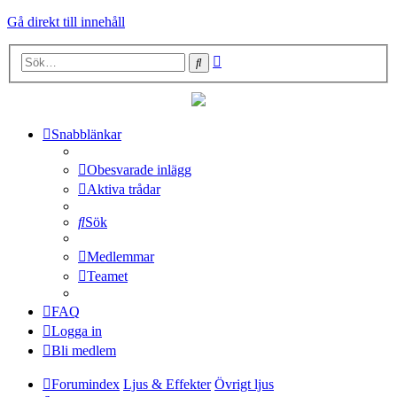
Gå direkt till innehåll
Avancerad
Sök
sökning
Snabblänkar
Obesvarade inlägg
Aktiva trådar
Sök
Medlemmar
Teamet
FAQ
Logga in
Bli medlem
Forumindex
Ljus & Effekter
Övrigt ljus