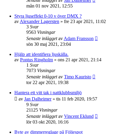
Senaste inlägget
av
Jan Dalheimer
mån 01 nov 2021, 12:55
Styra ljuseffekt 0-10 v över DMX ?
av
Alexander Lagersten
»
fre 23 apr 2021, 11:02
3
Svar
9563
Visningar
Senaste inlägget
av
Adam Fransson
sön 30 maj 2021, 23:04
Hjälp att identifiera ljuskälla.
av
Pontus Ringholm
»
ons 21 apr 2021, 21:14
1
Svar
7073
Visningar
Senaste inlägget
av
Timo Kauristo
tor 22 apr 2021, 19:38
Hantera ett vitt tak i nattklubbsmiljö
av
Jan Dalheimer
»
tis 11 feb 2020, 19:57
9
Svar
21125
Visningar
Senaste inlägget
av
Vincent Eklund
lör 03 okt 2020, 16:16
Byte av dimmerreglage på Följespot