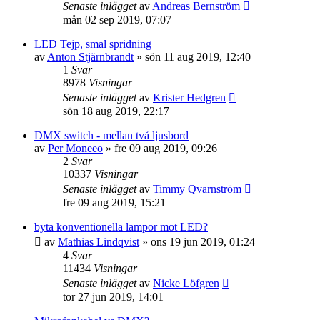
Senaste inlägget
av
Andreas Bernström
mån 02 sep 2019, 07:07
LED Tejp, smal spridning
av
Anton Stjärnbrandt
»
sön 11 aug 2019, 12:40
1
Svar
8978
Visningar
Senaste inlägget
av
Krister Hedgren
sön 18 aug 2019, 22:17
DMX switch - mellan två ljusbord
av
Per Moneeo
»
fre 09 aug 2019, 09:26
2
Svar
10337
Visningar
Senaste inlägget
av
Timmy Qvarnström
fre 09 aug 2019, 15:21
byta konventionella lampor mot LED?
av
Mathias Lindqvist
»
ons 19 jun 2019, 01:24
4
Svar
11434
Visningar
Senaste inlägget
av
Nicke Löfgren
tor 27 jun 2019, 14:01