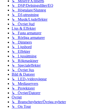
↳ Mixer/FX/Inserts
↳ DSP/Delningsfilter/EQ
↳ Högtalare/Slutsteg
↳ DJ-utrustning
↳ Musik/Ljudeffekter
↳ Övrigt ljud
Ljus & Effekter
↳ Fasta armaturer
↳ Rörliga armaturer
↳ Dimmers
↳ Ljusbord
↳ Effekter
↳ Ljussättning
↳ Rökmaskiner
↳ Specialeffekter
↳ Övrigt ljus
Bild & Datorer
↳ LED-/videoväggar
↳ Mediaservers
↳ Projektorer
↳ Övrigt/Datorer
Övrigt
↳ Branschnyheter/Övriga nyheter
↳ On Tour