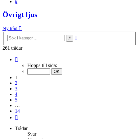
Sök
Övrigt ljus
Ny tråd
Avancerad
Sök
sökning
261 trådar
Sida
1
Hoppa till sida:
av
14
1
2
3
4
5
…
14
Nästa
Trådar
Svar