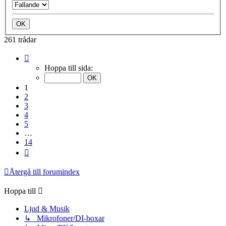
261 trådar
Sida
1
Hoppa till sida:
av
14
1
2
3
4
5
…
14
Nästa
Återgå till forumindex
Hoppa till
Ljud & Musik
↳ Mikrofoner/DI-boxar