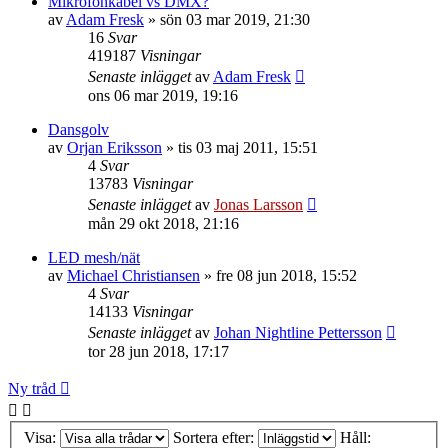
Mikrofonkabel vs DMX?
av
Adam Fresk
»
sön 03 mar 2019, 21:30
16
Svar
419187
Visningar
Senaste inlägget
av
Adam Fresk
ons 06 mar 2019, 19:16
Dansgolv
av
Orjan Eriksson
»
tis 03 maj 2011, 15:51
4
Svar
13783
Visningar
Senaste inlägget
av
Jonas Larsson
mån 29 okt 2018, 21:16
LED mesh/nät
av
Michael Christiansen
»
fre 08 jun 2018, 15:52
4
Svar
14133
Visningar
Senaste inlägget
av
Johan Nightline Pettersson
tor 28 jun 2018, 17:17
Ny tråd
Visa:
Sortera efter:
Håll: