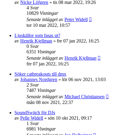
av
Nicke Löfgren
»
tis 08 mar 2022, 19:26
4
Svar
10829
Visningar
Senaste inlägget
av
Peter Widell
tor 10 mar 2022, 10:57
Ljuskällor som fasas ut?
av
Henrik Kjellman
»
fre 07 jan 2022, 16:25
0
Svar
6351
Visningar
Senaste inlägget
av
Henrik Kjellman
fre 07 jan 2022, 16:25
Söker catbreakouts till dmx
av
Johannes Nordgren
»
lör 06 nov 2021, 13:03
2
Svar
7487
Visningar
Senaste inlägget
av
Michael Christiansen
mån 08 nov 2021, 22:37
SoundSwitch för DJs
av
Pelle Widell
»
sön 10 okt 2021, 09:17
1
Svar
6981
Visningar