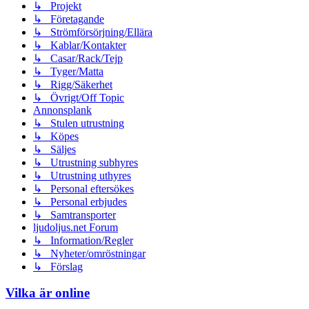
↳ Projekt
↳ Företagande
↳ Strömförsörjning/Ellära
↳ Kablar/Kontakter
↳ Casar/Rack/Tejp
↳ Tyger/Matta
↳ Rigg/Säkerhet
↳ Övrigt/Off Topic
Annonsplank
↳ Stulen utrustning
↳ Köpes
↳ Säljes
↳ Utrustning subhyres
↳ Utrustning uthyres
↳ Personal eftersökes
↳ Personal erbjudes
↳ Samtransporter
ljudoljus.net Forum
↳ Information/Regler
↳ Nyheter/omröstningar
↳ Förslag
Vilka är online