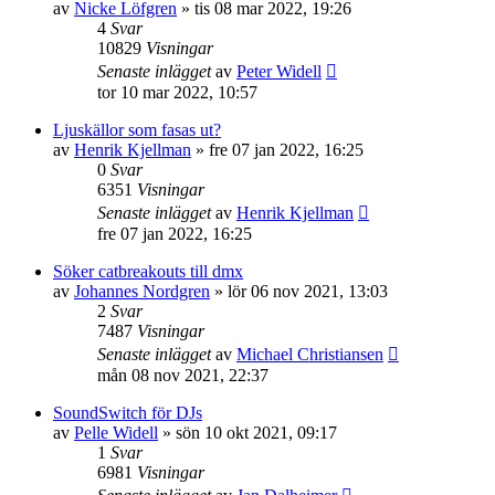
av
Nicke Löfgren
»
tis 08 mar 2022, 19:26
4
Svar
10829
Visningar
Senaste inlägget
av
Peter Widell
tor 10 mar 2022, 10:57
Ljuskällor som fasas ut?
av
Henrik Kjellman
»
fre 07 jan 2022, 16:25
0
Svar
6351
Visningar
Senaste inlägget
av
Henrik Kjellman
fre 07 jan 2022, 16:25
Söker catbreakouts till dmx
av
Johannes Nordgren
»
lör 06 nov 2021, 13:03
2
Svar
7487
Visningar
Senaste inlägget
av
Michael Christiansen
mån 08 nov 2021, 22:37
SoundSwitch för DJs
av
Pelle Widell
»
sön 10 okt 2021, 09:17
1
Svar
6981
Visningar