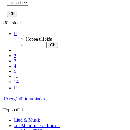
261 trådar
Sida
1
Hoppa till sida:
av
14
1
2
3
4
5
…
14
Nästa
Återgå till forumindex
Hoppa till
Ljud & Musik
↳ Mikrofoner/DI-boxar