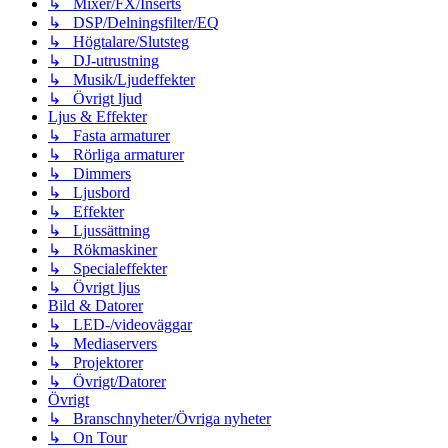
↳ Mixer/FX/Inserts
↳ DSP/Delningsfilter/EQ
↳ Högtalare/Slutsteg
↳ DJ-utrustning
↳ Musik/Ljudeffekter
↳ Övrigt ljud
Ljus & Effekter
↳ Fasta armaturer
↳ Rörliga armaturer
↳ Dimmers
↳ Ljusbord
↳ Effekter
↳ Ljussättning
↳ Rökmaskiner
↳ Specialeffekter
↳ Övrigt ljus
Bild & Datorer
↳ LED-/videoväggar
↳ Mediaservers
↳ Projektorer
↳ Övrigt/Datorer
Övrigt
↳ Branschnyheter/Övriga nyheter
↳ On Tour