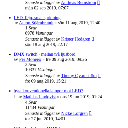
Senaste inlägget
av
Andreas Bernström
mån 02 sep 2019, 07:07
LED Tejp, smal spridning
av
Anton Stjärnbrandt
»
sön 11 aug 2019, 12:40
1
Svar
8978
Visningar
Senaste inlägget
av
Krister Hedgren
sön 18 aug 2019, 22:17
DMX switch - mellan två ljusbord
av
Per Moneeo
»
fre 09 aug 2019, 09:26
2
Svar
10337
Visningar
Senaste inlägget
av
Timmy Qvarnström
fre 09 aug 2019, 15:21
byta konventionella lampor mot LED?
av
Mathias Lindqvist
»
ons 19 jun 2019, 01:24
4
Svar
11434
Visningar
Senaste inlägget
av
Nicke Löfgren
tor 27 jun 2019, 14:01