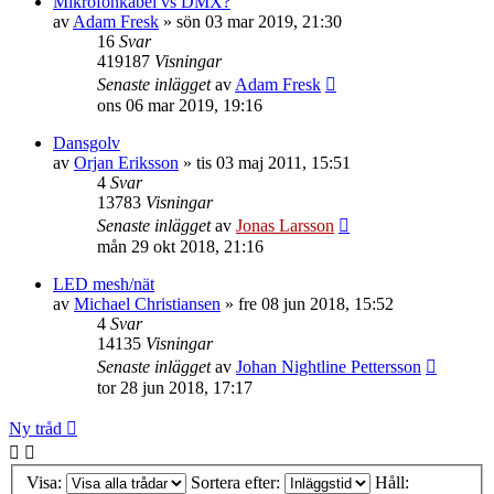
Mikrofonkabel vs DMX?
av
Adam Fresk
»
sön 03 mar 2019, 21:30
16
Svar
419187
Visningar
Senaste inlägget
av
Adam Fresk
ons 06 mar 2019, 19:16
Dansgolv
av
Orjan Eriksson
»
tis 03 maj 2011, 15:51
4
Svar
13783
Visningar
Senaste inlägget
av
Jonas Larsson
mån 29 okt 2018, 21:16
LED mesh/nät
av
Michael Christiansen
»
fre 08 jun 2018, 15:52
4
Svar
14135
Visningar
Senaste inlägget
av
Johan Nightline Pettersson
tor 28 jun 2018, 17:17
Ny tråd
Visa:
Sortera efter:
Håll: