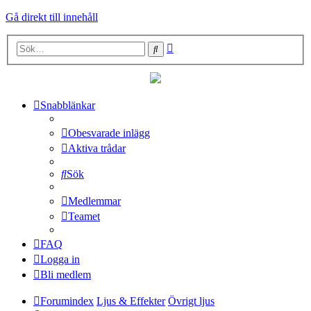
Gå direkt till innehåll
Avancerad
Sök
sökning
Snabblänkar
Obesvarade inlägg
Aktiva trådar
Sök
Medlemmar
Teamet
FAQ
Logga in
Bli medlem
Forumindex
Ljus & Effekter
Övrigt ljus