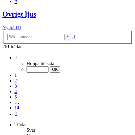
Sök
Övrigt ljus
Ny tråd
Avancerad
Sök
sökning
261 trådar
Sida
1
Hoppa till sida:
av
14
1
2
3
4
5
…
14
Nästa
Trådar
Svar