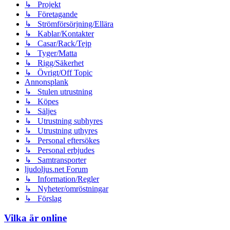
↳ Projekt
↳ Företagande
↳ Strömförsörjning/Ellära
↳ Kablar/Kontakter
↳ Casar/Rack/Tejp
↳ Tyger/Matta
↳ Rigg/Säkerhet
↳ Övrigt/Off Topic
Annonsplank
↳ Stulen utrustning
↳ Köpes
↳ Säljes
↳ Utrustning subhyres
↳ Utrustning uthyres
↳ Personal eftersökes
↳ Personal erbjudes
↳ Samtransporter
ljudoljus.net Forum
↳ Information/Regler
↳ Nyheter/omröstningar
↳ Förslag
Vilka är online