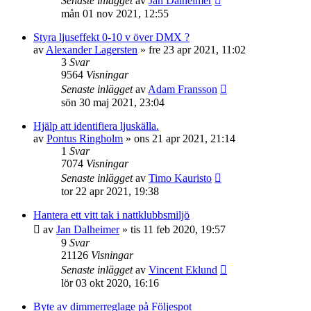
Senaste inlägget
av
Jan Dalheimer
mån 01 nov 2021, 12:55
Styra ljuseffekt 0-10 v över DMX ?
av
Alexander Lagersten
»
fre 23 apr 2021, 11:02
3
Svar
9564
Visningar
Senaste inlägget
av
Adam Fransson
sön 30 maj 2021, 23:04
Hjälp att identifiera ljuskälla.
av
Pontus Ringholm
»
ons 21 apr 2021, 21:14
1
Svar
7074
Visningar
Senaste inlägget
av
Timo Kauristo
tor 22 apr 2021, 19:38
Hantera ett vitt tak i nattklubbsmiljö
av
Jan Dalheimer
»
tis 11 feb 2020, 19:57
9
Svar
21126
Visningar
Senaste inlägget
av
Vincent Eklund
lör 03 okt 2020, 16:16
Byte av dimmerreglage på Följespot