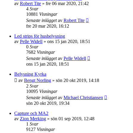
av
Robert Tite
»
fre 06 mar 2020, 21:42
4
Svar
10881
Visningar
Senaste inlägget
av
Robert Tite
fre 20 mar 2020, 16:12
Led strips för husbelysning
av
Pelle Widell
»
ons 15 jan 2020, 18:51
0
Svar
7682
Visningar
Senaste inlägget
av
Pelle Widell
ons 15 jan 2020, 18:51
Belysning Kyrka
av
Bengt Norling
»
sön 20 okt 2019, 14:18
2
Svar
10095
Visningar
Senaste inlägget
av
Michael Christiansen
sön 20 okt 2019, 19:34
Capture och MA2
av
Zion Merking
»
sön 01 sep 2019, 12:48
1
Svar
9127
Visningar