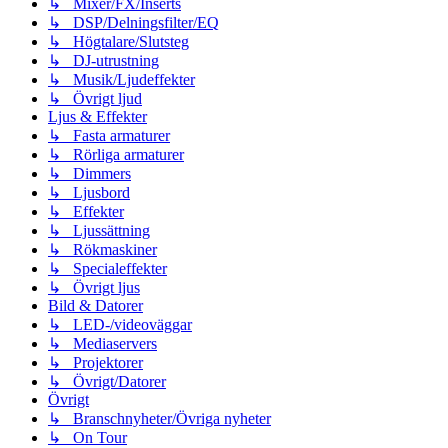
↳ Mixer/FX/Inserts
↳ DSP/Delningsfilter/EQ
↳ Högtalare/Slutsteg
↳ DJ-utrustning
↳ Musik/Ljudeffekter
↳ Övrigt ljud
Ljus & Effekter
↳ Fasta armaturer
↳ Rörliga armaturer
↳ Dimmers
↳ Ljusbord
↳ Effekter
↳ Ljussättning
↳ Rökmaskiner
↳ Specialeffekter
↳ Övrigt ljus
Bild & Datorer
↳ LED-/videoväggar
↳ Mediaservers
↳ Projektorer
↳ Övrigt/Datorer
Övrigt
↳ Branschnyheter/Övriga nyheter
↳ On Tour