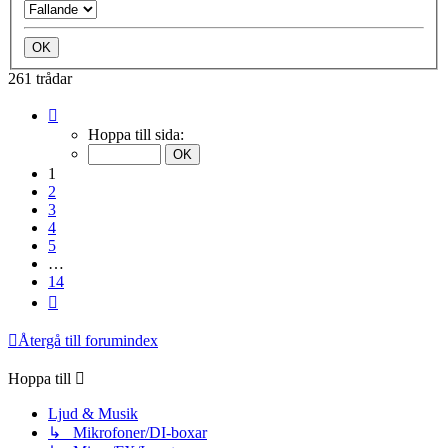
261 trådar
Sida
1
Hoppa till sida:
av
14
1
2
3
4
5
…
14
Nästa
Återgå till forumindex
Hoppa till
Ljud & Musik
↳ Mikrofoner/DI-boxar