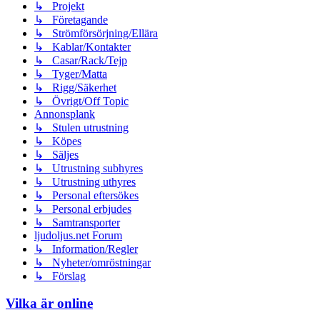
↳ Projekt
↳ Företagande
↳ Strömförsörjning/Ellära
↳ Kablar/Kontakter
↳ Casar/Rack/Tejp
↳ Tyger/Matta
↳ Rigg/Säkerhet
↳ Övrigt/Off Topic
Annonsplank
↳ Stulen utrustning
↳ Köpes
↳ Säljes
↳ Utrustning subhyres
↳ Utrustning uthyres
↳ Personal eftersökes
↳ Personal erbjudes
↳ Samtransporter
ljudoljus.net Forum
↳ Information/Regler
↳ Nyheter/omröstningar
↳ Förslag
Vilka är online