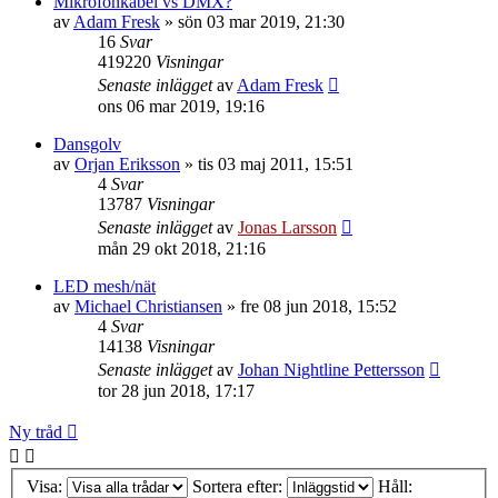
Mikrofonkabel vs DMX?
av
Adam Fresk
»
sön 03 mar 2019, 21:30
16
Svar
419220
Visningar
Senaste inlägget
av
Adam Fresk
ons 06 mar 2019, 19:16
Dansgolv
av
Orjan Eriksson
»
tis 03 maj 2011, 15:51
4
Svar
13787
Visningar
Senaste inlägget
av
Jonas Larsson
mån 29 okt 2018, 21:16
LED mesh/nät
av
Michael Christiansen
»
fre 08 jun 2018, 15:52
4
Svar
14138
Visningar
Senaste inlägget
av
Johan Nightline Pettersson
tor 28 jun 2018, 17:17
Ny tråd
Visa:
Sortera efter:
Håll: