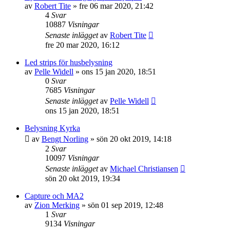
av
Robert Tite
»
fre 06 mar 2020, 21:42
4
Svar
10887
Visningar
Senaste inlägget
av
Robert Tite
fre 20 mar 2020, 16:12
Led strips för husbelysning
av
Pelle Widell
»
ons 15 jan 2020, 18:51
0
Svar
7685
Visningar
Senaste inlägget
av
Pelle Widell
ons 15 jan 2020, 18:51
Belysning Kyrka
av
Bengt Norling
»
sön 20 okt 2019, 14:18
2
Svar
10097
Visningar
Senaste inlägget
av
Michael Christiansen
sön 20 okt 2019, 19:34
Capture och MA2
av
Zion Merking
»
sön 01 sep 2019, 12:48
1
Svar
9134
Visningar