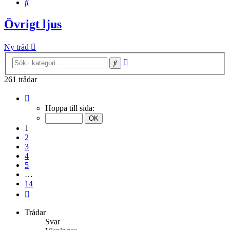
Sök
Övrigt ljus
Ny tråd
Avancerad
Sök
sökning
261 trådar
Sida
1
Hoppa till sida:
av
14
1
2
3
4
5
…
14
Nästa
Trådar
Svar