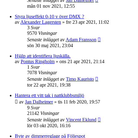
Senaste inlägget
av
Jan Dalheimer
mån 01 nov 2021, 12:55
Styra ljuseffekt 0-10 v över DMX ?
av
Alexander Lagersten
»
fre 23 apr 2021, 11:02
3
Svar
9570
Visningar
Senaste inlägget
av
Adam Fransson
sön 30 maj 2021, 23:04
Hjälp att identifiera ljuskälla.
av
Pontus Ringholm
»
ons 21 apr 2021, 21:14
1
Svar
7078
Visningar
Senaste inlägget
av
Timo Kauristo
tor 22 apr 2021, 19:38
Hantera ett vitt tak i nattklubbsmiljö
av
Jan Dalheimer
»
tis 11 feb 2020, 19:57
9
Svar
21142
Visningar
Senaste inlägget
av
Vincent Eklund
lör 03 okt 2020, 16:16
Byte av dimmerreglage på Följespot