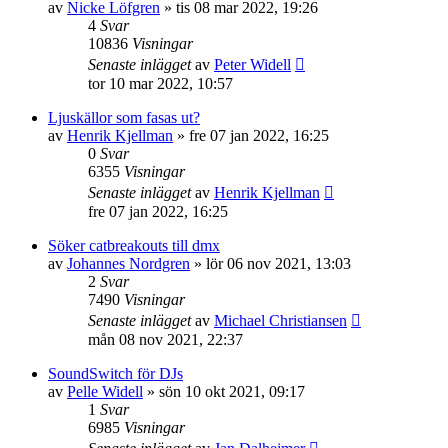
av
Nicke Löfgren
»
tis 08 mar 2022, 19:26
4
Svar
10836
Visningar
Senaste inlägget
av
Peter Widell
tor 10 mar 2022, 10:57
Ljuskällor som fasas ut?
av
Henrik Kjellman
»
fre 07 jan 2022, 16:25
0
Svar
6355
Visningar
Senaste inlägget
av
Henrik Kjellman
fre 07 jan 2022, 16:25
Söker catbreakouts till dmx
av
Johannes Nordgren
»
lör 06 nov 2021, 13:03
2
Svar
7490
Visningar
Senaste inlägget
av
Michael Christiansen
mån 08 nov 2021, 22:37
SoundSwitch för DJs
av
Pelle Widell
»
sön 10 okt 2021, 09:17
1
Svar
6985
Visningar