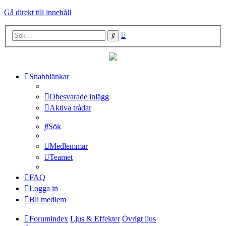
Gå direkt till innehåll
Avancerad
Sök
sökning
Snabblänkar
Obesvarade inlägg
Aktiva trådar
Sök
Medlemmar
Teamet
FAQ
Logga in
Bli medlem
Forumindex
Ljus & Effekter
Övrigt ljus