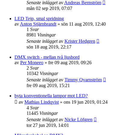
Senaste inlägget
av
Andreas Bernström
mån 02 sep 2019, 07:07
LED Tejp, smal spridning
av
Anton Stjärnbrandt
»
sön 11 aug 2019, 12:40
1
Svar
8981
Visningar
Senaste inlägget
av
Krister Hedgren
sön 18 aug 2019, 22:17
DMX switch - mellan två ljusbord
av
Per Moneeo
»
fre 09 aug 2019, 09:26
2
Svar
10342
Visningar
Senaste inlägget
av
Timmy Qvarnström
fre 09 aug 2019, 15:21
byta konventionella lampor mot LED?
av
Mathias Lindqvist
»
ons 19 jun 2019, 01:24
4
Svar
11445
Visningar
Senaste inlägget
av
Nicke Löfgren
tor 27 jun 2019, 14:01