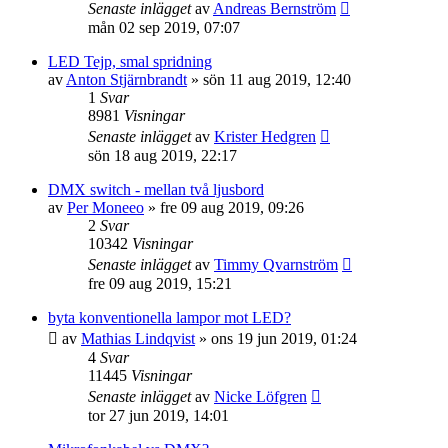
Senaste inlägget
av
Andreas Bernström
mån 02 sep 2019, 07:07
LED Tejp, smal spridning
av
Anton Stjärnbrandt
»
sön 11 aug 2019, 12:40
1
Svar
8981
Visningar
Senaste inlägget
av
Krister Hedgren
sön 18 aug 2019, 22:17
DMX switch - mellan två ljusbord
av
Per Moneeo
»
fre 09 aug 2019, 09:26
2
Svar
10342
Visningar
Senaste inlägget
av
Timmy Qvarnström
fre 09 aug 2019, 15:21
byta konventionella lampor mot LED?
av
Mathias Lindqvist
»
ons 19 jun 2019, 01:24
4
Svar
11445
Visningar
Senaste inlägget
av
Nicke Löfgren
tor 27 jun 2019, 14:01