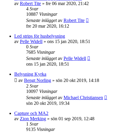
av
Robert Tite
»
fre 06 mar 2020, 21:42
4
Svar
10887
Visningar
Senaste inlägget
av
Robert Tite
fre 20 mar 2020, 16:12
Led strips för husbelysning
av
Pelle Widell
»
ons 15 jan 2020, 18:51
0
Svar
7685
Visningar
Senaste inlägget
av
Pelle Widell
ons 15 jan 2020, 18:51
Belysning Kyrka
av
Bengt Norling
»
sön 20 okt 2019, 14:18
2
Svar
10097
Visningar
Senaste inlägget
av
Michael Christiansen
sön 20 okt 2019, 19:34
Capture och MA2
av
Zion Merking
»
sön 01 sep 2019, 12:48
1
Svar
9135
Visningar