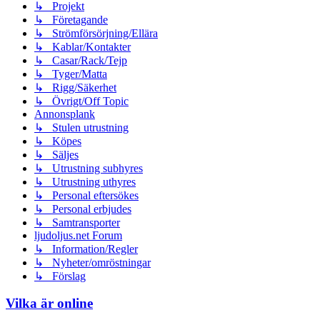
↳ Projekt
↳ Företagande
↳ Strömförsörjning/Ellära
↳ Kablar/Kontakter
↳ Casar/Rack/Tejp
↳ Tyger/Matta
↳ Rigg/Säkerhet
↳ Övrigt/Off Topic
Annonsplank
↳ Stulen utrustning
↳ Köpes
↳ Säljes
↳ Utrustning subhyres
↳ Utrustning uthyres
↳ Personal eftersökes
↳ Personal erbjudes
↳ Samtransporter
ljudoljus.net Forum
↳ Information/Regler
↳ Nyheter/omröstningar
↳ Förslag
Vilka är online