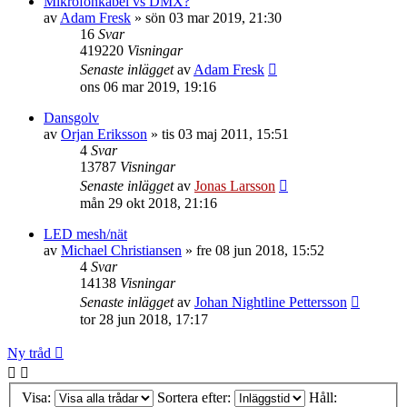
Mikrofonkabel vs DMX?
av
Adam Fresk
»
sön 03 mar 2019, 21:30
16
Svar
419220
Visningar
Senaste inlägget
av
Adam Fresk
ons 06 mar 2019, 19:16
Dansgolv
av
Orjan Eriksson
»
tis 03 maj 2011, 15:51
4
Svar
13787
Visningar
Senaste inlägget
av
Jonas Larsson
mån 29 okt 2018, 21:16
LED mesh/nät
av
Michael Christiansen
»
fre 08 jun 2018, 15:52
4
Svar
14138
Visningar
Senaste inlägget
av
Johan Nightline Pettersson
tor 28 jun 2018, 17:17
Ny tråd
Visa:
Sortera efter:
Håll: