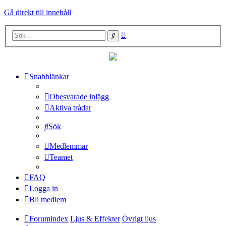
Gå direkt till innehåll
Avancerad
Sök
sökning
Snabblänkar
Obesvarade inlägg
Aktiva trådar
Sök
Medlemmar
Teamet
FAQ
Logga in
Bli medlem
Forumindex
Ljus & Effekter
Övrigt ljus