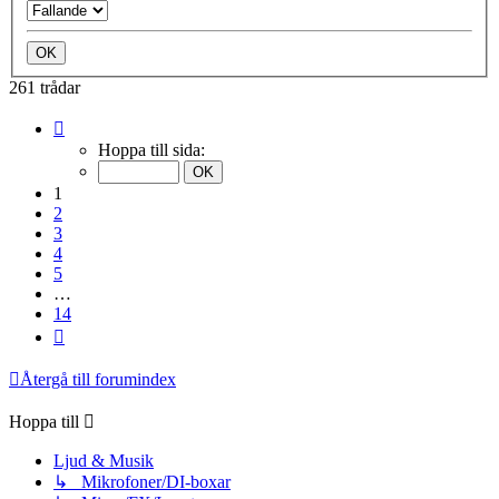
261 trådar
Sida
1
Hoppa till sida:
av
14
1
2
3
4
5
…
14
Nästa
Återgå till forumindex
Hoppa till
Ljud & Musik
↳ Mikrofoner/DI-boxar