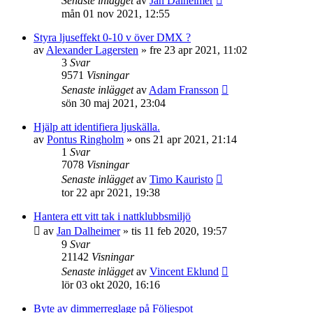
Senaste inlägget
av
Jan Dalheimer
mån 01 nov 2021, 12:55
Styra ljuseffekt 0-10 v över DMX ?
av
Alexander Lagersten
»
fre 23 apr 2021, 11:02
3
Svar
9571
Visningar
Senaste inlägget
av
Adam Fransson
sön 30 maj 2021, 23:04
Hjälp att identifiera ljuskälla.
av
Pontus Ringholm
»
ons 21 apr 2021, 21:14
1
Svar
7078
Visningar
Senaste inlägget
av
Timo Kauristo
tor 22 apr 2021, 19:38
Hantera ett vitt tak i nattklubbsmiljö
av
Jan Dalheimer
»
tis 11 feb 2020, 19:57
9
Svar
21142
Visningar
Senaste inlägget
av
Vincent Eklund
lör 03 okt 2020, 16:16
Byte av dimmerreglage på Följespot