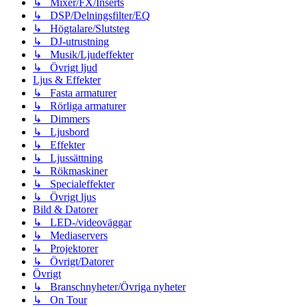
↳ Mixer/FX/Inserts
↳ DSP/Delningsfilter/EQ
↳ Högtalare/Slutsteg
↳ DJ-utrustning
↳ Musik/Ljudeffekter
↳ Övrigt ljud
Ljus & Effekter
↳ Fasta armaturer
↳ Rörliga armaturer
↳ Dimmers
↳ Ljusbord
↳ Effekter
↳ Ljussättning
↳ Rökmaskiner
↳ Specialeffekter
↳ Övrigt ljus
Bild & Datorer
↳ LED-/videoväggar
↳ Mediaservers
↳ Projektorer
↳ Övrigt/Datorer
Övrigt
↳ Branschnyheter/Övriga nyheter
↳ On Tour