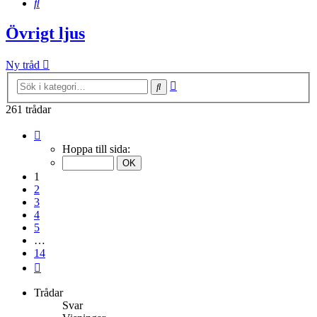
Sök
Övrigt ljus
Ny tråd
Avancerad
Sök
sökning
261 trådar
Sida
1
Hoppa till sida:
av
14
1
2
3
4
5
…
14
Nästa
Trådar
Svar