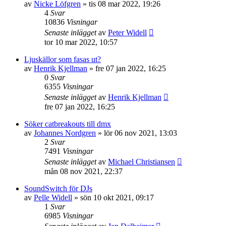
av
Nicke Löfgren
»
tis 08 mar 2022, 19:26
4
Svar
10836
Visningar
Senaste inlägget
av
Peter Widell
tor 10 mar 2022, 10:57
Ljuskällor som fasas ut?
av
Henrik Kjellman
»
fre 07 jan 2022, 16:25
0
Svar
6355
Visningar
Senaste inlägget
av
Henrik Kjellman
fre 07 jan 2022, 16:25
Söker catbreakouts till dmx
av
Johannes Nordgren
»
lör 06 nov 2021, 13:03
2
Svar
7491
Visningar
Senaste inlägget
av
Michael Christiansen
mån 08 nov 2021, 22:37
SoundSwitch för DJs
av
Pelle Widell
»
sön 10 okt 2021, 09:17
1
Svar
6985
Visningar