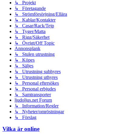
↳ Projekt
↳ Företagande
↳ Strömförsörjning/Ellära
↳ Kablar/Kontakter
↳ Casar/Rack/Tejp
↳ Tyger/Matta
↳ Rigg/Säkerhet
↳ Övrigt/Off Topic
Annonsplank
↳ Stulen utrustning
↳ Köpes
↳ Säljes
↳ Utrustning subhyres
↳ Utrustning uthyres
↳ Personal eftersökes
↳ Personal erbjudes
↳ Samtransporter
ljudoljus.net Forum
↳ Information/Regler
↳ Nyheter/omröstningar
↳ Förslag
Vilka är online