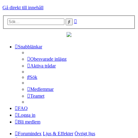
Gå direkt till innehåll
Avancerad
Sök
sökning
Snabblänkar
Obesvarade inlägg
Aktiva trådar
Sök
Medlemmar
Teamet
FAQ
Logga in
Bli medlem
Forumindex
Ljus & Effekter
Övrigt ljus