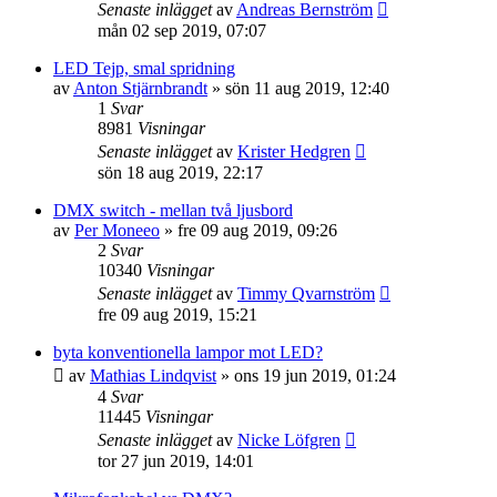
Senaste inlägget
av
Andreas Bernström
mån 02 sep 2019, 07:07
LED Tejp, smal spridning
av
Anton Stjärnbrandt
»
sön 11 aug 2019, 12:40
1
Svar
8981
Visningar
Senaste inlägget
av
Krister Hedgren
sön 18 aug 2019, 22:17
DMX switch - mellan två ljusbord
av
Per Moneeo
»
fre 09 aug 2019, 09:26
2
Svar
10340
Visningar
Senaste inlägget
av
Timmy Qvarnström
fre 09 aug 2019, 15:21
byta konventionella lampor mot LED?
av
Mathias Lindqvist
»
ons 19 jun 2019, 01:24
4
Svar
11445
Visningar
Senaste inlägget
av
Nicke Löfgren
tor 27 jun 2019, 14:01