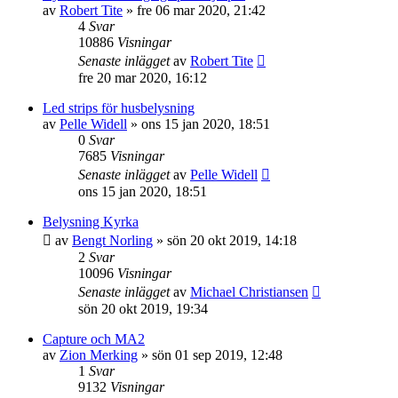
av
Robert Tite
»
fre 06 mar 2020, 21:42
4
Svar
10886
Visningar
Senaste inlägget
av
Robert Tite
fre 20 mar 2020, 16:12
Led strips för husbelysning
av
Pelle Widell
»
ons 15 jan 2020, 18:51
0
Svar
7685
Visningar
Senaste inlägget
av
Pelle Widell
ons 15 jan 2020, 18:51
Belysning Kyrka
av
Bengt Norling
»
sön 20 okt 2019, 14:18
2
Svar
10096
Visningar
Senaste inlägget
av
Michael Christiansen
sön 20 okt 2019, 19:34
Capture och MA2
av
Zion Merking
»
sön 01 sep 2019, 12:48
1
Svar
9132
Visningar