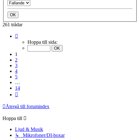
261 trådar
Sida
1
Hoppa till sida:
av
14
1
2
3
4
5
…
14
Nästa
Återgå till forumindex
Hoppa till
Ljud & Musik
↳ Mikrofoner/DI-boxar