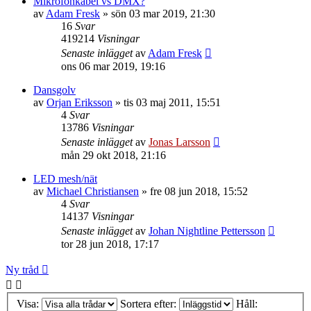
Mikrofonkabel vs DMX?
av
Adam Fresk
»
sön 03 mar 2019, 21:30
16
Svar
419214
Visningar
Senaste inlägget
av
Adam Fresk
ons 06 mar 2019, 19:16
Dansgolv
av
Orjan Eriksson
»
tis 03 maj 2011, 15:51
4
Svar
13786
Visningar
Senaste inlägget
av
Jonas Larsson
mån 29 okt 2018, 21:16
LED mesh/nät
av
Michael Christiansen
»
fre 08 jun 2018, 15:52
4
Svar
14137
Visningar
Senaste inlägget
av
Johan Nightline Pettersson
tor 28 jun 2018, 17:17
Ny tråd
Visa:
Sortera efter:
Håll: