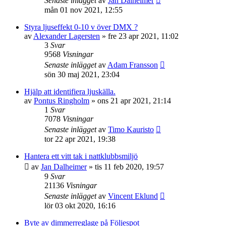
Senaste inlägget
av
Jan Dalheimer
mån 01 nov 2021, 12:55
Styra ljuseffekt 0-10 v över DMX ?
av
Alexander Lagersten
»
fre 23 apr 2021, 11:02
3
Svar
9568
Visningar
Senaste inlägget
av
Adam Fransson
sön 30 maj 2021, 23:04
Hjälp att identifiera ljuskälla.
av
Pontus Ringholm
»
ons 21 apr 2021, 21:14
1
Svar
7078
Visningar
Senaste inlägget
av
Timo Kauristo
tor 22 apr 2021, 19:38
Hantera ett vitt tak i nattklubbsmiljö
av
Jan Dalheimer
»
tis 11 feb 2020, 19:57
9
Svar
21136
Visningar
Senaste inlägget
av
Vincent Eklund
lör 03 okt 2020, 16:16
Byte av dimmerreglage på Följespot