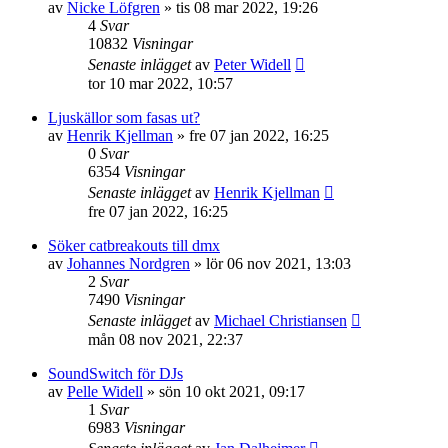
av
Nicke Löfgren
»
tis 08 mar 2022, 19:26
4
Svar
10832
Visningar
Senaste inlägget
av
Peter Widell
tor 10 mar 2022, 10:57
Ljuskällor som fasas ut?
av
Henrik Kjellman
»
fre 07 jan 2022, 16:25
0
Svar
6354
Visningar
Senaste inlägget
av
Henrik Kjellman
fre 07 jan 2022, 16:25
Söker catbreakouts till dmx
av
Johannes Nordgren
»
lör 06 nov 2021, 13:03
2
Svar
7490
Visningar
Senaste inlägget
av
Michael Christiansen
mån 08 nov 2021, 22:37
SoundSwitch för DJs
av
Pelle Widell
»
sön 10 okt 2021, 09:17
1
Svar
6983
Visningar