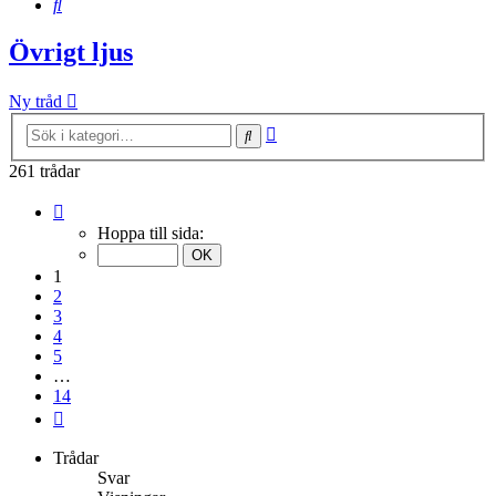
Sök
Övrigt ljus
Ny tråd
Avancerad
Sök
sökning
261 trådar
Sida
1
Hoppa till sida:
av
14
1
2
3
4
5
…
14
Nästa
Trådar
Svar