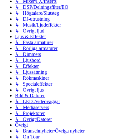
↳ Mixer/FX/Inserts
↳ DSP/Delningsfilter/EQ
↳ Högtalare/Slutsteg
↳ DJ-utrustning
↳ Musik/Ljudeffekter
↳ Övrigt ljud
Ljus & Effekter
↳ Fasta armaturer
↳ Rörliga armaturer
↳ Dimmers
↳ Ljusbord
↳ Effekter
↳ Ljussättning
↳ Rökmaskiner
↳ Specialeffekter
↳ Övrigt ljus
Bild & Datorer
↳ LED-/videoväggar
↳ Mediaservers
↳ Projektorer
↳ Övrigt/Datorer
Övrigt
↳ Branschnyheter/Övriga nyheter
↳ On Tour