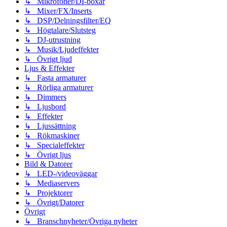
↳ Mikrofoner/DI-boxar
↳ Mixer/FX/Inserts
↳ DSP/Delningsfilter/EQ
↳ Högtalare/Slutsteg
↳ DJ-utrustning
↳ Musik/Ljudeffekter
↳ Övrigt ljud
Ljus & Effekter
↳ Fasta armaturer
↳ Rörliga armaturer
↳ Dimmers
↳ Ljusbord
↳ Effekter
↳ Ljussättning
↳ Rökmaskiner
↳ Specialeffekter
↳ Övrigt ljus
Bild & Datorer
↳ LED-/videoväggar
↳ Mediaservers
↳ Projektorer
↳ Övrigt/Datorer
Övrigt
↳ Branschnyheter/Övriga nyheter