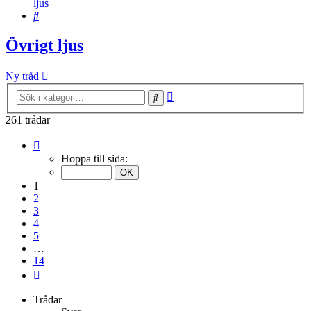
ljus
Sök
Övrigt ljus
Ny tråd
Avancerad
Sök
sökning
261 trådar
Sida
1
Hoppa till sida:
av
14
1
2
3
4
5
…
14
Nästa
Trådar