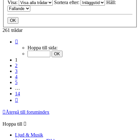
Visa:
Sortera efter:
Håll:
261 trådar
Sida
1
Hoppa till sida:
av
14
1
2
3
4
5
…
14
Nästa
Återgå till forumindex
Hoppa till
Ljud & Musik