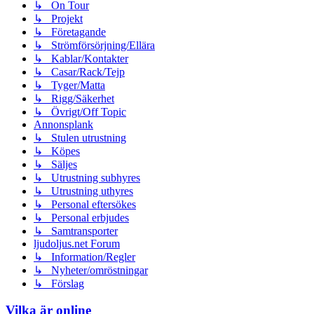
↳ On Tour
↳ Projekt
↳ Företagande
↳ Strömförsörjning/Ellära
↳ Kablar/Kontakter
↳ Casar/Rack/Tejp
↳ Tyger/Matta
↳ Rigg/Säkerhet
↳ Övrigt/Off Topic
Annonsplank
↳ Stulen utrustning
↳ Köpes
↳ Säljes
↳ Utrustning subhyres
↳ Utrustning uthyres
↳ Personal eftersökes
↳ Personal erbjudes
↳ Samtransporter
ljudoljus.net Forum
↳ Information/Regler
↳ Nyheter/omröstningar
↳ Förslag
Vilka är online