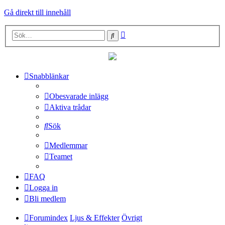
Gå direkt till innehåll
Avancerad
Sök
sökning
Snabblänkar
Obesvarade inlägg
Aktiva trådar
Sök
Medlemmar
Teamet
FAQ
Logga in
Bli medlem
Forumindex
Ljus & Effekter
Övrigt