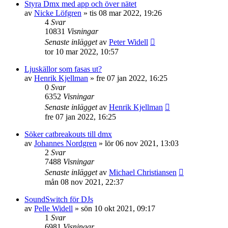
Styra Dmx med app och över nätet
av
Nicke Löfgren
»
tis 08 mar 2022, 19:26
4
Svar
10831
Visningar
Senaste inlägget
av
Peter Widell
tor 10 mar 2022, 10:57
Ljuskällor som fasas ut?
av
Henrik Kjellman
»
fre 07 jan 2022, 16:25
0
Svar
6352
Visningar
Senaste inlägget
av
Henrik Kjellman
fre 07 jan 2022, 16:25
Söker catbreakouts till dmx
av
Johannes Nordgren
»
lör 06 nov 2021, 13:03
2
Svar
7488
Visningar
Senaste inlägget
av
Michael Christiansen
mån 08 nov 2021, 22:37
SoundSwitch för DJs
av
Pelle Widell
»
sön 10 okt 2021, 09:17
1
Svar
6981
Visningar