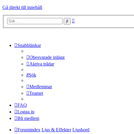
Gå direkt till innehåll
Avancerad
Sök
sökning
Snabblänkar
Obesvarade inlägg
Aktiva trådar
Sök
Medlemmar
Teamet
FAQ
Logga in
Bli medlem
Forumindex
Ljus & Effekter
Ljusbord