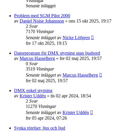
Visningar
Senaste inlägget
Problem med SGM Pilot 2000
av
Daniel Noise Johansson
»
ons 15 okt 2025, 19:17
2
Svar
7170
Visningar
Senaste inlägget
av
Nicke Löfgren
fre 17 okt 2025, 19:15
Datorprogram för DMX styrning utan ljusbord
av
Marcus Hasselberg
»
fre 02 maj 2025, 19:57
0
Svar
3519
Visningar
Senaste inlägget
av
Marcus Hasselberg
fre 02 maj 2025, 19:57
DMX enkel styrning
av
Krister Uddén
»
tis 02 apr 2024, 18:54
2
Svar
11270
Visningar
Senaste inlägget
av
Krister Uddén
fre 05 apr 2024, 07:26
Synka rörelser, ljus och ljud