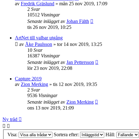
av
Fredrik Gräslund
»
mån 25 nov 2019, 17:09
2
Svar
10512
Visningar
Senaste inlägget
av
Johan Fälth
tis 26 nov 2019, 10:25
ArtNet till valbar utgång
av
Åke Paulsson
»
tor 14 nov 2019, 13:25
10
Svar
16387
Visningar
Senaste inlägget
av
Jan Pettersson
lör 23 nov 2019, 22:08
Capture 2019
av
Zion Merking
»
tis 12 nov 2019, 19:35
2
Svar
9536
Visningar
Senaste inlägget
av
Zion Merking
ons 13 nov 2019, 21:09
Ny tråd
Visa:
Sortera efter:
Håll: