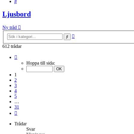
Sök
Ljusbord
Ny tråd
Avancerad
Sök
sökning
612 trådar
Sida
1
Hoppa till sida:
av
31
1
2
3
4
5
…
31
Nästa
Trådar
Svar