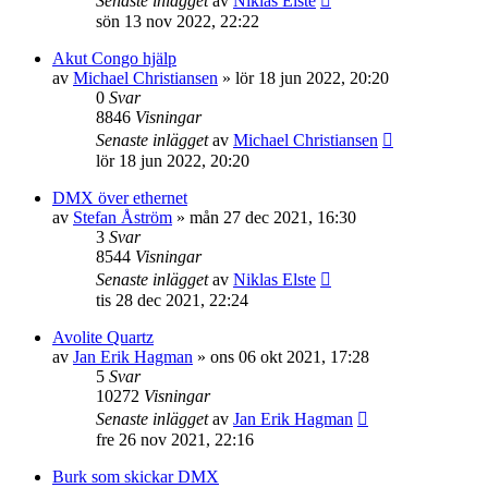
Senaste inlägget
av
Niklas Elste
sön 13 nov 2022, 22:22
Akut Congo hjälp
av
Michael Christiansen
»
lör 18 jun 2022, 20:20
0
Svar
8846
Visningar
Senaste inlägget
av
Michael Christiansen
lör 18 jun 2022, 20:20
DMX över ethernet
av
Stefan Åström
»
mån 27 dec 2021, 16:30
3
Svar
8544
Visningar
Senaste inlägget
av
Niklas Elste
tis 28 dec 2021, 22:24
Avolite Quartz
av
Jan Erik Hagman
»
ons 06 okt 2021, 17:28
5
Svar
10272
Visningar
Senaste inlägget
av
Jan Erik Hagman
fre 26 nov 2021, 22:16
Burk som skickar DMX