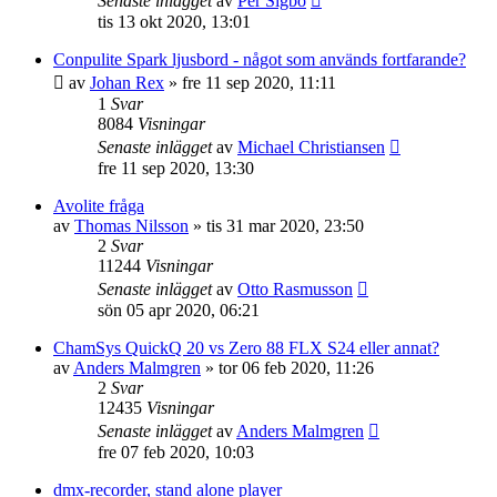
Senaste inlägget
av
Per Sigbo
tis 13 okt 2020, 13:01
Conpulite Spark ljusbord - något som används fortfarande?
av
Johan Rex
»
fre 11 sep 2020, 11:11
1
Svar
8084
Visningar
Senaste inlägget
av
Michael Christiansen
fre 11 sep 2020, 13:30
Avolite fråga
av
Thomas Nilsson
»
tis 31 mar 2020, 23:50
2
Svar
11244
Visningar
Senaste inlägget
av
Otto Rasmusson
sön 05 apr 2020, 06:21
ChamSys QuickQ 20 vs Zero 88 FLX S24 eller annat?
av
Anders Malmgren
»
tor 06 feb 2020, 11:26
2
Svar
12435
Visningar
Senaste inlägget
av
Anders Malmgren
fre 07 feb 2020, 10:03
dmx-recorder, stand alone player