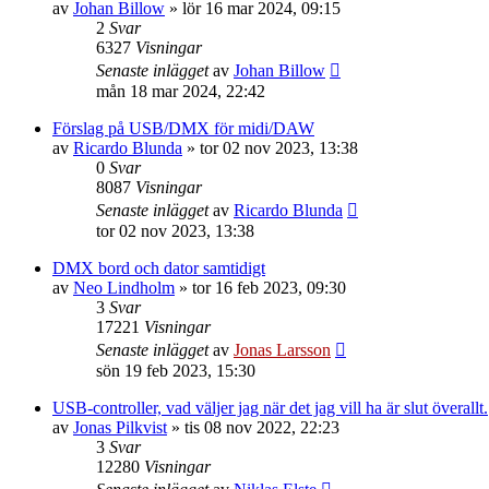
av
Johan Billow
»
lör 16 mar 2024, 09:15
2
Svar
6327
Visningar
Senaste inlägget
av
Johan Billow
mån 18 mar 2024, 22:42
Förslag på USB/DMX för midi/DAW
av
Ricardo Blunda
»
tor 02 nov 2023, 13:38
0
Svar
8087
Visningar
Senaste inlägget
av
Ricardo Blunda
tor 02 nov 2023, 13:38
DMX bord och dator samtidigt
av
Neo Lindholm
»
tor 16 feb 2023, 09:30
3
Svar
17221
Visningar
Senaste inlägget
av
Jonas Larsson
sön 19 feb 2023, 15:30
USB-controller, vad väljer jag när det jag vill ha är slut överallt.
av
Jonas Pilkvist
»
tis 08 nov 2022, 22:23
3
Svar
12280
Visningar